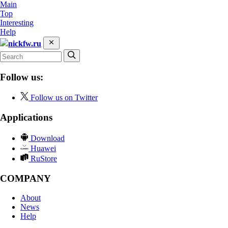
Main
Top
Interesting
Help
nickfw.ru
Follow us:
Follow us on Twitter
Applications
Download
Huawei
RuStore
COMPANY
About
News
Help