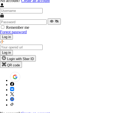
No account?
Create an account
Remember me
Forgot password
Log in
Log in
Login with Sber ID
QR code