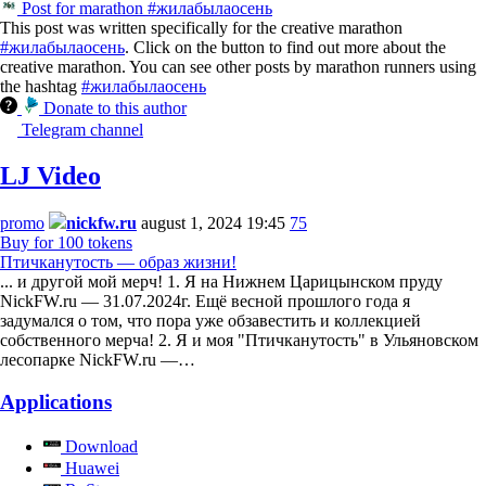
Post for marathon #жилабылаосень
This post was written specifically for the creative marathon
#жилабылаосень
. Click on the button to find out more about the
creative marathon. You can see other posts by marathon runners using
the hashtag
#жилабылаосень
Donate to this author
Telegram channel
LJ Video
promo
nickfw.ru
august 1, 2024 19:45
75
Buy for 100 tokens
Птичканутость — образ жизни!
... и другой мой мерч! 1. Я на Нижнем Царицынском пруду
NickFW.ru — 31.07.2024г. Ещё весной прошлого года я
задумался о том, что пора уже обзавестить и коллекцией
собственного мерча! 2. Я и моя "Птичканутость" в Ульяновском
лесопарке NickFW.ru —…
Applications
Download
Huawei