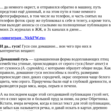
... да немного окрест, и отправился обратно в машину, путь
предстоял ещё длинный, и на этом пути я тоже немного
фотографировал, в том числе на телефон, и часть снятых на
телефон фоток сразу же публиковал к себе в телегу, а кроме того,
там выходят анонсы со ссылками на полноценные публикации в
моих 2х журналах в ЖЖ, и 3х каналах в дзене...
«многограм - NickFW.ru»
И да... гуси!
Гуси сии домашние... вон чего про них в
ынтернетах вещают:
Домашний гусь
— одомашненная форма водоплавающих птиц
семейства утиные, происходящих от серого гуся
(Anser anser)
и
от сухоноса
(A. cygnoides)
, с которыми образует общие виды. Как
правило, домашние гуси неспособны к полёту, размерами
превосходят свих диких сородичей, окрас оперения чаще белого
цвета, чем серого. Приручены были ещё в глубокой древности, и
разводятся ради мяса, жира, перьев и печени.
А на последнем кадре этой сегодняшней публикации гусей нет,
это я снял заросли и большой пруд за ними, на реке Обретинка.
Кстати, вчера вечером, когда я писал текст для этой публикации,
я забыл как называется речка, и давай искать в картах деревню