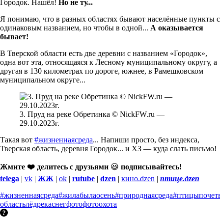
Городок. Нашёл!
Но не ту...
Я понимаю, что в разных областях бывают населённые пункты с
одинаковым названием, но чтобы в одной...
А оказывается
бывает!
В Тверской области есть две деревни с названием «Городок»,
одна вот эта, относящаяся к Лесному муниципальному округу, а
другая в 130 километрах по дороге, южнее, в Рамешковском
муниципальном округе...
3. Пруд на реке Обретинка © NickFW.ru —
29.10.2023г.
Такая вот
#жизненнаясреда
... Напиши просто, без индекса,
Тверская область, деревня Городок... и ХЗ — куда слать письмо!
Жмите ❤️ делитесь с друзьями
😃
подписывайтесь!
telega
|
vk
|
ЖЖ
|
ok
|
rutube
|
dzen
|
кино.dzen
|
птице.дzen
#жизненнаясреда
#жилабылаосень
#природнаясреда
#птицыпочет
область
лёд
река
снег
фото
фотоохота