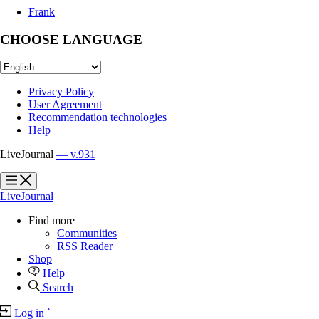
Frank
CHOOSE LANGUAGE
Privacy Policy
User Agreement
Recommendation technologies
Help
LiveJournal
— v.931
?
?
LiveJournal
Find more
Communities
RSS Reader
Shop
Help
Search
Log in
`