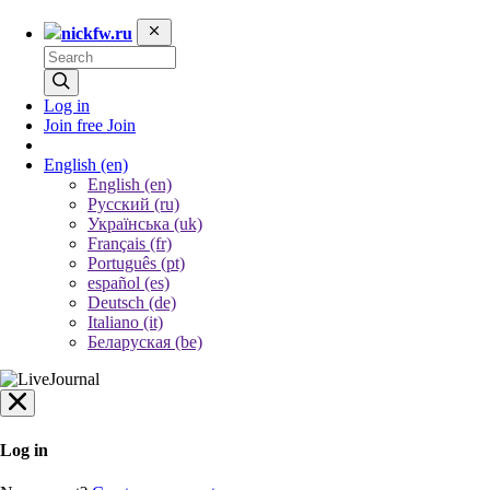
nickfw.ru
Log in
Join free
Join
English
(en)
English (en)
Русский (ru)
Українська (uk)
Français (fr)
Português (pt)
español (es)
Deutsch (de)
Italiano (it)
Беларуская (be)
Log in