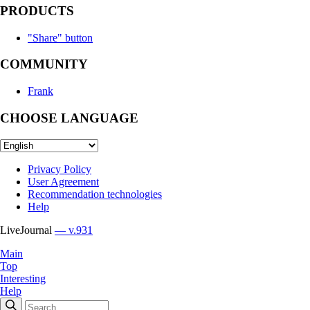
PRODUCTS
"Share" button
COMMUNITY
Frank
CHOOSE LANGUAGE
Privacy Policy
User Agreement
Recommendation technologies
Help
LiveJournal
— v.931
Main
Top
Interesting
Help