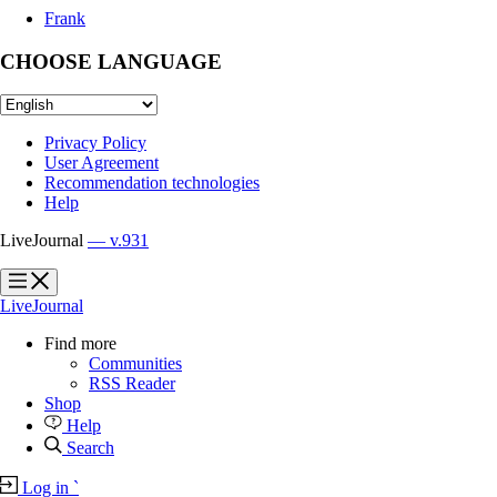
Frank
CHOOSE LANGUAGE
Privacy Policy
User Agreement
Recommendation technologies
Help
LiveJournal
— v.931
?
?
LiveJournal
Find more
Communities
RSS Reader
Shop
Help
Search
Log in
`