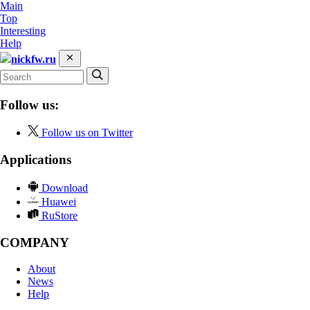
Main
Top
Interesting
Help
nickfw.ru
Follow us:
Follow us on Twitter
Applications
Download
Huawei
RuStore
COMPANY
About
News
Help