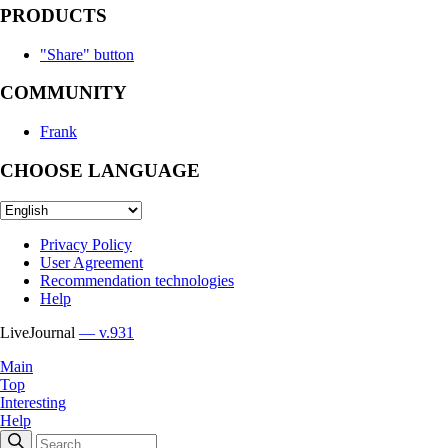
PRODUCTS
"Share" button
COMMUNITY
Frank
CHOOSE LANGUAGE
Privacy Policy
User Agreement
Recommendation technologies
Help
LiveJournal
— v.931
Main
Top
Interesting
Help