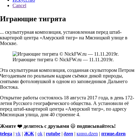
Cancel
Играющие тигрята
... скульптурная композиция, установленная перед штаб-
квартирой центра «Амурский тигр» на Мясницкой улице в
Москве.
Играющие тигрята © NickFW.ru — 11.11.2019г.
Эта скульптурная композиция, созданная скульптором Петром
Чегодаевым по реальным кадрам съёмки дикой природы,
снятыми фотоловушкой в одном из заповедников Дальнего
Востока.
Открытие работы состоялось 18 августа 2017 года, в день 172-
летия Русского географического общества. А установили её
перед штаб-квартирой центра «Амурский тигр», по адресу
Мясницкая улица, дом 40 строение 4.
Жмите ❤️ делитесь с друзьями
😃
подписывайтесь!
telega
|
vk
|
ЖЖ
|
ok
|
rutube
|
дzen
|
кино.dzen
|
птице.dzen