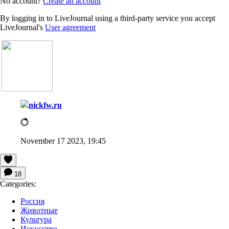
No account?
Create an account
By logging in to LiveJournal using a third-party service you accept
LiveJournal's
User agreement
nickfw.ru
November 17 2023, 19:45
18
Categories:
Россия
Животные
Культура
Искусство