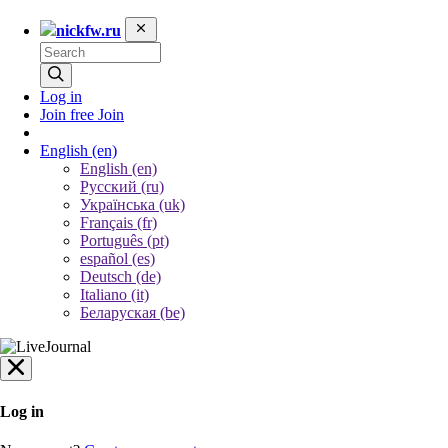
nickfw.ru
Log in
Join free
Join
English
(en)
English (en)
Русский (ru)
Українська (uk)
Français (fr)
Português (pt)
español (es)
Deutsch (de)
Italiano (it)
Беларуская (be)
Log in