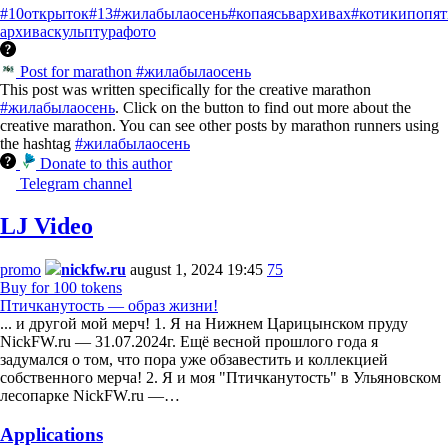
#10открыток
#13
#жилабылаосень
#копаясьвархивах
#котикипопя
архива
скульптура
фото
Post for marathon #жилабылаосень
This post was written specifically for the creative marathon
#жилабылаосень
. Click on the button to find out more about the
creative marathon. You can see other posts by marathon runners using
the hashtag
#жилабылаосень
Donate to this author
Telegram channel
LJ Video
promo
nickfw.ru
august 1, 2024 19:45
75
Buy for 100 tokens
Птичканутость — образ жизни!
... и другой мой мерч! 1. Я на Нижнем Царицынском пруду
NickFW.ru — 31.07.2024г. Ещё весной прошлого года я
задумался о том, что пора уже обзавестить и коллекцией
собственного мерча! 2. Я и моя "Птичканутость" в Ульяновском
лесопарке NickFW.ru —…
Applications