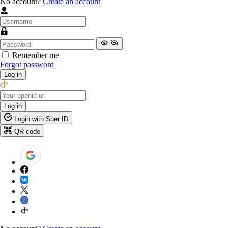
No account?
Create an account
Remember me
Forgot password
Log in
Log in
Login with Sber ID
QR code