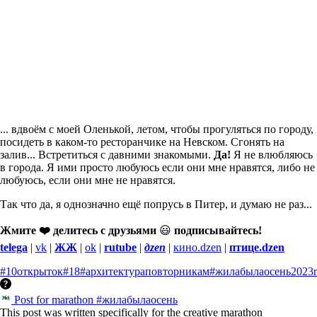
... вдвоём с моей Оленькой, летом, чтобы прогуляться по городу,
посидеть в каком-то ресторанчике на Невском. Сгонять на
залив... Встретиться с давними знакомыми.
Да!
Я не влюбляюсь
в города. Я ими просто любуюсь если они мне нравятся, либо не
любуюсь, если они мне не нравятся.
Так что да, я однозначно ещё попрусь в Питер, и думаю не раз...
Жмите ❤️ делитесь с друзьями
😃
подписывайтесь!
telega
|
vk
|
ЖЖ
|
ok
|
rutube
|
дzen
|
кино.dzen
|
птице.dzen
#10открыток
#18
#архитектураповторникам
#жилабылаосень
2023
Post for marathon #жилабылаосень
This post was written specifically for the creative marathon