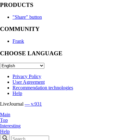
PRODUCTS
"Share" button
COMMUNITY
Frank
CHOOSE LANGUAGE
Privacy Policy
User Agreement
Recommendation technologies
Help
LiveJournal
— v.931
Main
Top
Interesting
Help