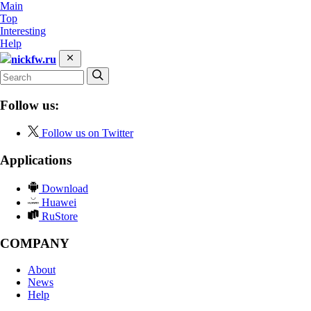
Main
Top
Interesting
Help
nickfw.ru
Follow us:
Follow us on Twitter
Applications
Download
Huawei
RuStore
COMPANY
About
News
Help