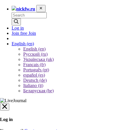
nickfw.ru
Log in
Join free
Join
English
(en)
English (en)
Русский (ru)
Українська (uk)
Français (fr)
Português (pt)
español (es)
Deutsch (de)
Italiano (it)
Беларуская (be)
Log in