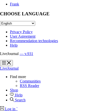
Frank
CHOOSE LANGUAGE
Privacy Policy
User Agreement
Recommendation technologies
Help
LiveJournal
— v.931
?
?
LiveJournal
Find more
Communities
RSS Reader
Shop
Help
Search
Log in
`