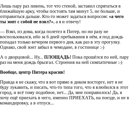
Лишь пару раз ливень, тот что стеной, заставил спрятаться в
ближайшую арку, чтобы постоять там минут 5, не больше, и
отправиться дальше. Кто-то может задаться вопросом:
«а чего
ты зонт с собой не взял?»
, а я и отвечу!
— Взял, из дома, когда полетел в Питер, но ни разу не
воспользовался, ибо за 6 дней пребывания в нём, я под дождь
попадал только вечером первого дня, как раз в эту прогулку.
Однако, свой зонт забыл в чемодане, в гостинице :-)
А о дворцовой... Ну...
ПЛОЩАДЬ!
Пока прошёлся по ней, пару
раз на меня дождь брызгал. Строения на ней симпатичные :-)
Вообще, центр Питера красив!
Правда я не скажу, что я вот прямо в диком восторге, нет я не
буду лукавить, и писать, что-то типа того, что я влюбился в этот
город, и всё тому подобное, нет... Да, мне понравилось! Да, я
хочу ещё приехать в него, именно ПРИЕХАТЬ, на поезде, и не в
командировку, а в отпуск...