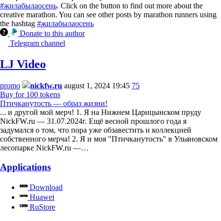
#жилабылаосень
. Click on the button to find out more about the
creative marathon. You can see other posts by marathon runners using
the hashtag
#жилабылаосень
Donate to this author
Telegram channel
LJ Video
promo
nickfw.ru
august 1, 2024 19:45
75
Buy for 100 tokens
Птичканутость — образ жизни!
... и другой мой мерч! 1. Я на Нижнем Царицынском пруду
NickFW.ru — 31.07.2024г. Ещё весной прошлого года я
задумался о том, что пора уже обзавестить и коллекцией
собственного мерча! 2. Я и моя "Птичканутость" в Ульяновском
лесопарке NickFW.ru —…
Applications
Download
Huawei
RuStore