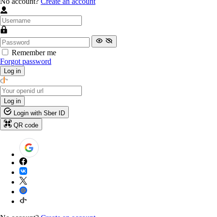
No account?
Create an account
Remember me
Forgot password
Log in
Log in
Login with Sber ID
QR code