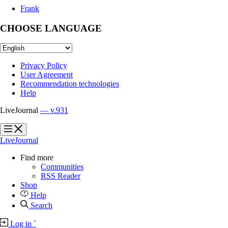
Frank
CHOOSE LANGUAGE
Privacy Policy
User Agreement
Recommendation technologies
Help
LiveJournal
— v.931
?
?
LiveJournal
Find more
Communities
RSS Reader
Shop
Help
Search
Log in
`