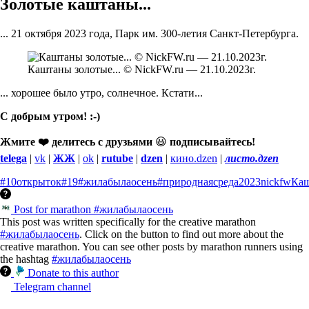
Золотые каштаны...
... 21 октября 2023 года, Парк им. 300-летия Санкт-Петербурга.
Каштаны золотые... © NickFW.ru — 21.10.2023г.
... хорошее было утро, солнечное. Кстати...
С добрым утром! :-)
Жмите ❤️ делитесь с друзьями
😃
подписывайтесь!
telega
|
vk
|
ЖЖ
|
ok
|
rutube
|
dzen
|
кино.dzen
|
листо.дzen
#10открыток
#19
#жилабылаосень
#природнаясреда
2023
nickfw
Ка
Post for marathon #жилабылаосень
This post was written specifically for the creative marathon
#жилабылаосень
. Click on the button to find out more about the
creative marathon. You can see other posts by marathon runners using
the hashtag
#жилабылаосень
Donate to this author
Telegram channel