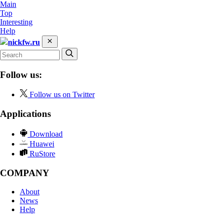
Main
Top
Interesting
Help
nickfw.ru
Follow us:
Follow us on Twitter
Applications
Download
Huawei
RuStore
COMPANY
About
News
Help