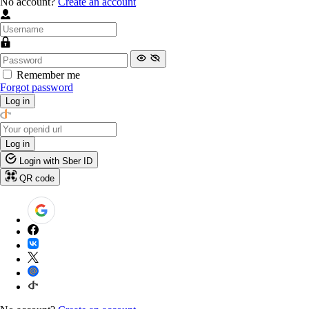
No account?
Create an account
Remember me
Forgot password
Log in
Log in
Login with Sber ID
QR code