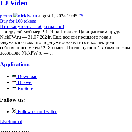
LJ Video
promo
nickfw.ru
august 1, 2024 19:45
75
Buy for 100 tokens
Птичканутость — образ жизни!
... и другой мой мерч! 1. Я на Нижнем Царицынском пруду
NickFW.ru — 31.07.2024г. Ещё весной прошлого года я
задумался о том, что пора уже обзавестить и коллекцией
собственного мерча! 2. Я и моя "Птичканутость" в Ульяновском
лесопарке NickFW.ru —…
Applications
Download
Huawei
RuStore
Follow us:
Follow us on Twitter
LiveJournal