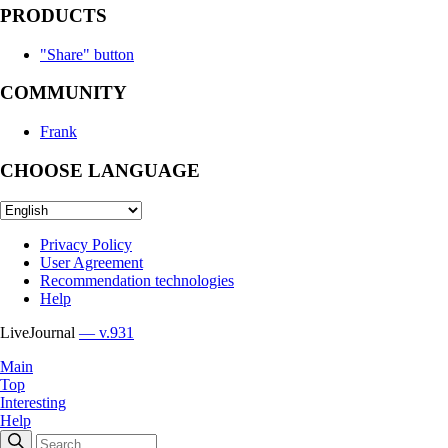
PRODUCTS
"Share" button
COMMUNITY
Frank
CHOOSE LANGUAGE
Privacy Policy
User Agreement
Recommendation technologies
Help
LiveJournal
— v.931
Main
Top
Interesting
Help