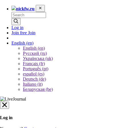
nickfw.ru
Log in
Join free
Join
English
(en)
English (en)
Русский (ru)
Українська (uk)
Français (fr)
Português (pt)
español (es)
Deutsch (de)
Italiano (it)
Беларуская (be)
Log in