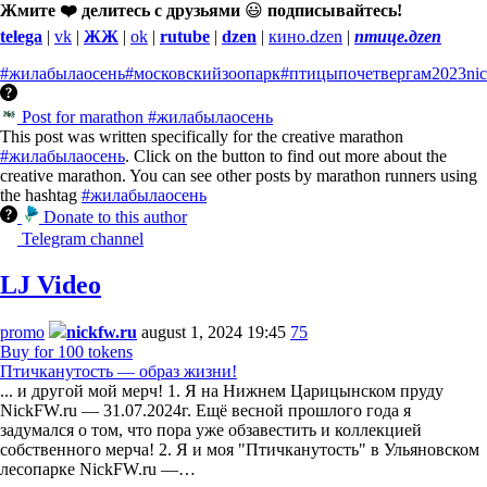
Жмите ❤️ делитесь с друзьями
😃
подписывайтесь!
telega
|
vk
|
ЖЖ
|
ok
|
rutube
|
dzen
|
кино.dzen
|
птице.дzen
#жилабылаосень
#московскийзоопарк
#птицыпочетвергам
2023
ni
Post for marathon #жилабылаосень
This post was written specifically for the creative marathon
#жилабылаосень
. Click on the button to find out more about the
creative marathon. You can see other posts by marathon runners using
the hashtag
#жилабылаосень
Donate to this author
Telegram channel
LJ Video
promo
nickfw.ru
august 1, 2024 19:45
75
Buy for 100 tokens
Птичканутость — образ жизни!
... и другой мой мерч! 1. Я на Нижнем Царицынском пруду
NickFW.ru — 31.07.2024г. Ещё весной прошлого года я
задумался о том, что пора уже обзавестить и коллекцией
собственного мерча! 2. Я и моя "Птичканутость" в Ульяновском
лесопарке NickFW.ru —…