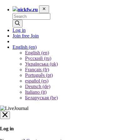
nickfw.ru
Log in
Join free
Join
English
(en)
English (en)
Русский (ru)
Українська (uk)
Français (fr)
Português (pt)
español (es)
Deutsch (de)
Italiano (it)
Беларуская (be)
Log in