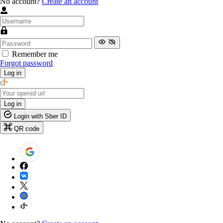
No account?
Create an account
Remember me
Forgot password
Log in
Log in
Login with Sber ID
QR code