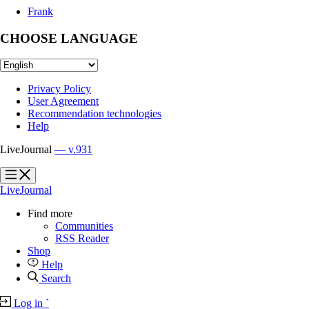
Frank
CHOOSE LANGUAGE
Privacy Policy
User Agreement
Recommendation technologies
Help
LiveJournal
— v.931
?
?
LiveJournal
Find more
Communities
RSS Reader
Shop
Help
Search
Log in
`