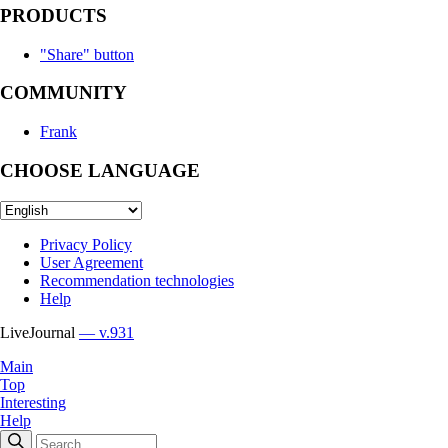
PRODUCTS
"Share" button
COMMUNITY
Frank
CHOOSE LANGUAGE
Privacy Policy
User Agreement
Recommendation technologies
Help
LiveJournal
— v.931
Main
Top
Interesting
Help