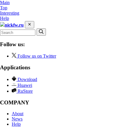
Main
Top
Interesting
Help
nickfw.ru
Follow us:
Follow us on Twitter
Applications
Download
Huawei
RuStore
COMPANY
About
News
Help