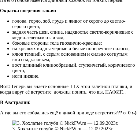
На его голове имеется длинный хохолок из тонких перьев.
Окраска оперения такая:
голова, горло, зоб, грудь и живот от серого до светло-
серого цвета;
задняя часть шеи, спина, надхвостье светло-коричневые с
медно-зеленым отливом;
боковые стороны тела гвоздично-красные;
на крыльях видны черные и белые поперечные полосы;
клюв темный, с серым основанием и сильно согнутым
вниз надклювьем;
вост длинный клинообразный, ступенчатый, коричневого
цвета;
ноги низкие.
Вот!
Теперь вы знаете основные ТТХ этой залётной пташки, и
когда вдруг её встретите, должны понять, что вы, НАФИГ...
В Австралии!
А где вы его собрались ещё в дикой природе встретить???
о_0 :-)
3. Хохлатые голуби © NickFW.ru — 12.09.2023г.