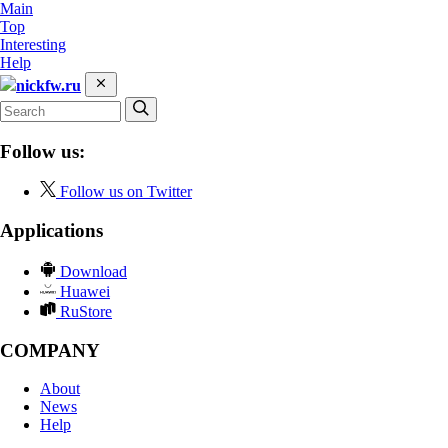
Main
Top
Interesting
Help
nickfw.ru
Follow us:
Follow us on Twitter
Applications
Download
Huawei
RuStore
COMPANY
About
News
Help