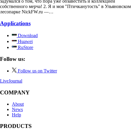
задумался о том, что пора уже обзавестить и коллекцией
собственного мерча! 2. Я и моя "Птичканутость" в Ульяновском
лесопарке NickFW.ru —…
Applications
Download
Huawei
RuStore
Follow us:
Follow us on Twitter
LiveJournal
COMPANY
About
News
Help
PRODUCTS