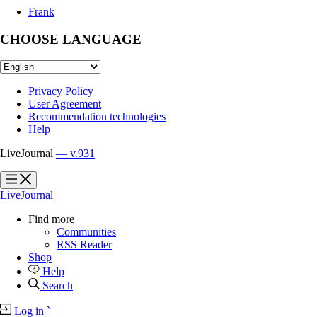
Frank
CHOOSE LANGUAGE
Privacy Policy
User Agreement
Recommendation technologies
Help
LiveJournal
— v.931
?
?
LiveJournal
Find more
Communities
RSS Reader
Shop
Help
Search
Log in
`