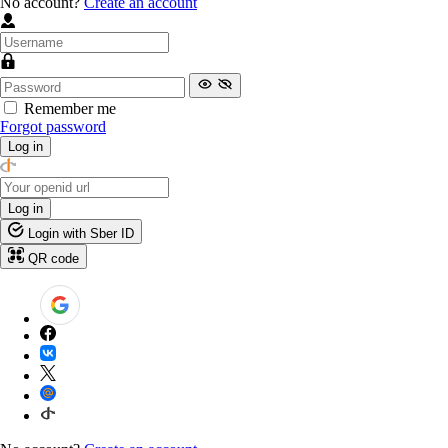
No account?
Create an account
Remember me
Forgot password
Log in
Log in
Login with Sber ID
QR code