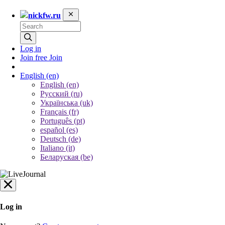
nickfw.ru
Log in
Join free
Join
English
(en)
English (en)
Русский (ru)
Українська (uk)
Français (fr)
Português (pt)
español (es)
Deutsch (de)
Italiano (it)
Беларуская (be)
Log in