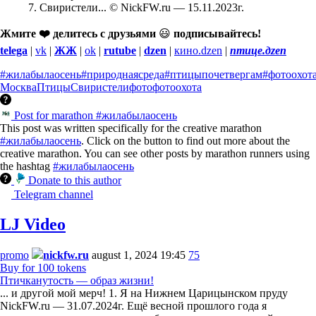
7. Свиристели... © NickFW.ru — 15.11.2023г.
Жмите ❤️ делитесь с друзьями
😃
подписывайтесь!
telega
|
vk
|
ЖЖ
|
ok
|
rutube
|
dzen
|
кино.dzen
|
птице.дzen
#жилабылаосень
#природнаясреда
#птицыпочетвергам
#фотоохот
Москва
Птицы
Свиристели
фото
фотоохота
Post for marathon #жилабылаосень
This post was written specifically for the creative marathon
#жилабылаосень
. Click on the button to find out more about the
creative marathon. You can see other posts by marathon runners using
the hashtag
#жилабылаосень
Donate to this author
Telegram channel
LJ Video
promo
nickfw.ru
august 1, 2024 19:45
75
Buy for 100 tokens
Птичканутость — образ жизни!
... и другой мой мерч! 1. Я на Нижнем Царицынском пруду
NickFW.ru — 31.07.2024г. Ещё весной прошлого года я