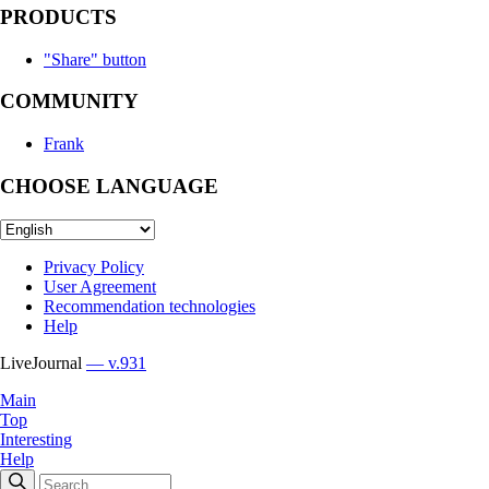
PRODUCTS
"Share" button
COMMUNITY
Frank
CHOOSE LANGUAGE
Privacy Policy
User Agreement
Recommendation technologies
Help
LiveJournal
— v.931
Main
Top
Interesting
Help