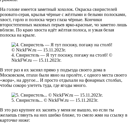
На голове имеется заметный хохолок. Окраска свиристелей
розовато-серая, крылья чёрные с жёлтыми и белыми полосками,
хвост, горло и полоска через глаза чёрные. Кончики
второстепенных маховых перьев ярко-красные, чо заметно лишь
вблизи. По краю хвоста идёт жёлтая полоса, и узкая белая
полоска на крыле.
4. Свиристель — Я тут посижу, погажу на столб! ©
NickFW.ru — 15.11.2023г.
В этот раз я их заснял прямо у подъезда своего дома в
Московском, птахи были явно на пролёте, с одного места своего
«жора», на другое... И просто отдыхали на фонарных столбах,
чтобы сокоро улететь туда, где ягоды много.
5. Свиристель... © NickFW.ru — 15.11.2023г.
В это раз крупнее их заснять у меня не вышло, но если ты
желаешь глянуть на них шибко ближе, то смело жми на ссылку в
карточке ниже: