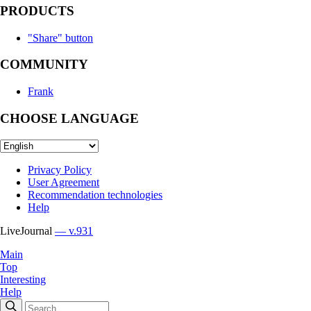
PRODUCTS
"Share" button
COMMUNITY
Frank
CHOOSE LANGUAGE
Privacy Policy
User Agreement
Recommendation technologies
Help
LiveJournal
— v.931
Main
Top
Interesting
Help