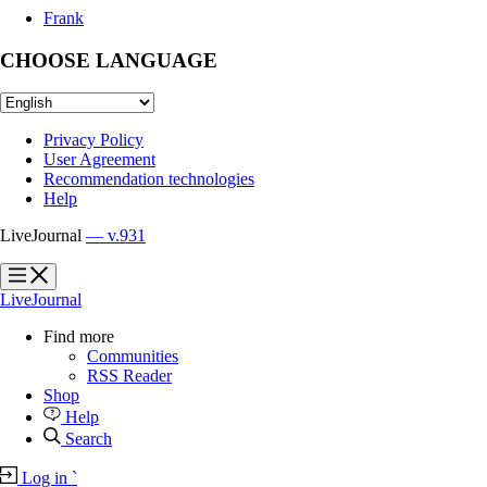
Frank
CHOOSE LANGUAGE
Privacy Policy
User Agreement
Recommendation technologies
Help
LiveJournal
— v.931
?
?
LiveJournal
Find more
Communities
RSS Reader
Shop
Help
Search
Log in
`