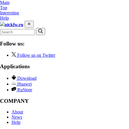
Main
Top
Interesting
Help
nickfw.ru
Follow us:
Follow us on Twitter
Applications
Download
Huawei
RuStore
COMPANY
About
News
Help