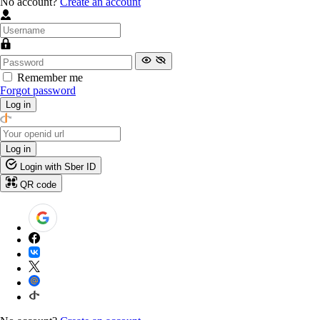
No account?
Create an account
Remember me
Forgot password
Log in
Log in
Login with Sber ID
QR code