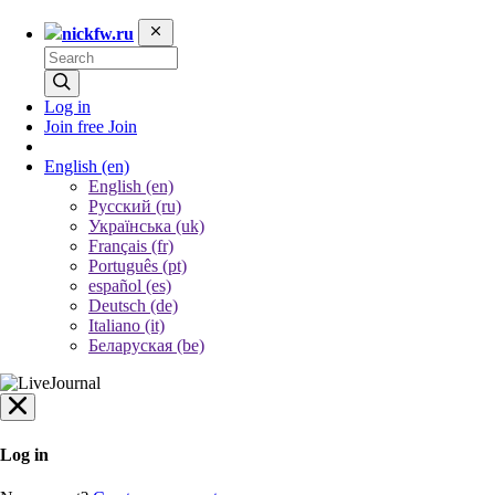
nickfw.ru
Log in
Join free
Join
English
(en)
English (en)
Русский (ru)
Українська (uk)
Français (fr)
Português (pt)
español (es)
Deutsch (de)
Italiano (it)
Беларуская (be)
Log in