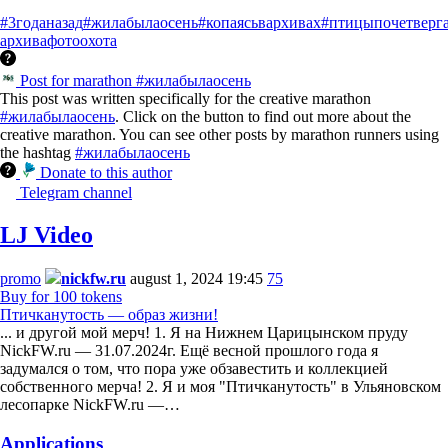
#3годаназад
#жилабылаосень
#копаясьвархивах
#птицыпочетверг
архива
фотоохота
Post for marathon #жилабылаосень
This post was written specifically for the creative marathon
#жилабылаосень
. Click on the button to find out more about the
creative marathon. You can see other posts by marathon runners using
the hashtag
#жилабылаосень
Donate to this author
Telegram channel
LJ Video
promo
nickfw.ru
august 1, 2024 19:45
75
Buy for 100 tokens
Птичканутость — образ жизни!
... и другой мой мерч! 1. Я на Нижнем Царицынском пруду
NickFW.ru — 31.07.2024г. Ещё весной прошлого года я
задумался о том, что пора уже обзавестить и коллекцией
собственного мерча! 2. Я и моя "Птичканутость" в Ульяновском
лесопарке NickFW.ru —…
Applications