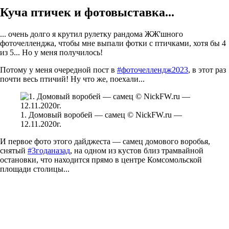
Куча птичек и фотовыставка...
... очень долго я крутил рулетку рандома ЖЖ'шного
фоточелленджа, чтобы мне выпали фотки с птичками, хотя бы 4
из 5... Но у меня получилось!
Потому у меня очередной пост в
#фоточеллендж2023
, в этот раз
почти весь птичий! Ну что же, поехали...
1. Домовый воробей — самец © NickFW.ru —
12.11.2020г.
И первое фото этого дайджеста — самец домового воробья,
снятый
#3годаназад
, на одном из кустов близ трамвайной
остановки, что находится прямо в центре Комсомольской
площади столицы...