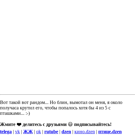
Вот такой вот рандом... Но блин, вымотал он меня, я около
получаса крутил его, чтобы попалось хотя бы 4 из 5 с
пташками... :-)
Жмите ❤️ делитесь с друзьями
😃
подписывайтесь!
telega
|
vk
|
ЖЖ
|
ok
|
rutube
|
dzen
|
кино.dzen
|
птице.dzen