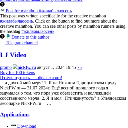
Post for marathon #жилабылаосень
This post was written specifically for the creative marathon
#жилабылаосень
. Click on the button to find out more about the
creative marathon. You can see other posts by marathon runners using
the hashtag
#жилабылаосень
Donate to this author
Telegram channel
LJ Video
promo
nickfw.ru
август 1, 2024 19:45
75
Buy for 100 tokens
Птичканутость — образ жизни!
... и другой мой мерч! 1. Я на Нижнем Царицынском пруду
NickFW.ru — 31.07.2024г. Ещё весной прошлого года я
задумался о том, что пора уже обзавестить и коллекцией
собственного мерча! 2. Я и моя "Птичканутость" в Ульяновском
лесопарке NickFW.ru —…
Applications
Download