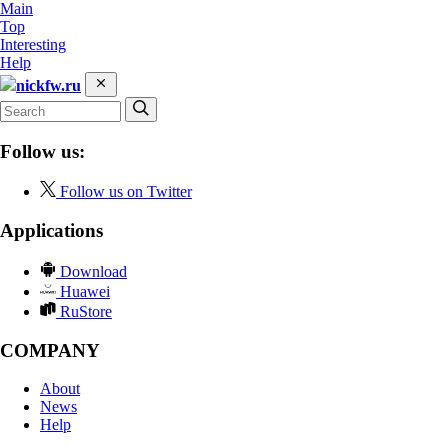
Main
Top
Interesting
Help
nickfw.ru
Follow us:
Follow us on Twitter
Applications
Download
Huawei
RuStore
COMPANY
About
News
Help