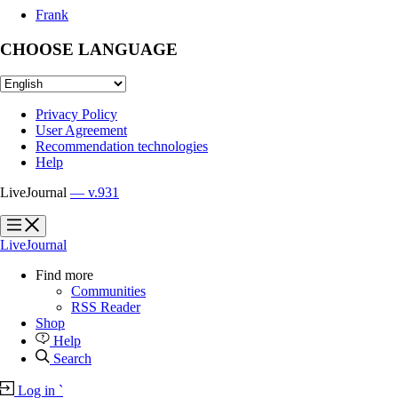
Frank
CHOOSE LANGUAGE
Privacy Policy
User Agreement
Recommendation technologies
Help
LiveJournal
— v.931
?
?
LiveJournal
Find more
Communities
RSS Reader
Shop
Help
Search
Log in
`