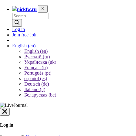
nickfw.ru
Log in
Join free
Join
English
(en)
English (en)
Русский (ru)
Українська (uk)
Français (fr)
Português (pt)
español (es)
Deutsch (de)
Italiano (it)
Беларуская (be)
Log in