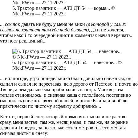
5. Трактор-памятник — АТЗ ДТ-54 — корма... ©
NickFW.ru — 27.11.2023г.
... ссылок давать не буду, у меня не вики
(в которой у самих
ссылок не хватает там где надо бывает)
, да и не хочется,
чтобы какой-то очередной идиот в комментах начал верещать,
что пост рекламный...
6. Трактор-памятник — АТЗ ДТ-54 — навесное... ©
NickFW.ru — 27.11.2023г.
... и о погоде, утро понедельника было довольно снежным, он
сыпал и сыпал не переставая, всю дорого от Пестово, и почти до
Твери, а чем дальше мы пробирались на юг, к Москве, тем
теплее становилось, и снежная каша с гололёдом, постепенно
сменилась снежно-грязевой кашей, в после Клина и вообще
практически по чистому асфальту добирались...
Кстати, первый снег, который прямо вот выпал и не растаял
сразу, меня застал там же, месяц назад, и там же, на окраине
деревни Городок, за несколько сотен метров от сего места я
снимал листья в снегу: