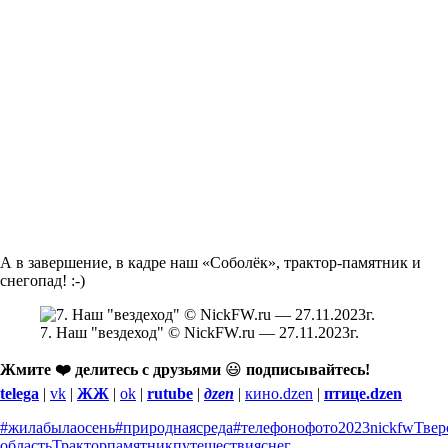
А в завершение, в кадре наш «Соболёк», трактор-памятник и
снегопад! :-)
7. Наш "вездеход" © NickFW.ru — 27.11.2023г.
Жмите ❤️ делитесь с друзьями
😃
подписывайтесь!
telega
|
vk
|
ЖЖ
|
ok
|
rutube
|
дzen
|
кино.dzen
|
птице.dzen
#жилабылаосень
#природнаясреда
#телефонофото
2023
nickfw
Твер
область
Трактор
памятник
путешествия
снег