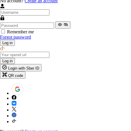
No account?
Create an account
Remember me
Forgot password
Log in
Log in
Login with Sber ID
QR code