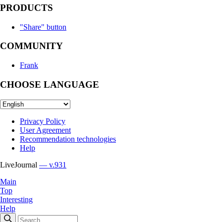
PRODUCTS
"Share" button
COMMUNITY
Frank
CHOOSE LANGUAGE
Privacy Policy
User Agreement
Recommendation technologies
Help
LiveJournal
— v.931
Main
Top
Interesting
Help