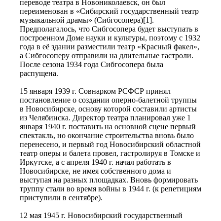
переводе театра в Новониколаевск, он был
переименован в «Сибирский государственный театр
музыкальной драмы» (Сибгосопера)[1].
Предполагалось, что Сибгосопера будет выступать в
построенном Доме науки и культуры, поэтому с 1932
года в её здании разместили театр «Красный факел»,
а Сибгосоперу отправили на длительные гастроли.
После сезона 1934 года Сибгосопера была
распущена.
15 января 1939 г. Совнарком РСФСР принял
постановление о создании оперно‑балетной труппы
в Новосибирске, основу которой составили артисты
из Челябинска. Директор театра планировал уже 1
января 1940 г. поставить на основной сцене первый
спектакль, но окончание строительства вновь было
перенесено, и первый год Новосибирский областной
театр оперы и балета провел, гастролируя в Томске и
Иркутске, а с апреля 1940 г. начал работать в
Новосибирске, не имея собственного дома и
выступая на разных площадках. Вновь формировать
труппу стали во время войны в 1944 г. (к репетициям
приступили в сентябре).
12 мая 1945 г. Новосибирский государственный