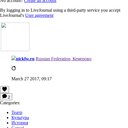
No account?
Create an account
By logging in to LiveJournal using a third-party service you accept
LiveJournal's
User agreement
nickfw.ru
Russian Federation, Кемерово
March 27 2017, 09:17
2
Categories:
Театр
Культура
История
Cancel