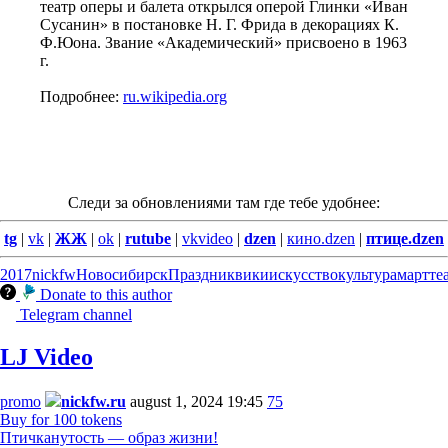
театр оперы и балета открылся оперой Глинки «Иван
Сусанин» в постановке Н. Г. Фрида в декорациях К.
Ф.Юона. Звание «Академический» присвоено в 1963
г.
Подробнее:
ru.wikipedia.org
Следи за обновлениями там где тебе удобнее:
tg
|
vk
|
ЖЖ
|
ok
|
rutube
|
vkvideo
|
dzen
|
кино.dzen
|
птице.dzen
2017
nickfw
Новосибирск
Праздник
вики
искусство
культура
март
те
Donate to this author
Telegram channel
LJ Video
promo
nickfw.ru
august 1, 2024 19:45
75
Buy for 100 tokens
Птичканутость — образ жизни!