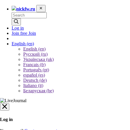
nickfw.ru
Log in
Join free
Join
English
(en)
English (en)
Русский (ru)
Українська (uk)
Français (fr)
Português (pt)
español (es)
Deutsch (de)
Italiano (it)
Беларуская (be)
Log in