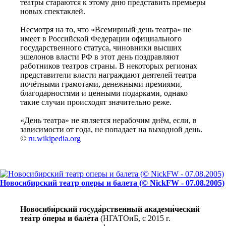
театры стараются к этому дню представить премьеры
новых спектаклей.
Несмотря на то, что «Всемирный день театра» не
имеет в Российской Федерации официального
государственного статуса, чиновники высших
эшелонов власти РФ в этот день поздравляют
работников театров страны. В некоторых регионах
представители власти награждают деятелей театра
почётными грамотами, денежными премиями,
благодарностями и ценными подарками, однако
такие случаи происходят значительно реже.
«День театра» не является нерабочим днём, если, в
зависимости от года, не попадает на выходной день.
©
ru.wikipedia.org
Новосибирский театр оперы и балета (© NickFW - 07.08.2005)
Новосиби́рский госуда́рственный академи́ческий
теа́тр о́перы и бале́та
(НГАТОиБ, с 2015 г.