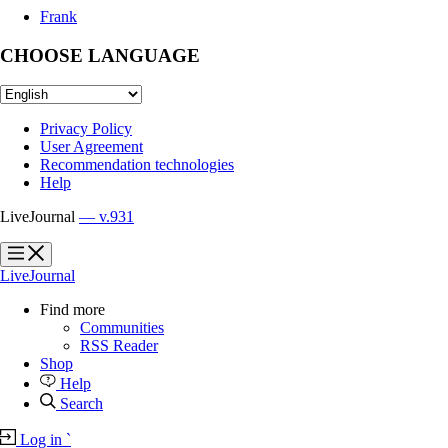
Frank
CHOOSE LANGUAGE
Privacy Policy
User Agreement
Recommendation technologies
Help
LiveJournal
— v.931
?
?
LiveJournal
Find more
Communities
RSS Reader
Shop
Help
Search
Log in
`