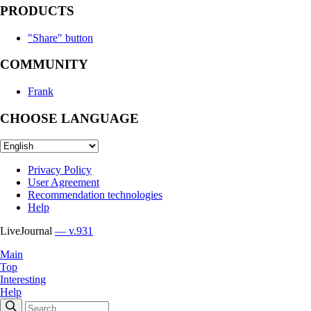
PRODUCTS
"Share" button
COMMUNITY
Frank
CHOOSE LANGUAGE
Privacy Policy
User Agreement
Recommendation technologies
Help
LiveJournal
— v.931
Main
Top
Interesting
Help