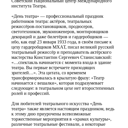
Советский Национальный центр Международного
института Театра.
«День театра» — профессиональный праздник
работников театра: актёров, театральных
режиссёров-постановщиков, продюсеров,
светотехников, звукоинженеров, монтировщиков
декораций и даже билетёров и гардеробщиков —
ибо, как ещё 23 января 1933 года, в своём письме к
цеху гардеробщиков МХАТ, писал великий русский
театральный режиссёр и преподаватель актёрского
мастерства Константин Сергеевич Станиславский:
«…спектакль начинается с момента входа в здание
театра. Вы первые встречаете приходящих
зрителей…». Эта цитата, со временем
трансформировалась в крылатую фразу: «Театр
начинается с вешалки», которая подразумевает
следующее: в театральном цехе нет второстепенных
ролей и профессий.
Для любителей театрального искусства «День
театра» также является настоящим праздником, ведь
к этому дню приурочены всевозможные
торжественные мероприятия в «храмах культуры»,
различные театральные фестивали, а некоторые