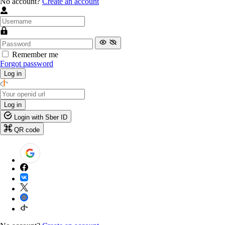
No account?
Create an account
Remember me
Forgot password
Log in
Log in
Login with Sber ID
QR code