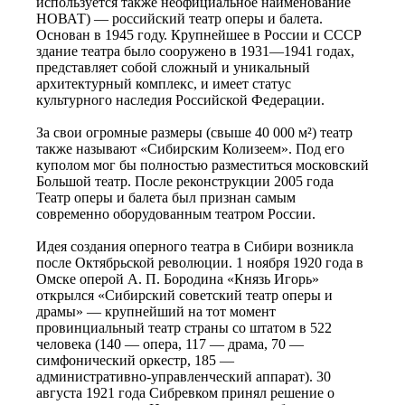
используется также неофициальное наименование
НОВАТ) — российский театр оперы и балета.
Основан в 1945 году. Крупнейшее в России и СССР
здание театра было сооружено в 1931—1941 годах,
представляет собой сложный и уникальный
архитектурный комплекс, и имеет статус
культурного наследия Российской Федерации.
За свои огромные размеры (свыше 40 000 м²) театр
также называют «Сибирским Колизеем». Под его
куполом мог бы полностью разместиться московский
Большой театр. После реконструкции 2005 года
Театр оперы и балета был признан самым
современно оборудованным театром России.
Идея создания оперного театра в Сибири возникла
после Октябрьской революции. 1 ноября 1920 года в
Омске оперой А. П. Бородина «Князь Игорь»
открылся «Сибирский советский театр оперы и
драмы» — крупнейший на тот момент
провинциальный театр страны со штатом в 522
человека (140 — опера, 117 — драма, 70 —
симфонический оркестр, 185 —
административно‑управленческий аппарат). 30
августа 1921 года Сибревком принял решение о