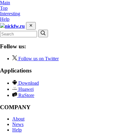
Main
Top
Interesting
Help
nickfw.ru
Follow us:
Follow us on Twitter
Applications
Download
Huawei
RuStore
COMPANY
About
News
Help