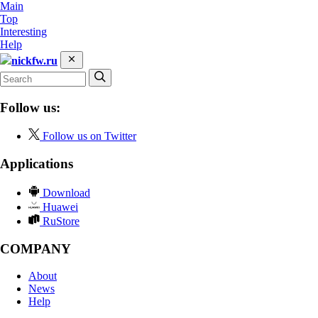
Main
Top
Interesting
Help
nickfw.ru
Follow us:
Follow us on Twitter
Applications
Download
Huawei
RuStore
COMPANY
About
News
Help