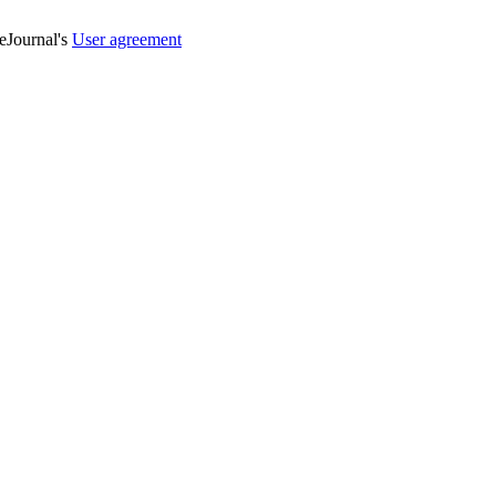
veJournal's
User agreement