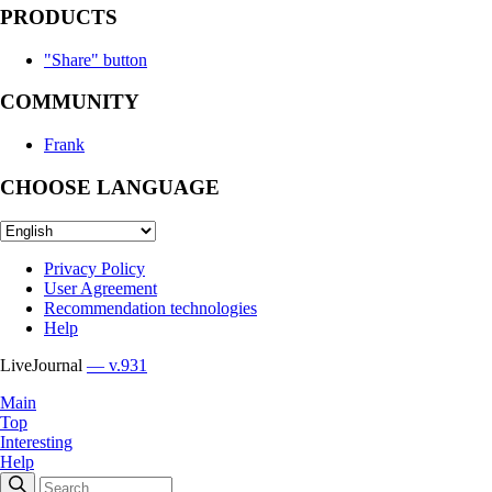
PRODUCTS
"Share" button
COMMUNITY
Frank
CHOOSE LANGUAGE
Privacy Policy
User Agreement
Recommendation technologies
Help
LiveJournal
— v.931
Main
Top
Interesting
Help