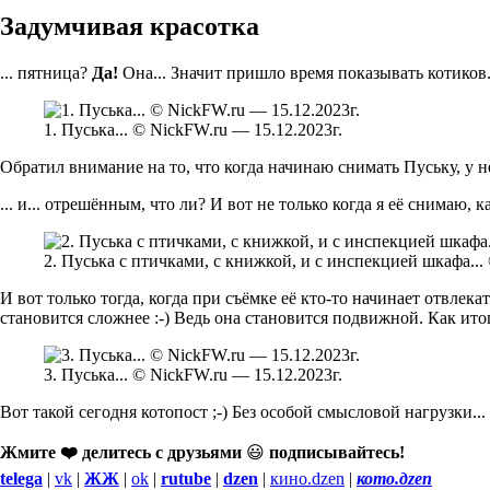
Задумчивая красотка
... пятница?
Да!
Она... Значит пришло время показывать котиков.
1. Пуська... © NickFW.ru — 15.12.2023г.
Обратил внимание на то, что когда начинаю снимать Пуську, у 
... и... отрешённым, что ли? И вот не только когда я её снимаю,
2. Пуська с птичками, с книжкой, и с инспекцией шкафа...
И вот только тогда, когда при съёмке её кто-то начинает отвлек
становится сложнее :-) Ведь она становится подвижной. Как ито
3. Пуська... © NickFW.ru — 15.12.2023г.
Вот такой сегодня котопост ;-) Без особой смысловой нагрузки... 
Жмите ❤️ делитесь с друзьями
😃
подписывайтесь!
telega
|
vk
|
ЖЖ
|
ok
|
rutube
|
dzen
|
кино.dzen
|
кото.дzen