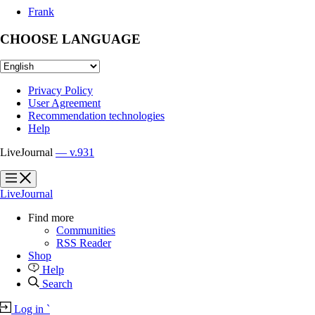
Frank
CHOOSE LANGUAGE
Privacy Policy
User Agreement
Recommendation technologies
Help
LiveJournal
— v.931
?
?
LiveJournal
Find more
Communities
RSS Reader
Shop
Help
Search
Log in
`