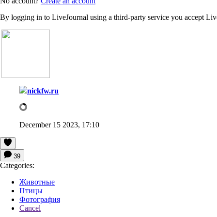
No account?
Create an account
By logging in to LiveJournal using a third-party service you accept Li
nickfw.ru
December 15 2023, 17:10
39
Categories:
Животные
Птицы
Фотография
Cancel