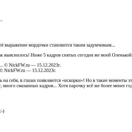
..
неё выражение мордочки становится таким задумчивым...
 как выяснилось! Ниже 5 кадров снятых сегодня же моей Оленькой 
 © NickFW.ru — 15.12.2023г.
ать на себя, в глазах появляются «искорки»! Но в такие моменты 
г, много смазанных кадров... Хотя парочку всё же более менее г
:-)