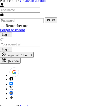
No account?
Create an account
Remember me
Forgot password
Log in
Log in
Login with Sber ID
QR code