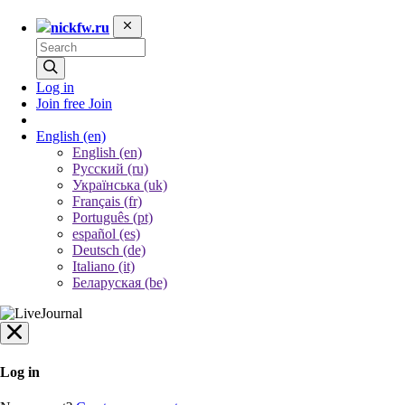
nickfw.ru
Log in
Join free
Join
English
(en)
English (en)
Русский (ru)
Українська (uk)
Français (fr)
Português (pt)
español (es)
Deutsch (de)
Italiano (it)
Беларуская (be)
Log in