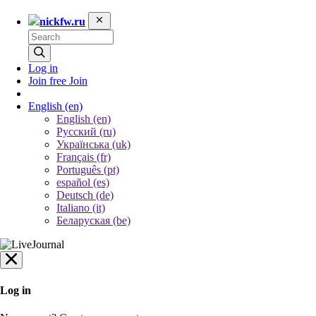
nickfw.ru
Log in
Join free
Join
English
(en)
English (en)
Русский (ru)
Українська (uk)
Français (fr)
Português (pt)
español (es)
Deutsch (de)
Italiano (it)
Беларуская (be)
Log in