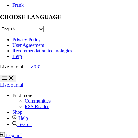
Frank
CHOOSE LANGUAGE
Privacy Policy
User Agreement
Recommendation technologies
Help
LiveJournal
— v.931
?
?
LiveJournal
Find more
Communities
RSS Reader
Shop
Help
Search
Log in
`