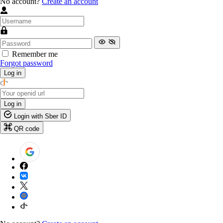
No account?
Create an account
Remember me
Forgot password
Log in
Log in
Login with Sber ID
QR code