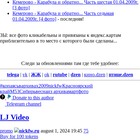
Кемерово - Карабула и обратно... Часть шестая 01.04.2009г.
[3 фото]
Кемерово - Карабула и обратно... Часть седьмая
01.04.2009г. [4 фото]
- последняя!
ЗЫ: все фото кликабельны и привязаны к яндекс.картам
приблизительно в то место с которого были сделаны...
Следи за обновлениями там где тебе удобнее:
telega
|
vk
|
ЖЖ
|
ok
|
rutube
|
dzen
|
кино.dzen
|
птице.dzen
#копаясьвархивах
2009
nickfw
Красноярский
край
М53
Сибирь
весна
из архива
март
фото
Donate to this author
Telegram channel
LJ Video
promo
nickfw.ru
august 1, 2024 19:45
75
Buy for 100 tokens