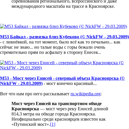
соревнования регионального, всероссийского и даже
международного масштаба на трассе в Красноярске.
М53 Байкал - развязка близ Кубеково (© NickFW - 29.03.2009)
- с ливнёвкой, на тот момент, было всё как то печально... как
сейчас не знаю... но талые воды с горы бежали очень
стремительно прям по асфальту в сторону Енесея...
М53 - Мост через Енисей - северный объезд Красноярска (©
NickFW - 29.03.2009)
- мост конечно красивый...
Вот что нам про него рассказывает
ru.wikipedia.org
:
Мост через Енисей на транспортном обходе
Красноярска
— мост через реку Енисей длиной
814,3 метра на обходе города Красноярска.
Неофициально среди красноярцев известен как
«Путинский мост».
[1]