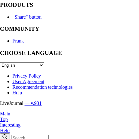
PRODUCTS
"Share" button
COMMUNITY
Frank
CHOOSE LANGUAGE
Privacy Policy
User Agreement
Recommendation technologies
Help
LiveJournal
— v.931
Main
Top
Interesting
Help