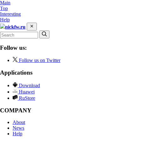
Main
Top
Interesting
Help
nickfw.ru
Follow us:
Follow us on Twitter
Applications
Download
Huawei
RuStore
COMPANY
About
News
Help