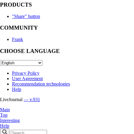
PRODUCTS
"Share" button
COMMUNITY
Frank
CHOOSE LANGUAGE
Privacy Policy
User Agreement
Recommendation technologies
Help
LiveJournal
— v.931
Main
Top
Interesting
Help