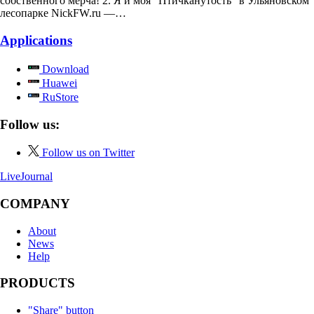
собственного мерча! 2. Я и моя "Птичканутость" в Ульяновском
лесопарке NickFW.ru —…
Applications
Download
Huawei
RuStore
Follow us:
Follow us on Twitter
LiveJournal
COMPANY
About
News
Help
PRODUCTS
"Share" button