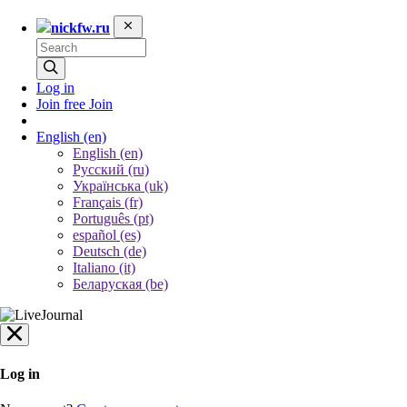
nickfw.ru
Log in
Join free
Join
English
(en)
English (en)
Русский (ru)
Українська (uk)
Français (fr)
Português (pt)
español (es)
Deutsch (de)
Italiano (it)
Беларуская (be)
Log in