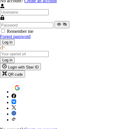
No account?
Create an account
Remember me
Forgot password
Log in
Log in
Login with Sber ID
QR code