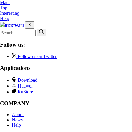
Main
Top
Interesting
Help
nickfw.ru
Follow us:
Follow us on Twitter
Applications
Download
Huawei
RuStore
COMPANY
About
News
Help