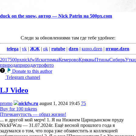
duck on the snow, автор — Nick Patrin на 500px.com
Следи за обновлениями там где тебе удобнее:
telega
|
vk
|
ЖЖ
|
ok
|
rutube
|
dzen
|
кино.dzen
|
птице.dzen
2017
500px
nickfw
Искитимка
Кемерово
Кряквы
Птицы
Сибирь
Утки
природа
природа
утро
фото
Donate to this author
Telegram channel
LJ Video
promo
nickfw.ru
august 1, 2024 19:45
75
Buy for 100 tokens
Птичканутость — образ жизни!
... и другой мой мерч! 1. Я на Нижнем Царицынском пруду
NickFW.ru — 31.07.2024г. Ещё весной прошлого года я
задумался о том, что пора уже обзавестить и коллекцией