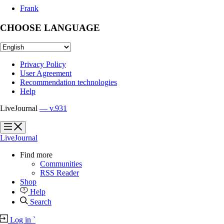
Frank
CHOOSE LANGUAGE
Privacy Policy
User Agreement
Recommendation technologies
Help
LiveJournal
— v.931
?
?
LiveJournal
Find more
Communities
RSS Reader
Shop
Help
Search
Log in
`