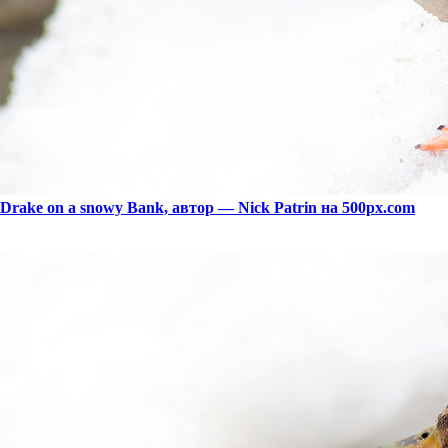
Drake on a snowy Bank, автор — Nick Patrin на 500px.com