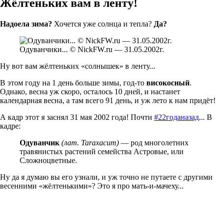
Жёлтеньких вам в ленту!
Надоела зима?
Хочется уже солнца и тепла?
Да?
Одуванчики... © NickFW.ru — 31.05.2002г.
Ну вот вам жёлтеньких «солнышек» в ленту...
В этом году на 1 день больше зимы, год-то
високосный
.
Однако, весна уж скоро, осталось 10 дней, и настанет
календарная весна, а там всего 91 день, и уж лето к нам придёт!
А кадр этот я заснял 31 мая 2002 года! Почти
#22годаназад
... В
кадре:
Одуванчик
(лат. Taraxacum)
— род многолетних
травянистых растений семейства Астровые, или
Сложноцветные.
Ну да я думаю вы его узнали, и уж точно не путаете с другими
весенними «жёлтенькими»? Это я про мать-и-мачеху...