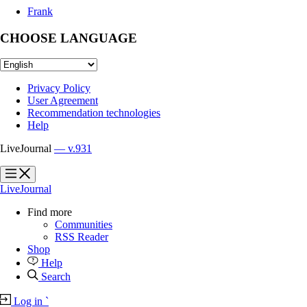
Frank
CHOOSE LANGUAGE
Privacy Policy
User Agreement
Recommendation technologies
Help
LiveJournal
— v.931
?
?
LiveJournal
Find more
Communities
RSS Reader
Shop
Help
Search
Log in
`