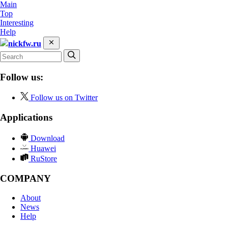
Main
Top
Interesting
Help
nickfw.ru
Follow us:
Follow us on Twitter
Applications
Download
Huawei
RuStore
COMPANY
About
News
Help