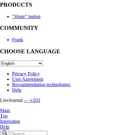
PRODUCTS
"Share" button
COMMUNITY
Frank
CHOOSE LANGUAGE
Privacy Policy
User Agreement
Recommendation technologies
Help
LiveJournal
— v.931
Main
Top
Interesting
Help