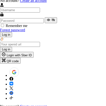
No account?
Create an account
Remember me
Forgot password
Log in
Log in
Login with Sber ID
QR code