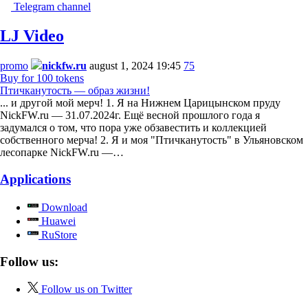
Telegram channel
LJ Video
promo
nickfw.ru
august 1, 2024 19:45
75
Buy for 100 tokens
Птичканутость — образ жизни!
... и другой мой мерч! 1. Я на Нижнем Царицынском пруду
NickFW.ru — 31.07.2024г. Ещё весной прошлого года я
задумался о том, что пора уже обзавестить и коллекцией
собственного мерча! 2. Я и моя "Птичканутость" в Ульяновском
лесопарке NickFW.ru —…
Applications
Download
Huawei
RuStore
Follow us:
Follow us on Twitter