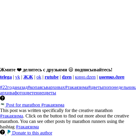
Жмите ❤️ делитесь с друзьями
😃
подписывайтесь!
telega
|
vk
|
ЖЖ
|
ok
|
rutube
|
dzen
|
кино.dzen
|
цветко.дzen
#22годаназад
#копаясьвархивах
#такаязима
#цветыпопонедельник
архива
фото
цветение
цветы
Post for marathon #такаязима
This post was written specifically for the creative marathon
#такаязима
. Click on the button to find out more about the creative
marathon. You can see other posts by marathon runners using the
hashtag
#такаязима
Donate to this author