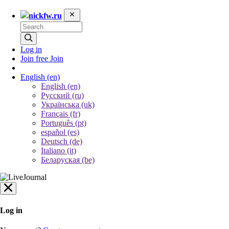
nickfw.ru
Log in
Join free
Join
English
(en)
English (en)
Русский (ru)
Українська (uk)
Français (fr)
Português (pt)
español (es)
Deutsch (de)
Italiano (it)
Беларуская (be)
Log in