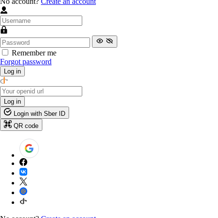
No account?
Create an account
Remember me
Forgot password
Log in
Log in
Login with Sber ID
QR code