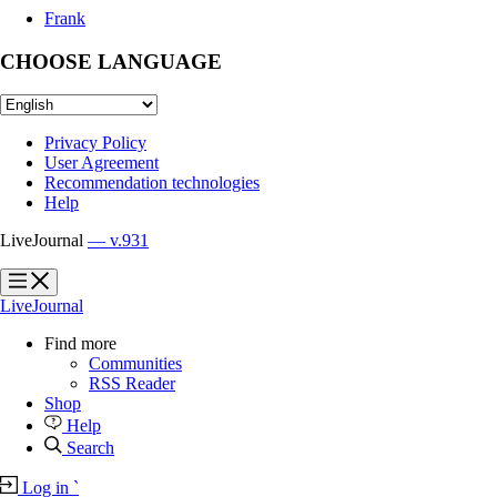
Frank
CHOOSE LANGUAGE
Privacy Policy
User Agreement
Recommendation technologies
Help
LiveJournal
— v.931
?
?
LiveJournal
Find more
Communities
RSS Reader
Shop
Help
Search
Log in
`