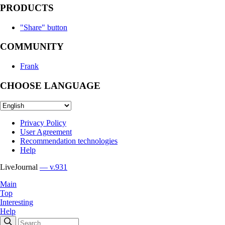
PRODUCTS
"Share" button
COMMUNITY
Frank
CHOOSE LANGUAGE
Privacy Policy
User Agreement
Recommendation technologies
Help
LiveJournal
— v.931
Main
Top
Interesting
Help