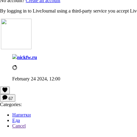
No account?
Create an account
By logging in to LiveJournal using a third-party service you accept Li
nickfw.ru
February 24 2024, 12:00
67
Categories:
Напитки
Еда
Cancel