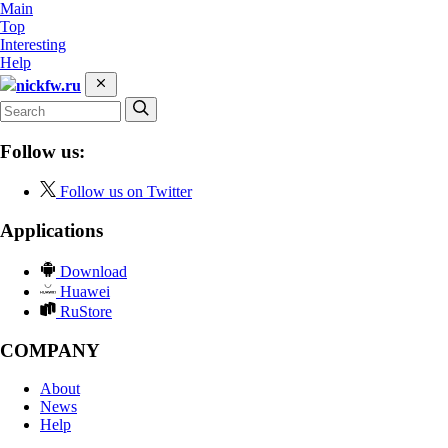
Main
Top
Interesting
Help
nickfw.ru
Follow us:
Follow us on Twitter
Applications
Download
Huawei
RuStore
COMPANY
About
News
Help