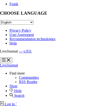
Frank
CHOOSE LANGUAGE
Privacy Policy
User Agreement
Recommendation technologies
Help
LiveJournal
— v.931
?
?
LiveJournal
Find more
Communities
RSS Reader
Shop
Help
Search
Log in
`