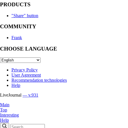
PRODUCTS
"Share" button
COMMUNITY
Frank
CHOOSE LANGUAGE
Privacy Policy
User Agreement
Recommendation technologies
Help
LiveJournal
— v.931
Main
Top
Interesting
Help