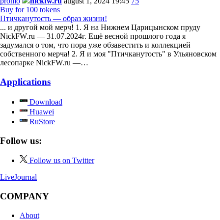
promo
nickfw.ru
august 1, 2024 19:45
75
Buy for 100 tokens
Птичканутость — образ жизни!
... и другой мой мерч! 1. Я на Нижнем Царицынском пруду
NickFW.ru — 31.07.2024г. Ещё весной прошлого года я
задумался о том, что пора уже обзавестить и коллекцией
собственного мерча! 2. Я и моя "Птичканутость" в Ульяновском
лесопарке NickFW.ru —…
Applications
Download
Huawei
RuStore
Follow us:
Follow us on Twitter
LiveJournal
COMPANY
About