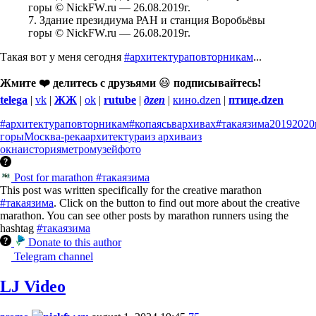
7. Здание президиума РАН и станция Воробьёвы
горы © NickFW.ru — 26.08.2019г.
Такая вот у меня сегодня
#архитектураповторникам
...
Жмите ❤️ делитесь с друзьями
😃
подписывайтесь!
telega
|
vk
|
ЖЖ
|
ok
|
rutube
|
дzen
|
кино.dzen
|
птице.dzen
#архитектураповторникам
#копаясьвархивах
#такаязима
2019
2020
горы
Москва-река
архитектура
из архива
из
окна
история
метро
музей
фото
Post for marathon #такаязима
This post was written specifically for the creative marathon
#такаязима
. Click on the button to find out more about the creative
marathon. You can see other posts by marathon runners using the
hashtag
#такаязима
Donate to this author
Telegram channel
LJ Video