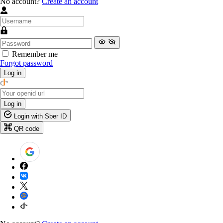
No account?
Create an account
Remember me
Forgot password
Log in
Log in
Login with Sber ID
QR code