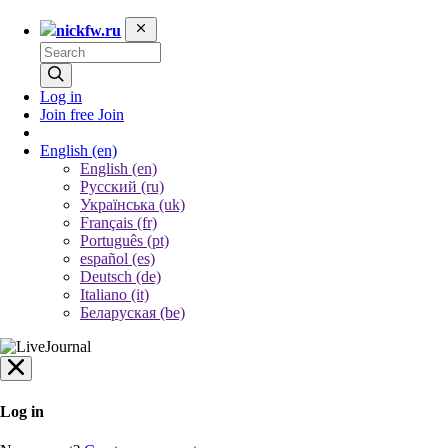
nickfw.ru
Log in
Join free
Join
English
(en)
English (en)
Русский (ru)
Українська (uk)
Français (fr)
Português (pt)
español (es)
Deutsch (de)
Italiano (it)
Беларуская (be)
Log in