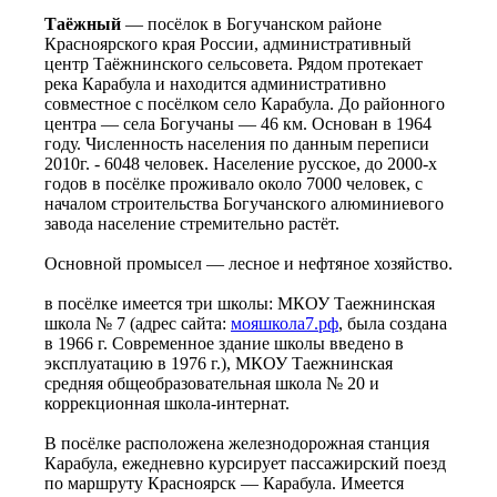
Таёжный
— посёлок в Богучанском районе
Красноярского края России, административный
центр Таёжнинского сельсовета. Рядом протекает
река Карабула и находится административно
совместное с посёлком село Карабула. До районного
центра — села Богучаны — 46 км. Основан в 1964
году. Численность населения по данным переписи
2010г. - 6048 человек. Население русское, до 2000-х
годов в посёлке проживало около 7000 человек, с
началом строительства Богучанского алюминиевого
завода население стремительно растёт.
Основной промысел — лесное и нефтяное хозяйство.
в посёлке имеется три школы: МКОУ Таежнинская
школа № 7 (адрес сайта:
мояшкола7.рф
, была создана
в 1966 г. Современное здание школы введено в
эксплуатацию в 1976 г.), МКОУ Таежнинская
средняя общеобразовательная школа № 20 и
коррекционная школа-интернат.
В посёлке расположена железнодорожная станция
Карабула, ежедневно курсирует пассажирский поезд
по маршруту Красноярск — Карабула. Имеется