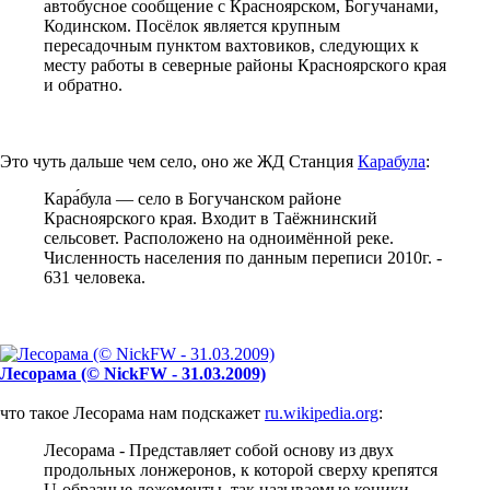
автобусное сообщение с Красноярском, Богучанами,
Кодинском. Посёлок является крупным
пересадочным пунктом вахтовиков, следующих к
месту работы в северные районы Красноярского края
и обратно.
Это чуть дальше чем село, оно же ЖД Станция
Карабула
:
Кара́була — село в Богучанском районе
Красноярского края. Входит в Таёжнинский
сельсовет. Расположено на одноимённой реке.
Численность населения по данным переписи 2010г. -
631 человека.
Лесорама (© NickFW - 31.03.2009)
что такое Лесорама нам подскажет
ru.wikipedia.org
:
Лесорама - Представляет собой основу из двух
продольных лонжеронов, к которой сверху крепятся
U-образные ложементы, так называемые коники.