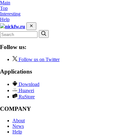
Main
Top
Interesting
Help
nickfw.ru
Follow us:
Follow us on Twitter
Applications
Download
Huawei
RuStore
COMPANY
About
News
Help