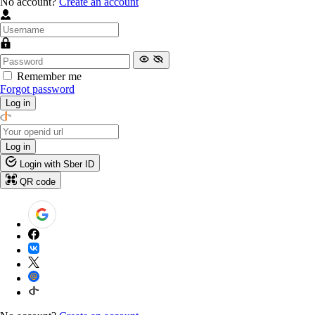
No account?
Create an account
Remember me
Forgot password
Log in
Log in
Login with Sber ID
QR code