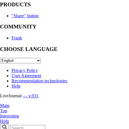
PRODUCTS
"Share" button
COMMUNITY
Frank
CHOOSE LANGUAGE
Privacy Policy
User Agreement
Recommendation technologies
Help
LiveJournal
— v.931
Main
Top
Interesting
Help