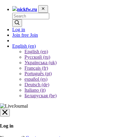
nickfw.ru
Log in
Join free
Join
English
(en)
English (en)
Русский (ru)
Українська (uk)
Français (fr)
Português (pt)
español (es)
Deutsch (de)
Italiano (it)
Беларуская (be)
Log in