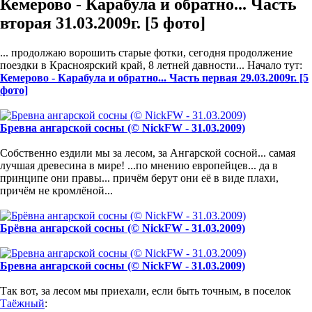
Кемерово - Карабула и обратно... Часть
вторая 31.03.2009г. [5 фото]
... продолжаю ворошить старые фотки, сегодня продолжение
поездки в Красноярский край, 8 летней давности... Начало тут:
Кемерово - Карабула и обратно... Часть первая 29.03.2009г. [5
фото]
Бревна ангарской сосны (© NickFW - 31.03.2009)
Собственно ездили мы за лесом, за Ангарской сосной... самая
лучшая древесина в мире! ...по мнению европейцев... да в
принципе они правы... причём берут они её в виде плахи,
причём не кромлёной...
Брёвна ангарской сосны (© NickFW - 31.03.2009)
Бревна ангарской сосны (© NickFW - 31.03.2009)
Так вот, за лесом мы приехали, если быть точным, в поселок
Таёжный
: