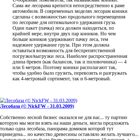
Сама же лесорама крепится непосредственно к раме
автомобиля. В современных моделях лесорам коники
сделаны с возможностью продольного перемещения
по лесораме для оптимального удержания груза.
Один пакет (пачка) леса должен находиться, по
крайней мере, внутри двух пар коников. Но чем
больше коников удерживают пачку леса, тем
надежнее удержание груза. При этом должна
оставаться возможность для беспрепятственной
погрузки/выгрузки леса. Наиболее распространенная
длина бревен (как балансов, так и пиловочника) — 4
или 6 метров. Поэтому коники располагают так,
чтобы удобно было грузить, перевозить и разгружать
как 4-метровый сортимент, так и 6-метровый.
Лесобаза (© NickFW - 31.03.2009)
Собственно лесной бизнес оказался не для нас... ту партию
которую мы могли взять на наши деньги, могла предложить
только одна лесобаза, панорама домиков которой тут
приведена... но качество древесины оставляло желать лучшего...
у остальных надо было брать партию не менее 10 вагонов, а