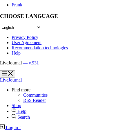
Frank
CHOOSE LANGUAGE
Privacy Policy
User Agreement
Recommendation technologies
Help
LiveJournal
— v.931
?
?
LiveJournal
Find more
Communities
RSS Reader
Shop
Help
Search
Log in
`