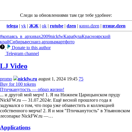
Следи за обновлениями там где тебе удобнее:
telega
|
vk
|
ЖЖ
|
ok
|
rutube
|
dzen
|
кино.dzen
|
птице.dzen
#копаясь_в_архивах
2009
nickfw
Карабула
Красноярский
край
Сибирь
весна
из архива
март
фото
Donate to this author
Telegram channel
LJ Video
promo
nickfw.ru
august 1, 2024 19:45
75
Buy for 100 tokens
Птичканутость — образ жизни!
... и другой мой мерч! 1. Я на Нижнем Царицынском пруду
NickFW.ru — 31.07.2024г. Ещё весной прошлого года я
задумался о том, что пора уже обзавестить и коллекцией
собственного мерча! 2. Я и моя "Птичканутость" в Ульяновском
лесопарке NickFW.ru —…
Applications