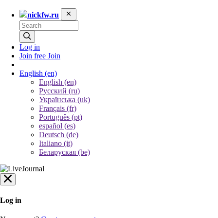
nickfw.ru
Log in
Join free
Join
English
(en)
English (en)
Русский (ru)
Українська (uk)
Français (fr)
Português (pt)
español (es)
Deutsch (de)
Italiano (it)
Беларуская (be)
Log in