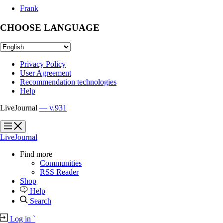
Frank
CHOOSE LANGUAGE
Privacy Policy
User Agreement
Recommendation technologies
Help
LiveJournal
— v.931
?
?
LiveJournal
Find more
Communities
RSS Reader
Shop
Help
Search
Log in
`