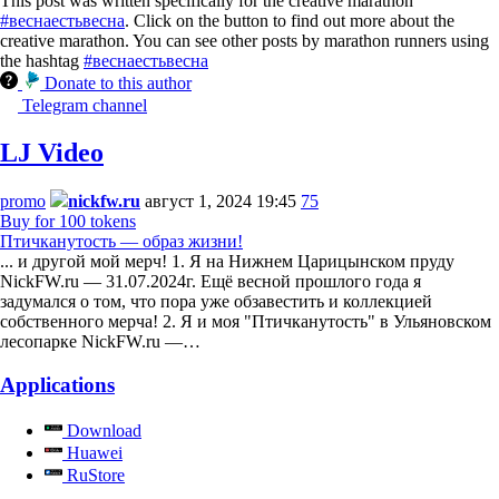
This post was written specifically for the creative marathon
#веснаестьвесна
. Click on the button to find out more about the
creative marathon. You can see other posts by marathon runners using
the hashtag
#веснаестьвесна
Donate to this author
Telegram channel
LJ Video
promo
nickfw.ru
август 1, 2024 19:45
75
Buy for 100 tokens
Птичканутость — образ жизни!
... и другой мой мерч! 1. Я на Нижнем Царицынском пруду
NickFW.ru — 31.07.2024г. Ещё весной прошлого года я
задумался о том, что пора уже обзавестить и коллекцией
собственного мерча! 2. Я и моя "Птичканутость" в Ульяновском
лесопарке NickFW.ru —…
Applications
Download
Huawei
RuStore