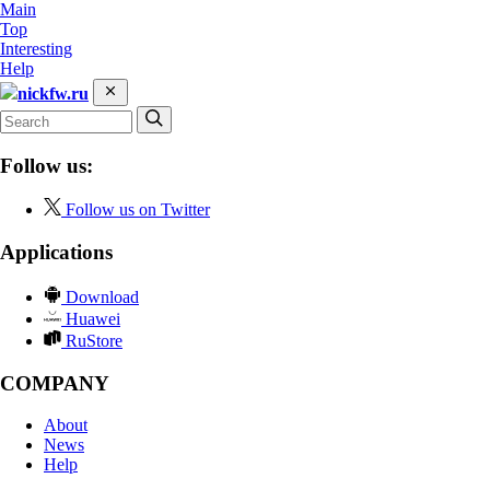
Main
Top
Interesting
Help
nickfw.ru
Follow us:
Follow us on Twitter
Applications
Download
Huawei
RuStore
COMPANY
About
News
Help