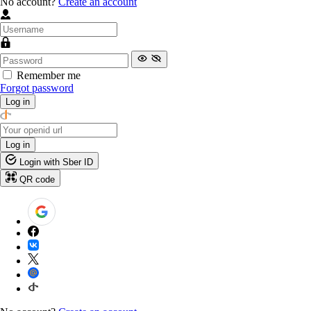
No account?
Create an account
Remember me
Forgot password
Log in
Log in
Login with Sber ID
QR code