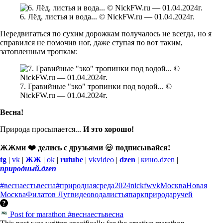
6. Лёд, листья и вода... © NickFW.ru — 01.04.2024г.
Передвигаться по сухим дорожкам получалось не всегда, но я
справился не помочив ног, даже ступая по вот таким,
затопленным тропкам:
7. Гравийные "эко" тропинки под водой... ©
NickFW.ru — 01.04.2024г.
Весна!
Природа просыпается...
И это хорошо!
ЖЖми ❤️ делись с друзьями
😃
подписывайся!
tg
|
vk
|
ЖЖ
|
ok
|
rutube
|
vkvideo
|
dzen
|
кино.dzen
|
природный.дzen
#веснаестьвесна
#природнаясреда
2024
nickfw
vk
Москва
Новая
Москва
Филатов Луг
видео
вода
листья
парк
природа
ручей
Post for marathon #веснаестьвесна