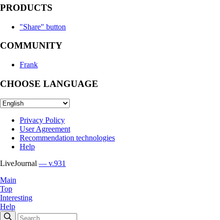
PRODUCTS
"Share" button
COMMUNITY
Frank
CHOOSE LANGUAGE
Privacy Policy
User Agreement
Recommendation technologies
Help
LiveJournal
— v.931
Main
Top
Interesting
Help