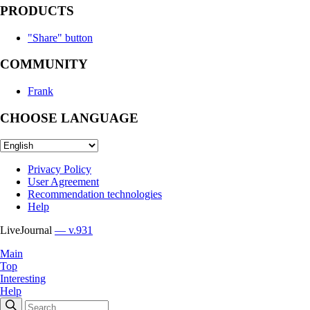
PRODUCTS
"Share" button
COMMUNITY
Frank
CHOOSE LANGUAGE
Privacy Policy
User Agreement
Recommendation technologies
Help
LiveJournal
— v.931
Main
Top
Interesting
Help