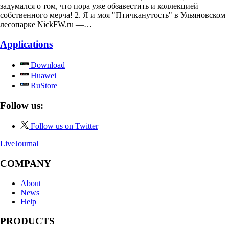
задумался о том, что пора уже обзавестить и коллекцией
собственного мерча! 2. Я и моя "Птичканутость" в Ульяновском
лесопарке NickFW.ru —…
Applications
Download
Huawei
RuStore
Follow us:
Follow us on Twitter
LiveJournal
COMPANY
About
News
Help
PRODUCTS