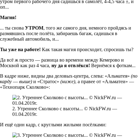
утром первого рабочего дня садишься в самолёт, 4-4,5 часа ±, и
оп...
Магия!
... ты снова
УТРОМ
, того же самого дня, немного пройдясь и
размявшись после полёта, забираешь багаж, садишься в
служебный автомобиль, и...
Ты уже на работе!
Как такая магия происходит, спросишь ты?
Да всё ж просто — разница во времени между Кемерово и
Москвой как раз 4 часа,
ну да я отвлёкся!
Вернёмся к фоткам...
В кадре ниже, видны два деловых-центра, слева: «Альматея»
(по
карду
—
выше)
и «Стратос»
(ниже)
, а правее от «Альматеи» —
«Технопарк Сколково»:
2. Утреннее Сколково с высоты... © NickFW.ru —
01.04.2019г.
И ещё один кадр, с круглыми жилыми посёлками: