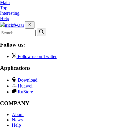
Main
Top
Interesting
Help
nickfw.ru
Follow us:
Follow us on Twitter
Applications
Download
Huawei
RuStore
COMPANY
About
News
Help