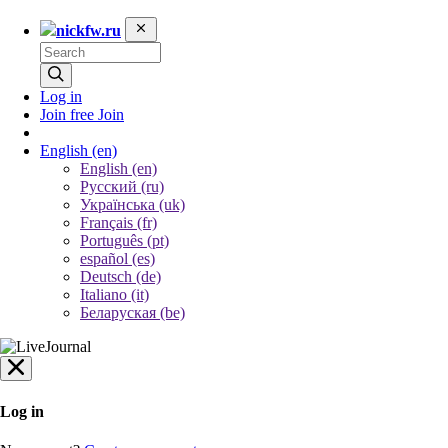
nickfw.ru
Log in
Join free
Join
English
(en)
English (en)
Русский (ru)
Українська (uk)
Français (fr)
Português (pt)
español (es)
Deutsch (de)
Italiano (it)
Беларуская (be)
Log in