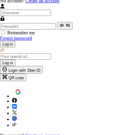
No account?
Create an account
Remember me
Forgot password
Log in
Log in
Login with Sber ID
QR code