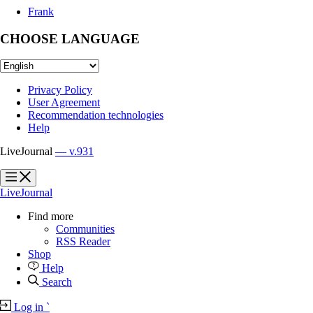
Frank
CHOOSE LANGUAGE
Privacy Policy
User Agreement
Recommendation technologies
Help
LiveJournal
— v.931
?
?
LiveJournal
Find more
Communities
RSS Reader
Shop
Help
Search
Log in
`