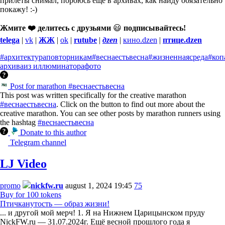
прилёты снимал, пороюсь ещё в архивах, как найду обязательно
покажу! :-)
Жмите ❤️ делитесь с друзьями
😃
подписывайтесь!
telega
|
vk
|
ЖЖ
|
ok
|
rutube
|
дzen
|
кино.dzen
|
птице.dzen
#архитектураповторникам
#веснаестьвесна
#жизненнаясреда
#коп
архива
из иллюминатора
фото
Post for marathon #веснаестьвесна
This post was written specifically for the creative marathon
#веснаестьвесна
. Click on the button to find out more about the
creative marathon. You can see other posts by marathon runners using
the hashtag
#веснаестьвесна
Donate to this author
Telegram channel
LJ Video
promo
nickfw.ru
august 1, 2024 19:45
75
Buy for 100 tokens
Птичканутость — образ жизни!
... и другой мой мерч! 1. Я на Нижнем Царицынском пруду
NickFW.ru — 31.07.2024г. Ещё весной прошлого года я