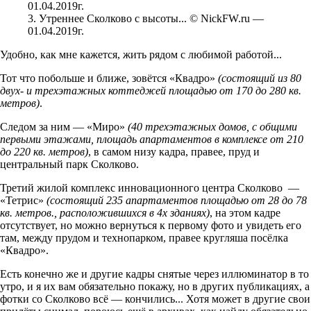
3. Утреннее Сколково с высоты... © NickFW.ru —
01.04.2019г.
Удобно, как мне кажется, жить рядом с любимой работой...
Тот что побольше и ближе, зовётся «Квадро»
(состоящий из 80
двух- и трехэтажных коттеджей площадью от 170 до 280 кв.
метров)
.
Следом за ним — «Миро»
(40 трехэтажных домов, с общими
первыми этажами, площадь апартаментов в комплексе от 210
до 220 кв. метров)
, в самом низу кадра, правее, пруд и
центральный парк Сколково.
Третий жилой комплекс инновационного центра Сколково —
«Тетрис»
(состоящий 235 апартаментов площадью от 28 до 78
кв. метров., расположившихся в 4х зданиях)
, на этом кадре
отсутствует, но можно вернуться к первому фото и увидеть его
там, между прудом и технопарком, правее кругляша посёлка
«Квадро».
Есть конечно же и другие кадры снятые через иллюминатор в то
утро, и я их вам обязательно покажу, но в других публикациях, а
фотки со Сколково всё — кончились... Хотя может в другие свои