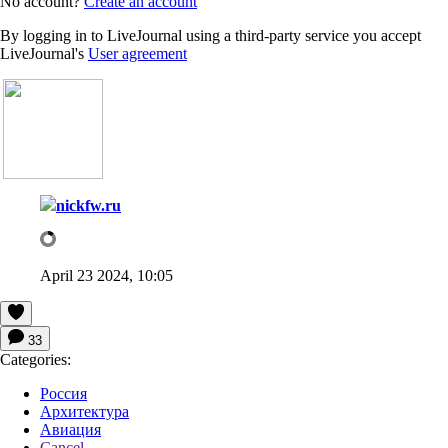
No account?
Create an account
By logging in to LiveJournal using a third-party service you accept
LiveJournal's
User agreement
nickfw.ru
April 23 2024, 10:05
33
Categories:
Россия
Архитектура
Авиация
Cancel