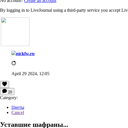
No account?
Create an account
By logging in to LiveJournal using a third-party service you accept Li
nickfw.ru
April 29 2024, 12:05
20
Category:
Цветы
Cancel
Уставшие шафраны...