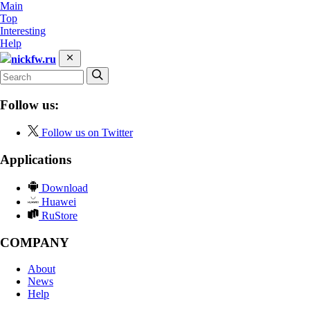
Main
Top
Interesting
Help
nickfw.ru
Follow us:
Follow us on Twitter
Applications
Download
Huawei
RuStore
COMPANY
About
News
Help