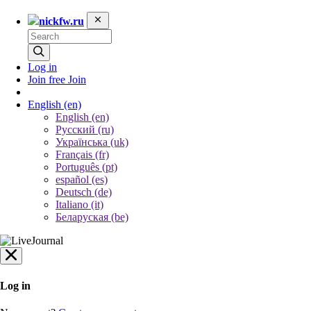
nickfw.ru
Log in
Join free
Join
English
(en)
English (en)
Русский (ru)
Українська (uk)
Français (fr)
Português (pt)
español (es)
Deutsch (de)
Italiano (it)
Беларуская (be)
Log in