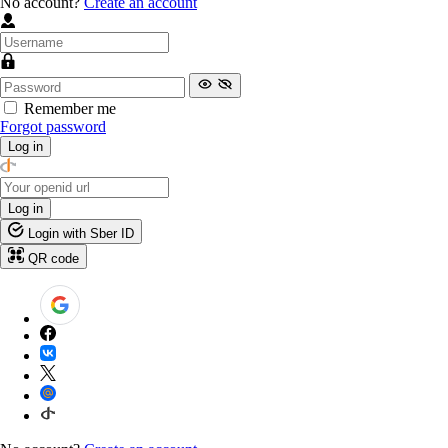
No account?
Create an account
Remember me
Forgot password
Log in
Log in
Login with Sber ID
QR code