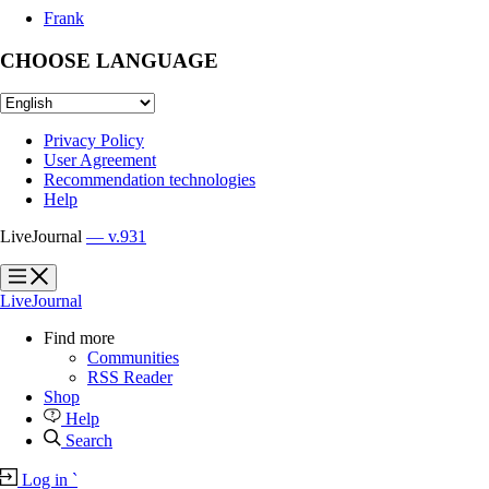
Frank
CHOOSE LANGUAGE
Privacy Policy
User Agreement
Recommendation technologies
Help
LiveJournal
— v.931
?
?
LiveJournal
Find more
Communities
RSS Reader
Shop
Help
Search
Log in
`