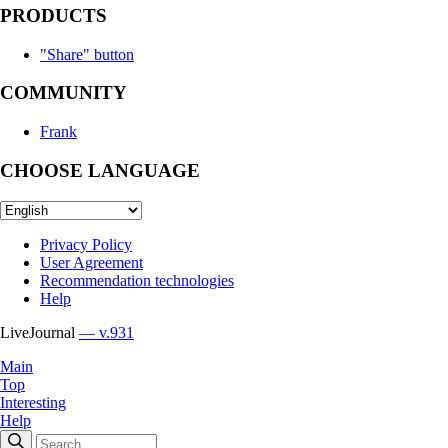
PRODUCTS
"Share" button
COMMUNITY
Frank
CHOOSE LANGUAGE
Privacy Policy
User Agreement
Recommendation technologies
Help
LiveJournal
— v.931
Main
Top
Interesting
Help