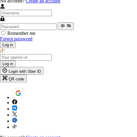
No account?
Create an account
Remember me
Forgot password
Log in
Log in
Login with Sber ID
QR code