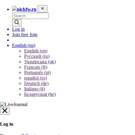
nickfw.ru
Log in
Join free
Join
English
(en)
English (en)
Русский (ru)
Українська (uk)
Français (fr)
Português (pt)
español (es)
Deutsch (de)
Italiano (it)
Беларуская (be)
Log in