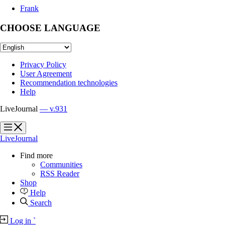
Frank
CHOOSE LANGUAGE
Privacy Policy
User Agreement
Recommendation technologies
Help
LiveJournal
— v.931
?
?
LiveJournal
Find more
Communities
RSS Reader
Shop
Help
Search
Log in
`