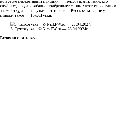
но всё же перелётными птицами — трясогузками, теми, кто
снуёт туда сюда и забавно подёргивает своим хвостом растущим
знамо откуда — из гузки... от того то и Русское название у
пташки такое — Трясо
Гузка
.
3. Трясогузка... © NickFW.ru — 28.04.2024г.
Белочки опять же...