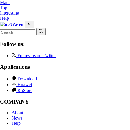
Main
Top
Interesting
Help
nickfw.ru
Follow us:
Follow us on Twitter
Applications
Download
Huawei
RuStore
COMPANY
About
News
Help