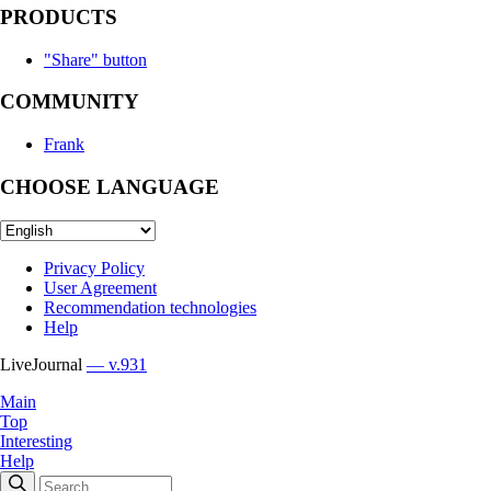
PRODUCTS
"Share" button
COMMUNITY
Frank
CHOOSE LANGUAGE
Privacy Policy
User Agreement
Recommendation technologies
Help
LiveJournal
— v.931
Main
Top
Interesting
Help