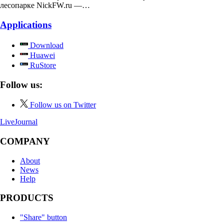
лесопарке NickFW.ru —…
Applications
Download
Huawei
RuStore
Follow us:
Follow us on Twitter
LiveJournal
COMPANY
About
News
Help
PRODUCTS
"Share" button