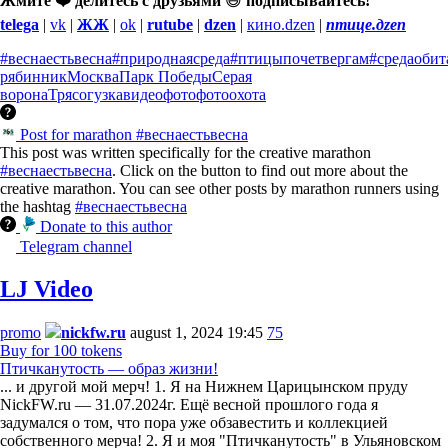
Жмите ❤️ делитесь с друзьями
😃
подписывайтесь!
telega
|
vk
|
ЖЖ
|
ok
|
rutube
|
dzen
|
кино.dzen
|
птице.дzen
#веснаестьвесна
#природнаясреда
#птицыпочетвергам
#средаобит
рябинник
Москва
Парк Победы
Серая
ворона
Трясогузка
видео
фото
фотоохота
Post for marathon #веснаестьвесна
This post was written specifically for the creative marathon
#веснаестьвесна
. Click on the button to find out more about the
creative marathon. You can see other posts by marathon runners using
the hashtag
#веснаестьвесна
Donate to this author
Telegram channel
LJ Video
promo
nickfw.ru
august 1, 2024 19:45
75
Buy for 100 tokens
Птичканутость — образ жизни!
... и другой мой мерч! 1. Я на Нижнем Царицынском пруду
NickFW.ru — 31.07.2024г. Ещё весной прошлого года я
задумался о том, что пора уже обзавестить и коллекцией
собственного мерча! 2. Я и моя "Птичканутость" в Ульяновском