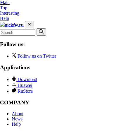
Main
Top
Interesting
Help
nickfw.ru
Follow us:
Follow us on Twitter
Applications
Download
Huawei
RuStore
COMPANY
About
News
Help