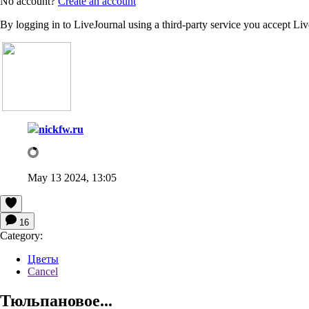
No account?
Create an account
By logging in to LiveJournal using a third-party service you accept Li
nickfw.ru
May 13 2024, 13:05
16
Category:
Цветы
Cancel
Тюльпановое...