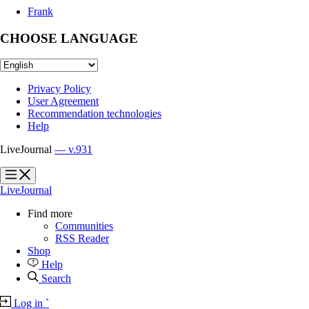
Frank
CHOOSE LANGUAGE
Privacy Policy
User Agreement
Recommendation technologies
Help
LiveJournal
— v.931
?
?
LiveJournal
Find more
Communities
RSS Reader
Shop
Help
Search
Log in
`