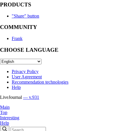
PRODUCTS
"Share" button
COMMUNITY
Frank
CHOOSE LANGUAGE
Privacy Policy
User Agreement
Recommendation technologies
Help
LiveJournal
— v.931
Main
Top
Interesting
Help