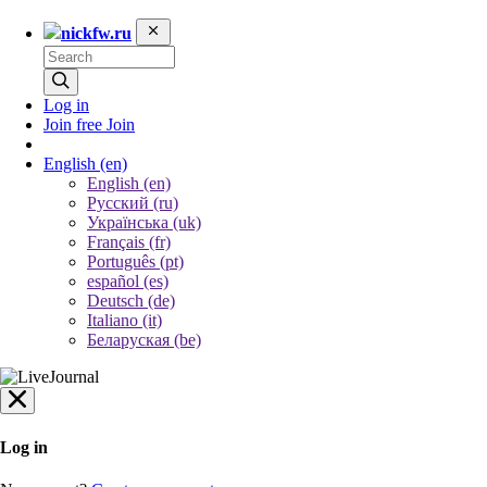
nickfw.ru
Log in
Join free
Join
English
(en)
English (en)
Русский (ru)
Українська (uk)
Français (fr)
Português (pt)
español (es)
Deutsch (de)
Italiano (it)
Беларуская (be)
Log in