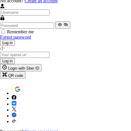
No account?
Create an account
Remember me
Forgot password
Log in
Log in
Login with Sber ID
QR code