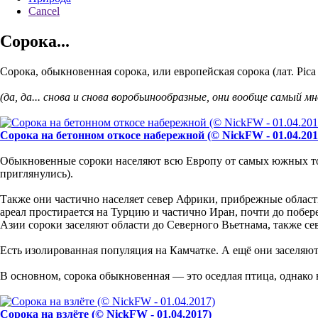
Cancel
Сорока...
Сорока, обыкновенная сорока, или европейская сорока (лат. Pica
(да, да... снова и снова воробьинообразные, они вообще самый м
Сорока на бетонном откосе набережной (© NickFW - 01.04.201
Обыкновенные сороки населяют всю Европу от самых южных точе
приглянулись).
Также они частично населяет север Африки, прибрежные област
ареал простирается на Турцию и частично Иран, почти до побер
Азии сороки заселяют области до Северного Вьетнама, также се
Есть изолированная популяция на Камчатке. А ещё они заселяю
В основном, сорока обыкновенная — это оседлая птица, однако 
Сорока на взлёте (© NickFW - 01.04.2017)