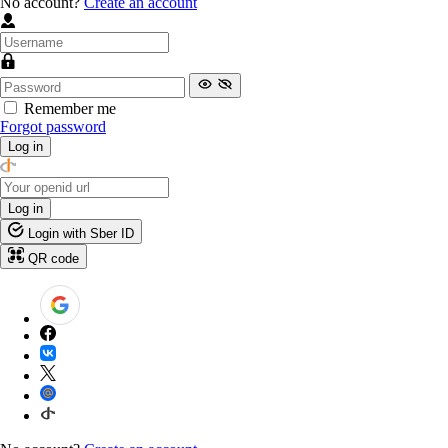
No account?
Create an account
Remember me
Forgot password
Log in
Log in
Login with Sber ID
QR code