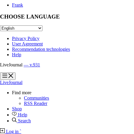
Frank
CHOOSE LANGUAGE
Privacy Policy
User Agreement
Recommendation technologies
Help
LiveJournal
— v.931
?
?
LiveJournal
Find more
Communities
RSS Reader
Shop
Help
Search
Log in
`