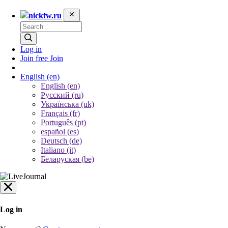
nickfw.ru
Log in
Join free
Join
English
(en)
English (en)
Русский (ru)
Українська (uk)
Français (fr)
Português (pt)
español (es)
Deutsch (de)
Italiano (it)
Беларуская (be)
Log in