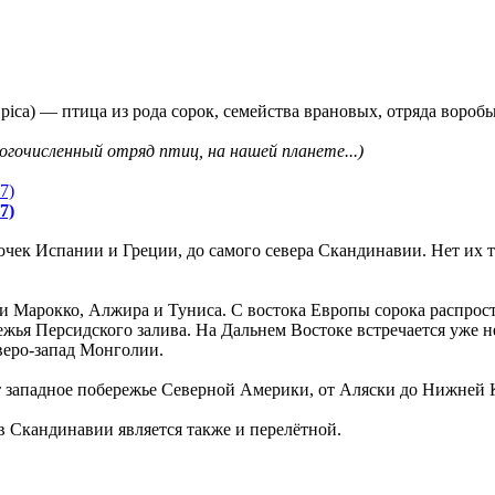
 pica) — птица из рода сорок, семейства врановых, отряда вороб
ногочисленный отряд птиц, на нашей планете...)
7)
к Испании и Греции, до самого севера Скандинавии. Нет их то
и Марокко, Алжира и Туниса. С востока Европы сорока распрос
ежья Персидского залива. На Дальнем Востоке встречается уже 
веро-запад Монголии.
т западное побережье Северной Америки, от Аляски до Нижней 
в Скандинавии является также и перелётной.