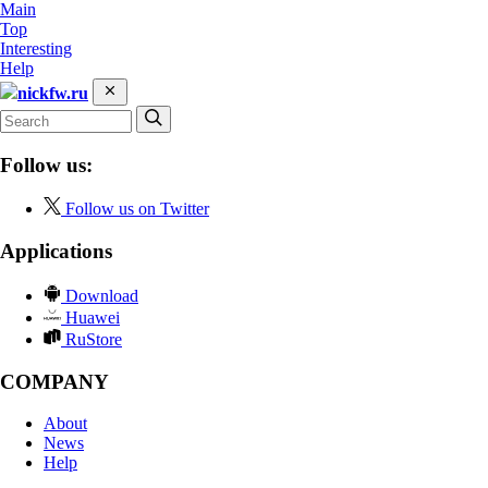
Main
Top
Interesting
Help
nickfw.ru
Follow us:
Follow us on Twitter
Applications
Download
Huawei
RuStore
COMPANY
About
News
Help