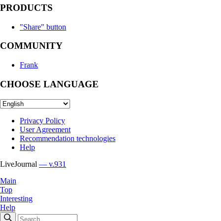
PRODUCTS
"Share" button
COMMUNITY
Frank
CHOOSE LANGUAGE
Privacy Policy
User Agreement
Recommendation technologies
Help
LiveJournal
— v.931
Main
Top
Interesting
Help