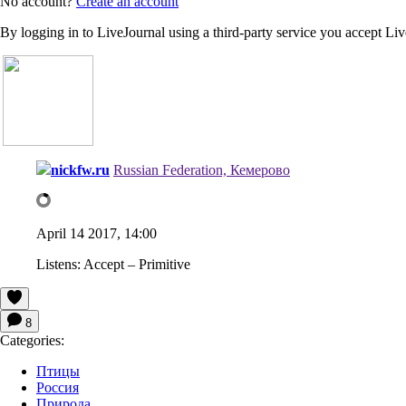
No account?
Create an account
By logging in to LiveJournal using a third-party service you accept Li
nickfw.ru
Russian Federation, Кемерово
April 14 2017, 14:00
Listens:
Accept – Primitive
8
Categories:
Птицы
Россия
Природа