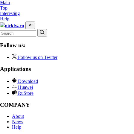
Main
Top
Interesting
Help
nickfw.ru
Follow us:
Follow us on Twitter
Applications
Download
Huawei
RuStore
COMPANY
About
News
Help