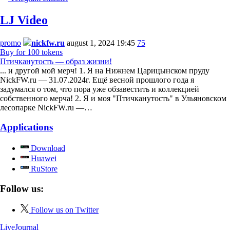
LJ Video
promo
nickfw.ru
august 1, 2024 19:45
75
Buy for 100 tokens
Птичканутость — образ жизни!
... и другой мой мерч! 1. Я на Нижнем Царицынском пруду
NickFW.ru — 31.07.2024г. Ещё весной прошлого года я
задумался о том, что пора уже обзавестить и коллекцией
собственного мерча! 2. Я и моя "Птичканутость" в Ульяновском
лесопарке NickFW.ru —…
Applications
Download
Huawei
RuStore
Follow us:
Follow us on Twitter
LiveJournal