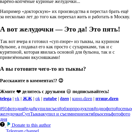
варёно-копчёные куриные желудочки...
Например «докторскую» их производства я перестал брать ещё
за несколько лет до того как переехал жить и работать в Москву.
А вот желудочки — Это да! Это пять!
Так вот вчера я готовил «суп-пюре» из тыквы, на курином
бульоне, а подавал его как просто с сухариками, так и с
курятиной, которая явилась основой для бульона, так и с
привезёнными вкусняшками!
А вы готовите чего-то из тыквы?
Расскажите в комментах!? 😉
Жмите ❤️ делитесь с друзьями
😃
подписывайтесь!
telega
|
vk
|
ЖЖ
|
ok
|
rutube
|
дzen
|
кино.dzen
|
птице.dzen
#91фотодня
#еда
#купилисъел
#обзорпродуктов
#однофото
#осеньо
желудочки
Суп
Тыква
купил и съел
мнение
октябрь
осень
фото
фото
дня
Donate to this author
Telegram channel