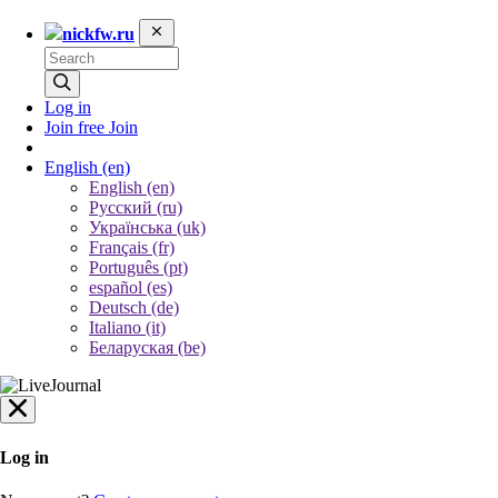
nickfw.ru
Log in
Join free
Join
English
(en)
English (en)
Русский (ru)
Українська (uk)
Français (fr)
Português (pt)
español (es)
Deutsch (de)
Italiano (it)
Беларуская (be)
Log in