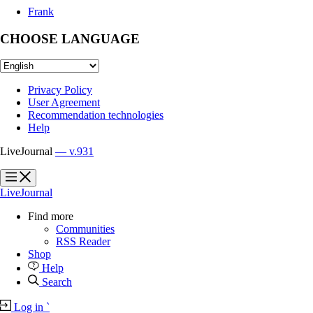
Frank
CHOOSE LANGUAGE
Privacy Policy
User Agreement
Recommendation technologies
Help
LiveJournal
— v.931
?
?
LiveJournal
Find more
Communities
RSS Reader
Shop
Help
Search
Log in
`