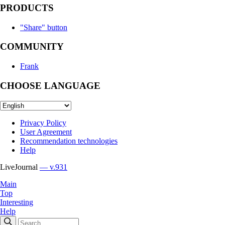
PRODUCTS
"Share" button
COMMUNITY
Frank
CHOOSE LANGUAGE
Privacy Policy
User Agreement
Recommendation technologies
Help
LiveJournal
— v.931
Main
Top
Interesting
Help