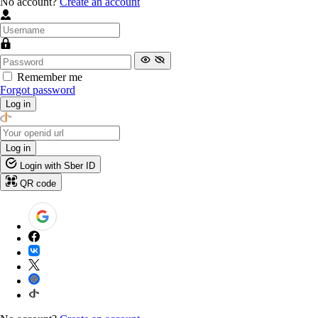
No account?
Create an account
Remember me
Forgot password
Log in
Log in
Login with Sber ID
QR code