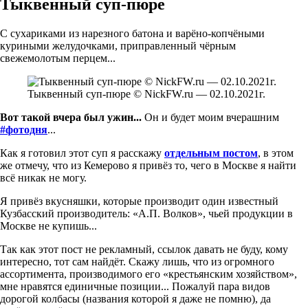
Тыквенный суп-пюре
С сухариками из нарезного батона и варёно-копчёными
куриными желудочками, приправленный чёрным
свежемолотым перцем...
Тыквенный суп-пюре © NickFW.ru — 02.10.2021г.
Вот такой вчера был ужин...
Он и будет моим вчерашним
#фотодня
...
Как я готовил этот суп я расскажу
отдельным постом
, в этом
же отмечу, что из Кемерово я привёз то, чего в Москве я найти
всё никак не могу.
Я привёз вкусняшки, которые производит один известный
Кузбасский производитель: «А.П. Волков», чьей продукции в
Москве не купишь...
Так как этот пост не рекламный, ссылок давать не буду, кому
интересно, тот сам найдёт. Скажу лишь, что из огромного
ассортимента, производимого его «крестьянским хозяйством»,
мне нравятся единичные позиции... Пожалуй пара видов
дорогой колбасы (названия которой я даже не помню), да