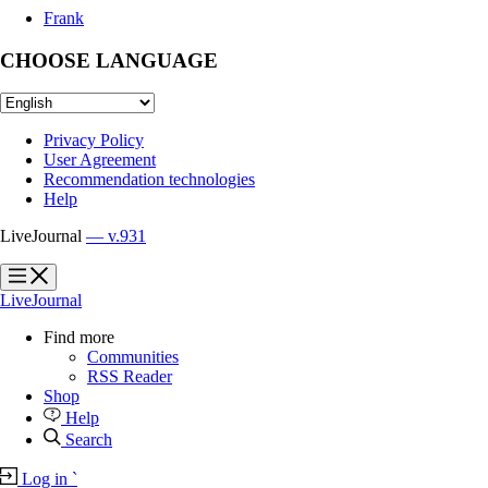
Frank
CHOOSE LANGUAGE
Privacy Policy
User Agreement
Recommendation technologies
Help
LiveJournal
— v.931
?
?
LiveJournal
Find more
Communities
RSS Reader
Shop
Help
Search
Log in
`