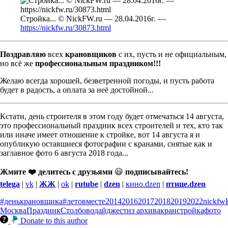
Стройка... © NickFW.ru — 28.04.2016г. —
https://nickfw.ru/30873.html
Поздравляю
всех
крановщиков
с их, пусть и не официальным,
но всё же
профессиональным праздником!!!
Желаю всегда хорошей, безветренной погоды, и пусть работа
будет в радость, а оплата за неё достойной...
Кстати, день строителя в этом году будет отмечаться 14 августа,
это профессиональный праздник всех строителей и тех, кто так
или иначе имеет отношение к стройке, вот 14 августа я и
опубликую оставшиеся фотографии с кранами, снятые как и
заглавное фото 6 августа 2018 года...
Жмите ❤️ делитесь с друзьями
😃
подписывайтесь!
telega
|
vk
|
ЖЖ
|
ok
|
rutube
|
dzen
|
кино.dzen
|
птице.dzen
#денькрановщика
#летовместе
2014
2016
2017
2018
2019
2022
nickfw
Москва
Праздник
Столбово
дайджест
из архива
кран
стройка
фото
Donate to this author