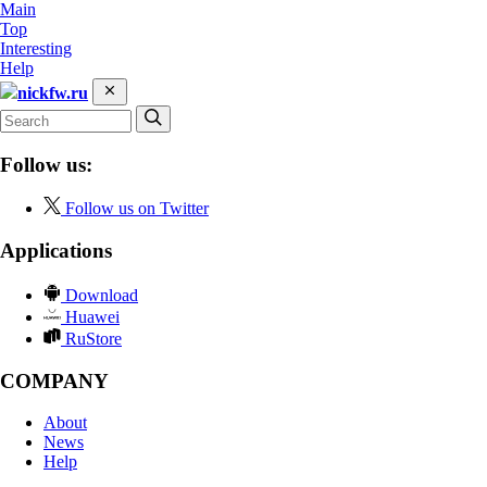
Main
Top
Interesting
Help
nickfw.ru
Follow us:
Follow us on Twitter
Applications
Download
Huawei
RuStore
COMPANY
About
News
Help