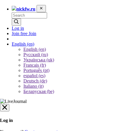
nickfw.ru
Log in
Join free
Join
English
(en)
English (en)
Русский (ru)
Українська (uk)
Français (fr)
Português (pt)
español (es)
Deutsch (de)
Italiano (it)
Беларуская (be)
Log in