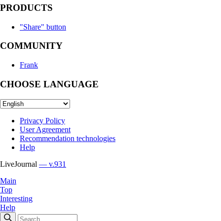
PRODUCTS
"Share" button
COMMUNITY
Frank
CHOOSE LANGUAGE
Privacy Policy
User Agreement
Recommendation technologies
Help
LiveJournal
— v.931
Main
Top
Interesting
Help