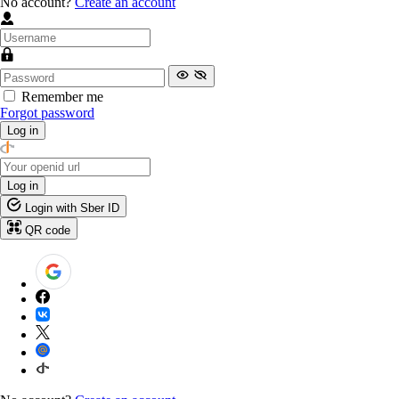
No account?
Create an account
Remember me
Forgot password
Log in
Log in
Login with Sber ID
QR code