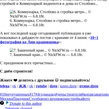
стройкой и Коммунаркой виднеются и дома из Столбово...
6. Коммунарка, Столбово и стройка метро... ©
NickFW.ru — 6.8.18г.
А вот последний кадр сегодняшней публикации я уже
показывал в дайджесте постов с кранами от 4 июня: «
10+1
фотография ко Дню крановщика
»:
7. Башенный кран... © NickFW.ru — 6.8.18г.
С праздником всех причастных...
С днём строителя!
Жмите ❤️ делитесь с друзьями
😃
подписывайтесь!
telega
|
vk
|
ЖЖ
|
ok
|
rutube
|
dzen
|
кино.dzen
|
птице.dzen
#10неупущенных
#17
#4годаназад
#деньстроителя
#копаясьвархив
Москва
Праздник
Столбово
из архива
кран
стройка
фото
Donate to this author
Telegram channel