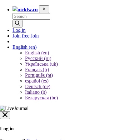
nickfw.ru
Log in
Join free
Join
English
(en)
English (en)
Русский (ru)
Українська (uk)
Français (fr)
Português (pt)
español (es)
Deutsch (de)
Italiano (it)
Беларуская (be)
Log in