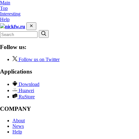
Main
Top
Interesting
Help
nickfw.ru
Follow us:
Follow us on Twitter
Applications
Download
Huawei
RuStore
COMPANY
About
News
Help