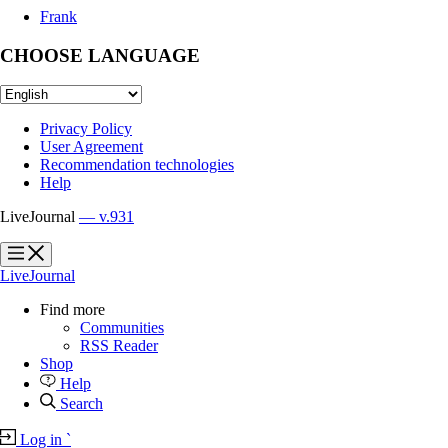
Frank
CHOOSE LANGUAGE
Privacy Policy
User Agreement
Recommendation technologies
Help
LiveJournal
— v.931
?
?
LiveJournal
Find more
Communities
RSS Reader
Shop
Help
Search
Log in
`