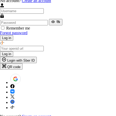
No account?
Create an account
Remember me
Forgot password
Log in
Log in
Login with Sber ID
QR code