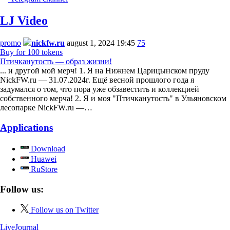
LJ Video
promo
nickfw.ru
august 1, 2024 19:45
75
Buy for 100 tokens
Птичканутость — образ жизни!
... и другой мой мерч! 1. Я на Нижнем Царицынском пруду
NickFW.ru — 31.07.2024г. Ещё весной прошлого года я
задумался о том, что пора уже обзавестить и коллекцией
собственного мерча! 2. Я и моя "Птичканутость" в Ульяновском
лесопарке NickFW.ru —…
Applications
Download
Huawei
RuStore
Follow us:
Follow us on Twitter
LiveJournal