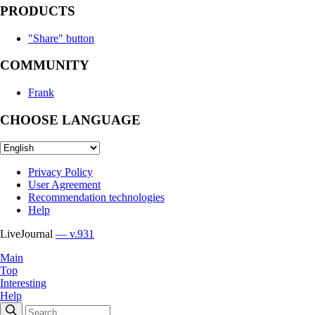
PRODUCTS
"Share" button
COMMUNITY
Frank
CHOOSE LANGUAGE
Privacy Policy
User Agreement
Recommendation technologies
Help
LiveJournal
— v.931
Main
Top
Interesting
Help