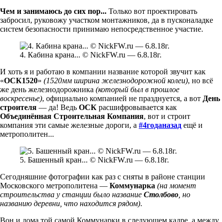
Чем и занимаюсь до сих пор...
Только вот проектировать
забросил, руковожу участком монтажников, да в пусконаладке
систем безопасности принимаю непосредственное участие.
4. Кабина крана... © NickFW.ru — 6.8.18г.
И хоть я и работаю в компании название которой звучит как
«
ОСК1520
»
(1520мм ширина железнодорожной колеи)
, но всё
же день железнодорожника
(который был в прошлое
воскресенье)
, официально компанией не празднуется, а вот
День
строителя
— да! Ведь
ОСК
расшифровывается как
Объединённая Строительная Компания
, вот и строит
компания эти самые железные дороги, а
#4годаназад
ещё и
метрополитен...
5. Башенный кран... © NickFW.ru — 6.8.18г.
Сегодняшние фотографии как раз с сняты в районе станции
Московского метрополитена —
Коммунарка
(на момент
строительства у станции было название
Столбово
, но
названию деревни, что находится рядом)
.
Вон и дома той самой Коммунарки в следующем кадре, а между