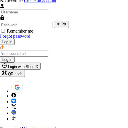
No account?
Create an account
Remember me
Forgot password
Log in
Log in
Login with Sber ID
QR code