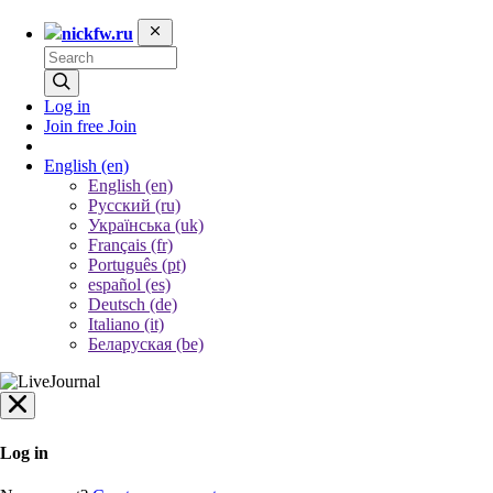
nickfw.ru
Log in
Join free
Join
English
(en)
English (en)
Русский (ru)
Українська (uk)
Français (fr)
Português (pt)
español (es)
Deutsch (de)
Italiano (it)
Беларуская (be)
Log in