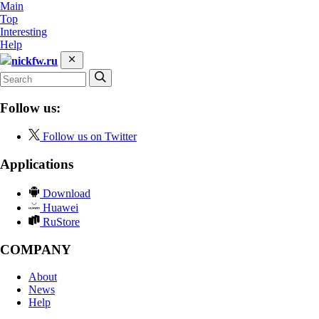
Main
Top
Interesting
Help
nickfw.ru
Follow us:
Follow us on Twitter
Applications
Download
Huawei
RuStore
COMPANY
About
News
Help