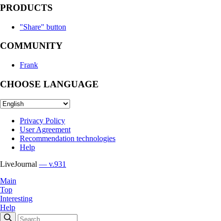
PRODUCTS
"Share" button
COMMUNITY
Frank
CHOOSE LANGUAGE
Privacy Policy
User Agreement
Recommendation technologies
Help
LiveJournal
— v.931
Main
Top
Interesting
Help