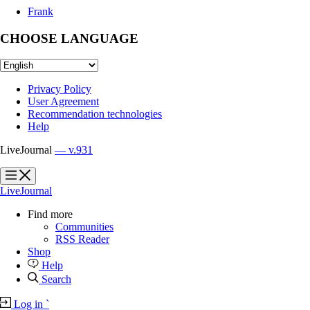
Frank
CHOOSE LANGUAGE
Privacy Policy
User Agreement
Recommendation technologies
Help
LiveJournal
— v.931
?
?
LiveJournal
Find more
Communities
RSS Reader
Shop
Help
Search
Log in
`