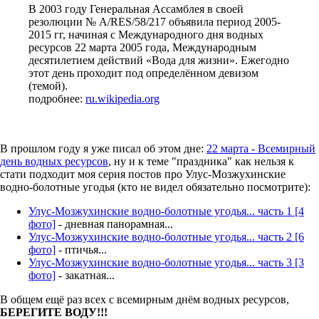
В 2003 году Генеральная Ассамблея в своей
резолюции № A/RES/58/217 объявила период 2005-
2015 гг, начиная с Международного дня водных
ресурсов 22 марта 2005 года, Международным
десятилетием действий «Вода для жизни». Ежегодно
этот день проходит под определённом девизом
(темой).
подробнее:
ru.wikipedia.org
В прошлом году я уже писал об этом дне:
22 марта - Всемирный
день водных ресурсов
, ну и к теме "праздника" как нельзя к
стати подходит моя серия постов про Улус-Мозжухинские
водно-болотные угодья (кто не видел обязательно посмотрите):
Улус-Мозжухинские водно-болотные угодья... часть 1 [4
фото]
- дневная панорамная...
Улус-Мозжухинские водно-болотные угодья... часть 2 [6
фото]
- птичья...
Улус-Мозжухинские водно-болотные угодья... часть 3 [3
фото]
- закатная...
В общем ещё раз всех с всемирным днём водных ресурсов,
БЕРЕГИТЕ ВОДУ!!!