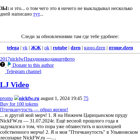
ЗЫ:
и это... о том чего это я ничего не выкладывал несколько
дней написано
тут
...
Следи за обновлениями там где тебе удобнее:
telega
|
vk
|
ЖЖ
|
ok
|
rutube
|
dzen
|
кино.dzen
|
птице.dzen
2017
nickfw
Праздник
вода
март
фото
Donate to this author
Telegram channel
LJ Video
promo
nickfw.ru
august 1, 2024 19:45
75
Buy for 100 tokens
Птичканутость — образ жизни!
... и другой мой мерч! 1. Я на Нижнем Царицынском пруду
NickFW.ru — 31.07.2024г. Ещё весной прошлого года я
задумался о том, что пора уже обзавестить и коллекцией
собственного мерча! 2. Я и моя "Птичканутость" в Ульяновском
лесопарке NickFW.ru —…