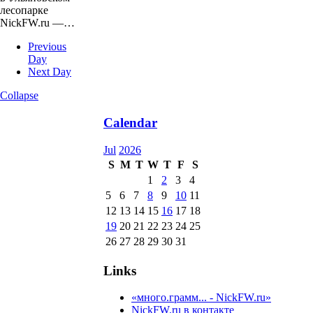
лесопарке
NickFW.ru —…
Previous
Day
Next Day
Collapse
Calendar
Jul
2026
S
M
T
W
T
F
S
1
2
3
4
5
6
7
8
9
10
11
12
13
14
15
16
17
18
19
20
21
22
23
24
25
26
27
28
29
30
31
Links
«много.грамм... - NickFW.ru»
NickFW.ru в контакте