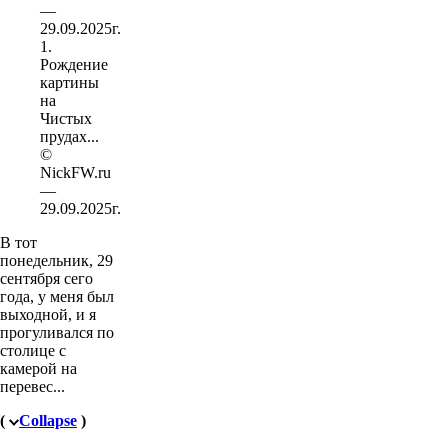
1.
Рождение
картины
на
Чистых
прудах...
©
NickFW.ru
—
29.09.2025г.
В тот
понедельник, 29
сентября сего
года, у меня был
выходной, и я
прогуливался по
столице с
камерой на
перевес...
(
Collapse
)