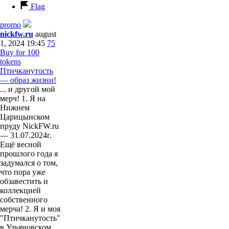
Flag
promo
nickfw.ru
august
1, 2024 19:45
75
Buy for 100
tokens
Птичканутость
— образ жизни!
... и другой мой
мерч! 1. Я на
Нижнем
Царицынском
пруду NickFW.ru
— 31.07.2024г.
Ещё весной
прошлого года я
задумался о том,
что пора уже
обзавестить и
коллекцией
собственного
мерча! 2. Я и моя
"Птичканутость"
в Ульяновском