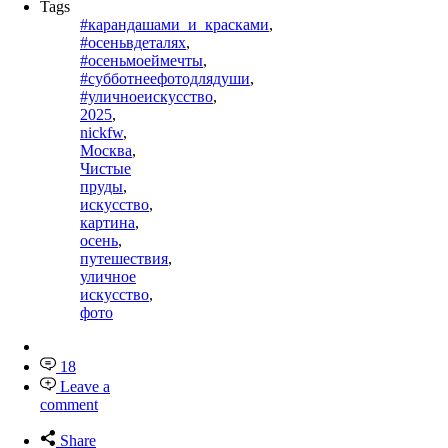
Tags
#карандашами_и_красками
,
#осеньвдеталях
,
#осеньмоеймечты
,
#субботнеефотодлядуши
,
#уличноеискусство
,
2025
,
nickfw
,
Москва
,
Чистые
пруды
,
искусство
,
картина
,
осень
,
путешествия
,
уличное
искусство
,
фото
18
Leave a
comment
Share