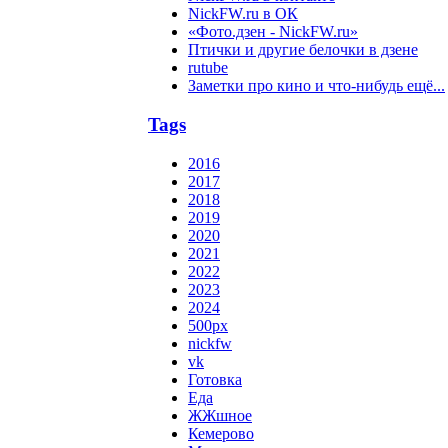
NickFW.ru в ОК
«Фото.дзен - NickFW.ru»
Птички и другие белочки в дзене
rutube
Заметки про кино и что-нибудь ещё...
Tags
2016
2017
2018
2019
2020
2021
2022
2023
2024
500px
nickfw
vk
Готовка
Еда
ЖЖшное
Кемерово