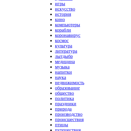
игры
искусство
история
кино
компьютеры
корабли
коронавирус
космос
культура
литература
лытдыбр
медицина
музыка
напитки
наука
недвижимость
образование
общество
политика
праздники
природа
производство
происшествия
птицы
путешествия