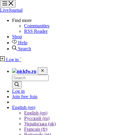
?
?
?
?
LiveJournal
Find more
Communities
RSS Reader
Shop
Help
Search
Log in
`
nickfw.ru
Log in
Join free
Join
English
(en)
English (en)
Русский (ru)
Українська (uk)
Français (fr)
Português (pt)