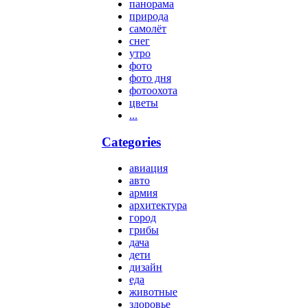
панорама
природа
самолёт
снег
утро
фото
фото дня
фотоохота
цветы
...
Categories
авиация
авто
армия
архитектура
город
грибы
дача
дети
дизайн
еда
животные
здоровье