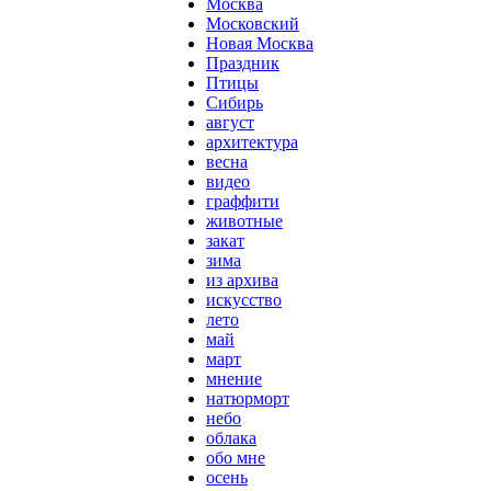
Москва
Московский
Новая Москва
Праздник
Птицы
Сибирь
август
архитектура
весна
видео
граффити
животные
закат
зима
из архива
искусство
лето
май
март
мнение
натюрморт
небо
облака
обо мне
осень