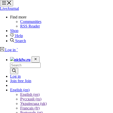
?
?
?
?
LiveJournal
Find more
Communities
RSS Reader
Shop
Help
Search
Log in
`
nickfw.ru
Log in
Join free
Join
English
(en)
English (en)
Русский (ru)
Українська (uk)
Français (fr)
Português (pt)