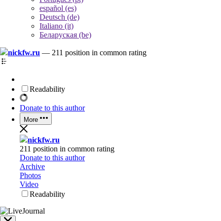
español (es)
Deutsch (de)
Italiano (it)
Беларуская (be)
nickfw.ru
—
211 position in common rating
Readability
Donate to this author
More
nickfw.ru
211 position in common rating
Donate to this author
Archive
Photos
Video
Readability