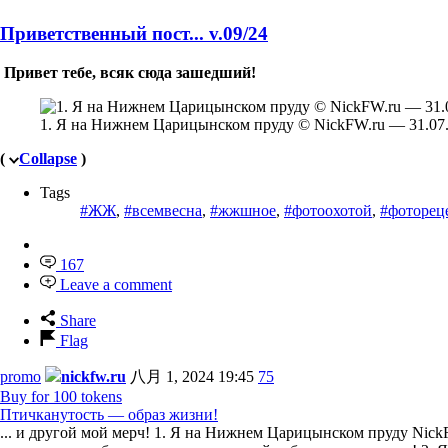
Приветственный пост... v.09/24
Привет тебе, всяк сюда зашедший!
1. Я на Нижнем Царицынском пруду © NickFW.ru — 31.07.
(
Collapse
)
Tags
#ЖЖ
,
#всемвесна
,
#жжшное
,
#фотоохотой
,
#фоторец
167
Leave a comment
Share
Flag
promo
nickfw.ru
八月 1, 2024 19:45
75
Buy for 100 tokens
Птичканутость — образ жизни!
... и другой мой мерч! 1. Я на Нижнем Царицынском пруду NickF