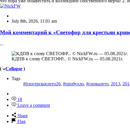
что пора уже обзавестить и коллекцией собственного мерча! 2.
July 8th, 2026
,
11:01 am
Мой комментарий к «Светофор для крестьян кри
...
КДПВ к слову СВЕТОФР... © NickFW.ru — 05.08.2021г.
(
Collapse
)
Tags
#блогерскоелето26
,
#пробухло
,
#сновалето
,
2013
,
201
18
Leave a comment
Share
Flag