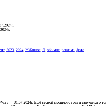
2024г.
епт
,
2023
,
2024
,
ЖЖшное
,
Я
,
обо мне
,
реклама
,
фото
W.ru — 31.07.2024г. Ещё весной прошлого года я задумался о то