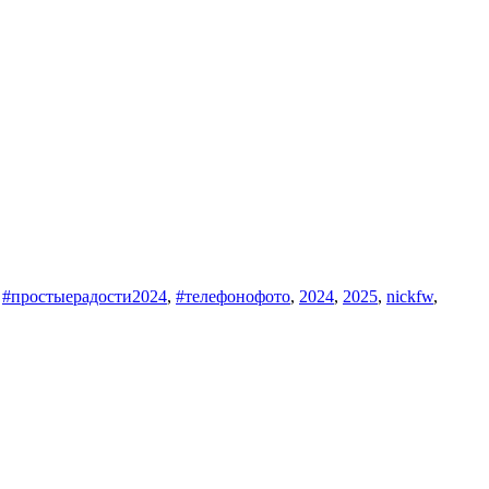
,
#простыерадости2024
,
#телефонофото
,
2024
,
2025
,
nickfw
,