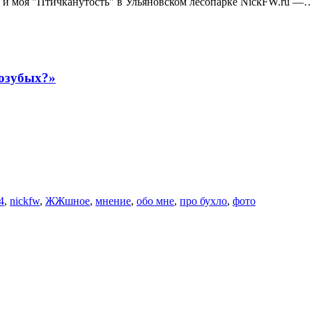
 Я и моя "Птичканутость" в Ульяновском лесопарке NickFW.ru —
возубых?»
4
,
nickfw
,
ЖЖшное
,
мнение
,
обо мне
,
про бухло
,
фото