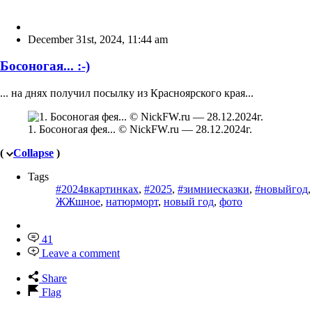
December 31st, 2024
,
11:44 am
Босоногая... :-)
... на днях получил посылку из Красноярского края...
1. Босоногая фея... © NickFW.ru — 28.12.2024г.
(
Collapse
)
Tags
#2024вкартинках
,
#2025
,
#зимниесказки
,
#новыйгод
ЖЖшное
,
натюрморт
,
новый год
,
фото
41
Leave a comment
Share
Flag