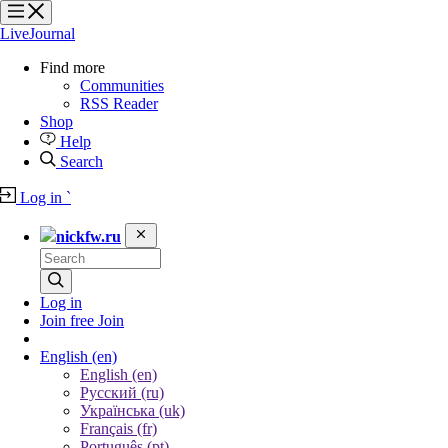
?
?
?
?
LiveJournal
Find more
Communities
RSS Reader
Shop
Help
Search
Log in
`
nickfw.ru
Log in
Join free
Join
English
(en)
English (en)
Русский (ru)
Українська (uk)
Français (fr)
Português (pt)