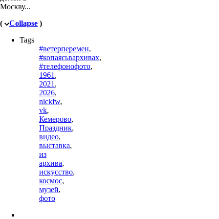
Москву...
(
Collapse
)
Tags
#ветерперемен
,
#копаясьвархивах
,
#телефонофото
,
1961
,
2021
,
2026
,
nickfw
,
vk
,
Кемерово
,
Праздник
,
видео
,
выставка
,
из
архива
,
искусство
,
космос
,
музей
,
фото