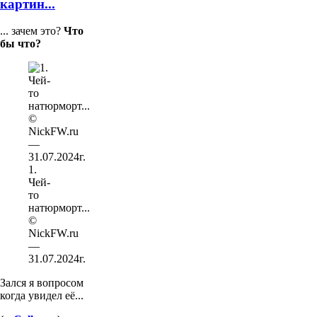
картин...
... зачем это?
Что
бы что?
1.
Чей-
то
натюрморт...
©
NickFW.ru
—
31.07.2024г.
Зался я вопросом
когда увидел её...