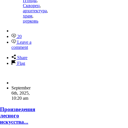
Птицы
,
Скворец
,
архитектура
,
храм
,
церковь
20
Leave a
comment
Share
Flag
September
6th, 2025
,
10:20 am
Произведения
лесного
искусства...