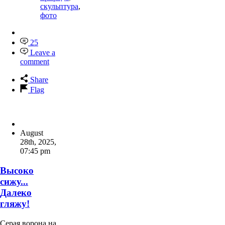
скульптура
,
фото
25
Leave a
comment
Share
Flag
August
28th, 2025
,
07:45 pm
Высоко
сижу...
Далеко
гляжу!
Серая ворона на