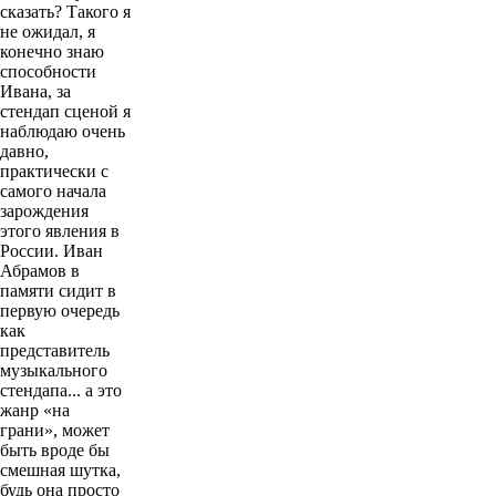
сказать? Такого я
не ожидал, я
конечно знаю
способности
Ивана, за
стендап сценой я
наблюдаю очень
давно,
практически с
самого начала
зарождения
этого явления в
России. Иван
Абрамов в
памяти сидит в
первую очередь
как
представитель
музыкального
стендапа... а это
жанр «на
грани», может
быть вроде бы
смешная шутка,
будь она просто