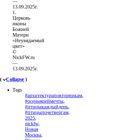
1.
Церковь
иконы
Божией
Матери
«Неувядаемый
цвет»
©
NickFW.ru
—
13.09.2025г.
(
Collapse
)
Tags
#архитектураповторникам
,
#осеньмоеймечты
,
#птицыкаждыйдень
,
#птицыпочетвергам
,
2025
,
nickfw
,
Новая
Москва
,