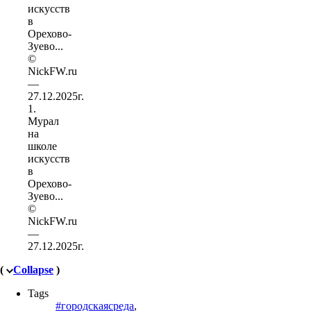
1.
Мурал
на
школе
искусств
в
Орехово-
Зуево...
©
NickFW.ru
—
27.12.2025г.
(
Collapse
)
Tags
#городскаясреда
,