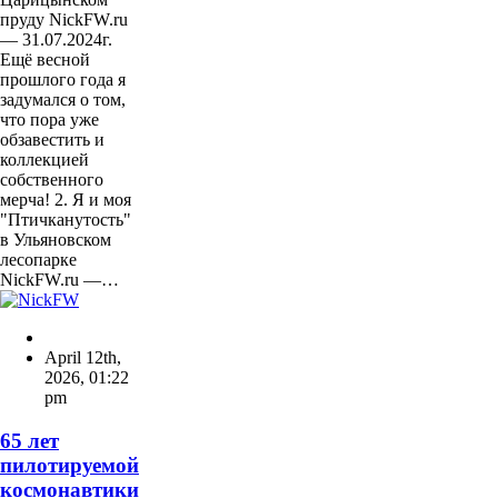
пруду NickFW.ru
— 31.07.2024г.
Ещё весной
прошлого года я
задумался о том,
что пора уже
обзавестить и
коллекцией
собственного
мерча! 2. Я и моя
"Птичканутость"
в Ульяновском
лесопарке
NickFW.ru —…
April 12th,
2026
,
01:22
pm
65 лет
пилотируемой
космонавтики