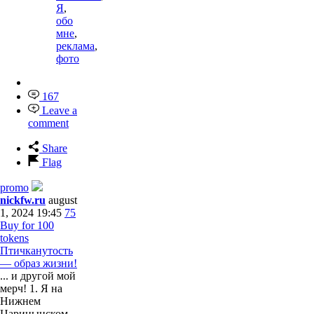
Я
,
обо
мне
,
реклама
,
фото
167
Leave a
comment
Share
Flag
promo
nickfw.ru
august
1, 2024 19:45
75
Buy for 100
tokens
Птичканутость
— образ жизни!
... и другой мой
мерч! 1. Я на
Нижнем
Царицынском