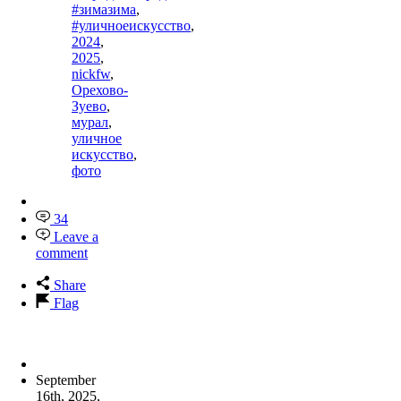
#зимазима
,
#уличноеискусство
,
2024
,
2025
,
nickfw
,
Орехово-
Зуево
,
мурал
,
уличное
искусство
,
фото
34
Leave a
comment
Share
Flag
September
16th, 2025
,