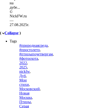
на
дубе...
©
NickFW.ru
—
27.08.2025г.
(
Collapse
)
Tags
#природнаясреда
,
#простолето
,
#птицыпочетвергам
,
#фотоохота
,
2022
,
2025
,
nickfw
,
Дуб
,
Мои
стихи
,
Московский
,
Новая
Москва
,
Птицы
,
Серая