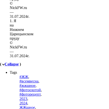
1. Я
на
Нижнем
Царицынском
пруду
©
NickFW.ru
—
31.07.2024г.
(
Collapse
)
Tags
#ЖЖ
,
#всемвесна
,
#жжшное
,
#фотоохотой
,
#фоторецепт
,
2023
,
2024
,
ЖЖшное
,