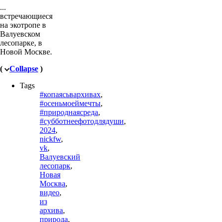
...
встречающиеся
на экотропе в
Валуевском
лесопарке, в
Новой Москве.
(
Collapse
)
Tags
#копаясьвархивах
,
#осеньмоеймечты
,
#природнаясреда
,
#субботнеефотодлядуши
,
2024
,
nickfw
,
vk
,
Валуевский
лесопарк
,
Новая
Москва
,
видео
,
из
архива
,
природа
,