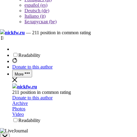
español (es)
Deutsch (de)
Italiano (it)
Беларуская (be)
nickfw.ru
—
211 position in common rating
Readability
Donate to this author
More
nickfw.ru
211 position in common rating
Donate to this author
Archive
Photos
Video
Readability