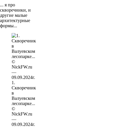
... я про
скворечники, и
другие малые
архитектурные
формы...
1.
Скворечник
в
Валуевском
лесопарке...
©
NickFW.ru
—
09.09.2024г.