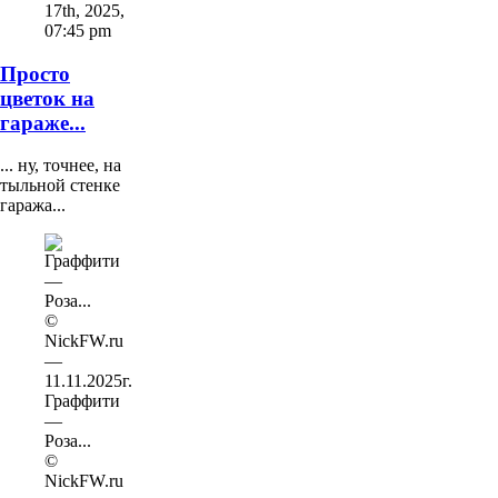
17th, 2025
,
07:45 pm
Просто
цветок на
гараже...
... ну, точнее, на
тыльной стенке
гаража...
Граффити
—
Роза...
©
NickFW.ru