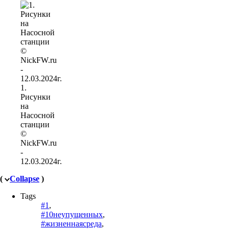
1.
Рисунки
на
Насосной
станции
©
NickFW.ru
-
12.03.2024г.
(
Collapse
)
Tags
#1
,
#10неупущенных
,
#жизненнаясреда
,