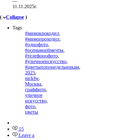
—
11.11.2025г.
(
Collapse
)
Tags
#мимокрокодил
,
#мимопроходил
,
#однофото
,
#осеньмоеймечты
,
#телефонофото
,
#уличноеискусство
,
#цветыпопонедельникам
,
2025
,
nickfw
,
Москва
,
граффити
,
уличное
искусство
,
фото
,
цветы
15
Leave a