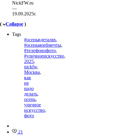
NickFW.ru
—
19.09.2025г.
(
Collapse
)
Tags
#осеньвдеталях
,
#осеньмоеймечты
,
#телефонофото
,
#уличноеискусство
,
2025
,
nickfw
,
Москва
,
как
не
надо
делать
,
осень
,
уличное
искусство
,
фото
21