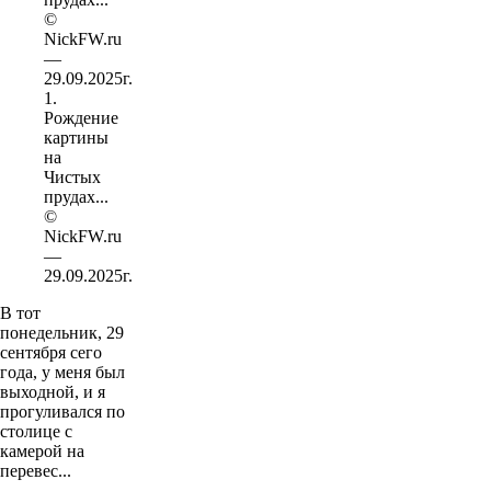
1.
Рождение
картины
на
Чистых
прудах...
©
NickFW.ru
—
29.09.2025г.
В тот
понедельник, 29
сентября сего
года, у меня был
выходной, и я
прогуливался по
столице с
камерой на
перевес...