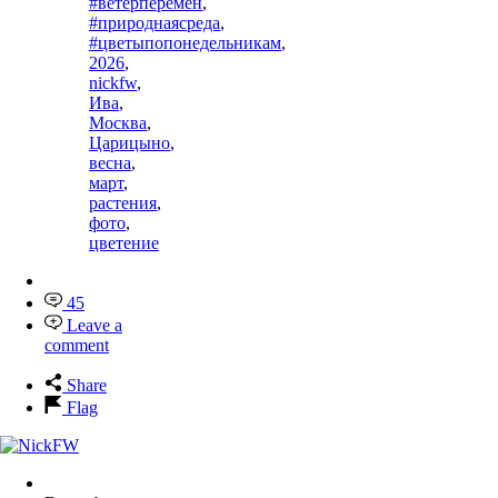
#ветерперемен
,
#природнаясреда
,
#цветыпопонедельникам
,
2026
,
nickfw
,
Ива
,
Москва
,
Царицыно
,
весна
,
март
,
растения
,
фото
,
цветение
45
Leave a
comment
Share
Flag