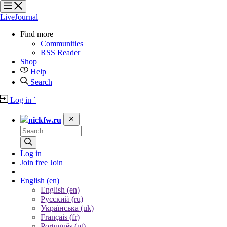
?
?
?
?
LiveJournal
Find more
Communities
RSS Reader
Shop
Help
Search
Log in
`
nickfw.ru
Log in
Join free
Join
English
(en)
English (en)
Русский (ru)
Українська (uk)
Français (fr)
Português (pt)