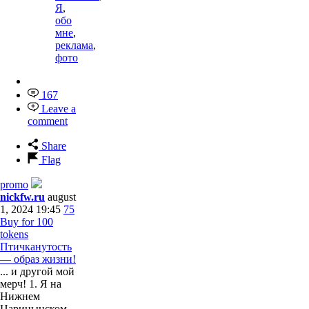
Я
,
обо
мне
,
реклама
,
фото
167
Leave a
comment
Share
Flag
promo
nickfw.ru
august
1, 2024 19:45
75
Buy for 100
tokens
Птичканутость
— образ жизни!
... и другой мой
мерч! 1. Я на
Нижнем
Царицынском