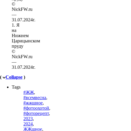
1. Я
на
Нижнем
Царицынском
пруду
©
NickFW.ru
—
31.07.2024г.
(
Collapse
)
Tags
#ЖЖ
,
#всемвесна
,
#жжшное
,
#фотоохотой
,
#фоторецепт
,
2023
,
2024
,
ЖЖшное
,