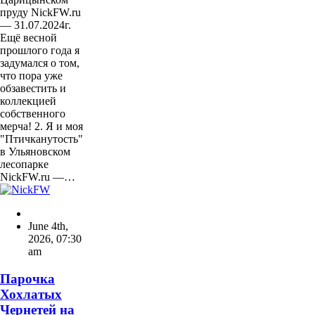
пруду NickFW.ru
— 31.07.2024г.
Ещё весной
прошлого года я
задумался о том,
что пора уже
обзавестить и
коллекцией
собственного
мерча! 2. Я и моя
"Птичканутость"
в Ульяновском
лесопарке
NickFW.ru —…
June 4th,
2026
,
07:30
am
Парочка
Хохлатых
Чернетей на