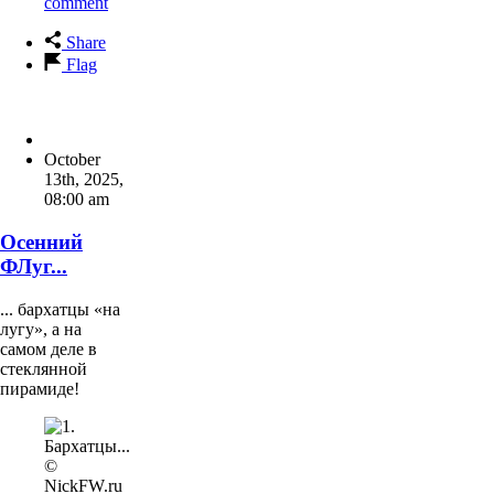
comment
Share
Flag
October
13th, 2025
,
08:00 am
Осенний
ФЛуг...
... бархатцы «на
лугу», а на
самом деле в
стеклянной
пирамиде!