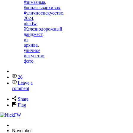
#зимазима
,
#копаясьвархивах
,
#уличноеискусство
,
2024
,
nickfw
,
Железнодорожный
,
дайджест
,
из
архива
,
уличное
искусство
,
фото
26
Leave a
comment
Share
Flag
November