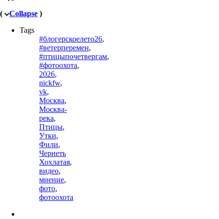
(
Collapse
)
Tags
#блогерскоелето26
,
#ветерперемен
,
#птицыпочетвергам
,
#фотоохота
,
2026
,
nickfw
,
vk
,
Москва
,
Москва-
река
,
Птицы
,
Утки
,
Фили
,
Чернеть
Хохлатая
,
видео
,
мнение
,
фото
,
фотоохота