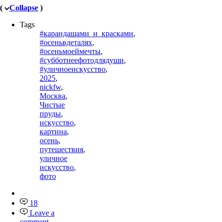
(
Collapse
)
Tags
#карандашами_и_красками
,
#осеньвдеталях
,
#осеньмоеймечты
,
#субботнеефотодлядуши
,
#уличноеискусство
,
2025
,
nickfw
,
Москва
,
Чистые
пруды
,
искусство
,
картина
,
осень
,
путешествия
,
уличное
искусство
,
фото
18
Leave a
comment