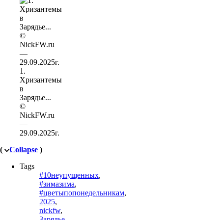
1.
Хризантемы
в
Зарядье...
©
NickFW.ru
—
29.09.2025г.
(
Collapse
)
Tags
#10неупущенных
,
#зимазима
,
#цветыпопонедельникам
,
2025
,
nickfw
,
Зарядье
,