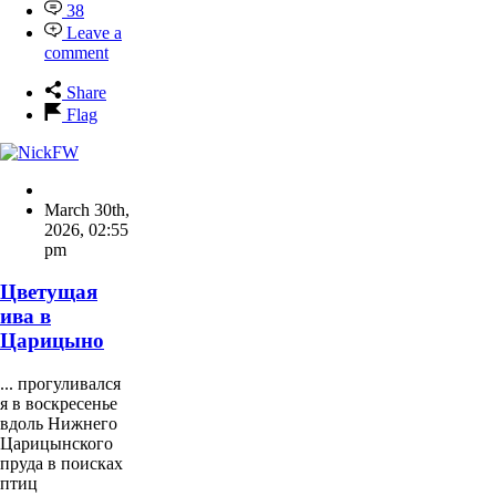
38
Leave a
comment
Share
Flag
March 30th,
2026
,
02:55
pm
Цветущая
ива в
Царицыно
... прогуливался
я в воскресенье
вдоль Нижнего
Царицынского
пруда в поисках
птиц