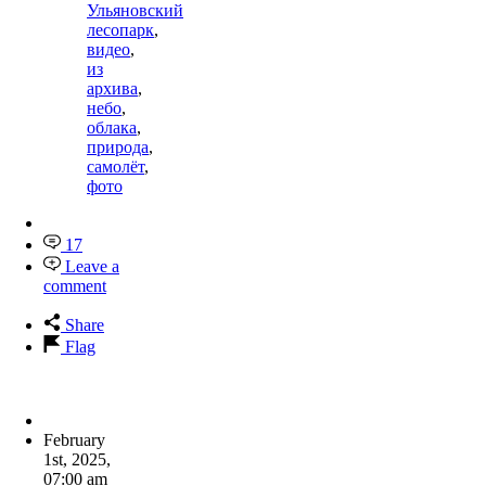
Ульяновский
лесопарк
,
видео
,
из
архива
,
небо
,
облака
,
природа
,
самолёт
,
фото
17
Leave a
comment
Share
Flag
February
1st, 2025
,
07:00 am