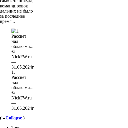
самолёте никуда,
командировок
дальних не было
за последнее
время...
1.
Рассвет
над
облаками...
©
NickFW.ru
—
31.05.2024г.
(
Collapse
)
Tags