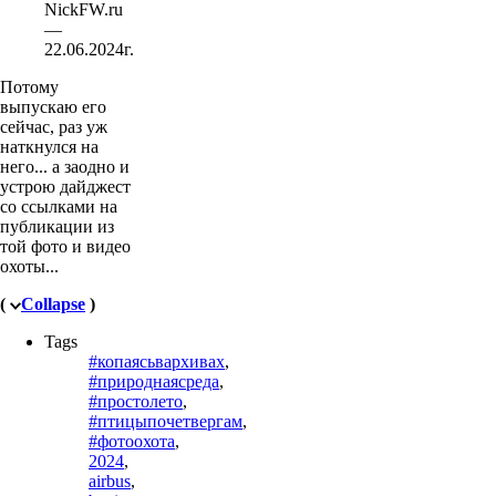
NickFW.ru
—
22.06.2024г.
Потому
выпускаю его
сейчас, раз уж
наткнулся на
него... а заодно и
устрою дайджест
со ссылками на
публикации из
той фото и видео
охоты...
(
Collapse
)
Tags
#копаясьвархивах
,
#природнаясреда
,
#простолето
,
#птицыпочетвергам
,
#фотоохота
,
2024
,
airbus
,