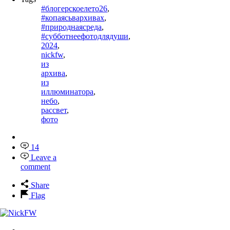
#блогерскоелето26
,
#копаясьвархивах
,
#природнаясреда
,
#субботнеефотодлядуши
,
2024
,
nickfw
,
из
архива
,
из
иллюминатора
,
небо
,
рассвет
,
фото
14
Leave a
comment
Share
Flag