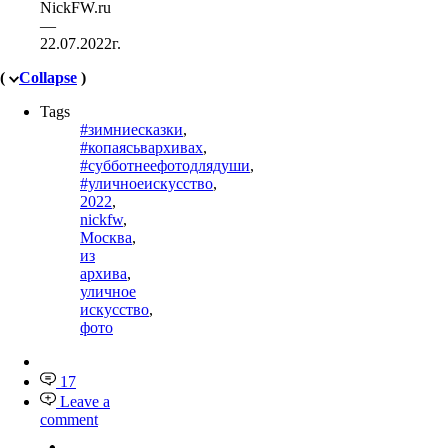
NickFW.ru
—
22.07.2022г.
(
Collapse
)
Tags
#зимниесказки
,
#копаясьвархивах
,
#субботнеефотодлядуши
,
#уличноеискусство
,
2022
,
nickfw
,
Москва
,
из
архива
,
уличное
искусство
,
фото
17
Leave a
comment