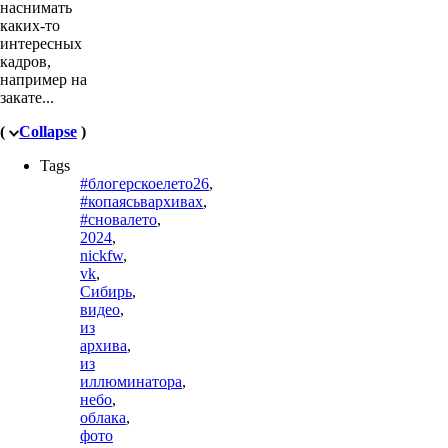
наснимать
каких-то
интересных
кадров,
например на
закате...
(
Collapse
)
Tags
#блогерскоелето26
,
#копаясьвархивах
,
#сновалето
,
2024
,
nickfw
,
vk
,
Сибирь
,
видео
,
из
архива
,
из
иллюминатора
,
небо
,
облака
,
фото