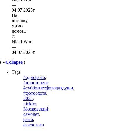
На
посадку,
мимо
домов...
©
NickFW.ru
—
04.07.2025г.
(
Collapse
)
Tags
#однофото
,
#простолето
,
#субботнеефотодлядуши
,
#фотоохота
,
2025
,
nickfw
,
Московский
,
самолёт
,
фото
,
фотоохота