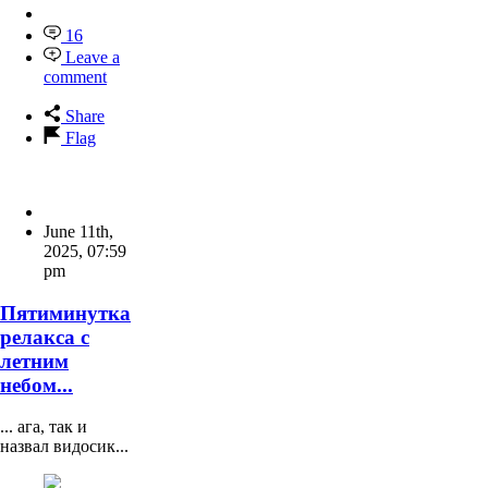
16
Leave a
comment
Share
Flag
June 11th,
2025
,
07:59
pm
Пятиминутка
релакса с
летним
небом...
... ага, так и
назвал видосик...