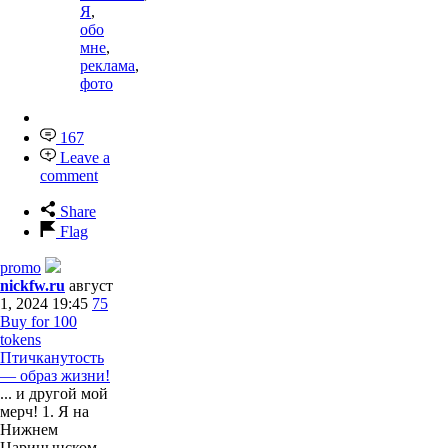
Я
,
обо
мне
,
реклама
,
фото
167
Leave a
comment
Share
Flag
promo
nickfw.ru
август
1, 2024 19:45
75
Buy for 100
tokens
Птичканутость
— образ жизни!
... и другой мой
мерч! 1. Я на
Нижнем
Царицынском