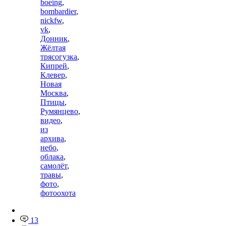
boeing
,
bombardier
,
nickfw
,
vk
,
Донник
,
Жёлтая
трясогузка
,
Кипрей
,
Клевер
,
Новая
Москва
,
Птицы
,
Румянцево
,
видео
,
из
архива
,
небо
,
облака
,
самолёт
,
травы
,
фото
,
фотоохота
13