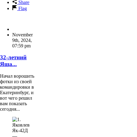
Share
Flag
November
9th, 2024
,
07:59 pm
32-летний
Яша...
Начал ворошить
фотки из своей
командировки в
Екатеринбург, и
вот чего решил
вам показать
сегодня...