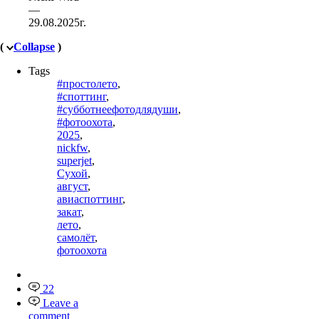
—
29.08.2025г.
(
Collapse
)
Tags
#простолето
,
#споттинг
,
#субботнеефотодлядуши
,
#фотоохота
,
2025
,
nickfw
,
superjet
,
Сухой
,
август
,
авиаспоттинг
,
закат
,
лето
,
самолёт
,
фотоохота
22
Leave a
comment