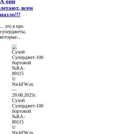
А они
летают, всем
назло!!!
... это я про
суперджеты,
которые...
Сухой
Суперджет-100
бортовой
№RA-
89115
©
NickFW.ru