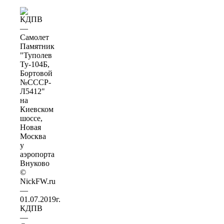
КДПВ
—