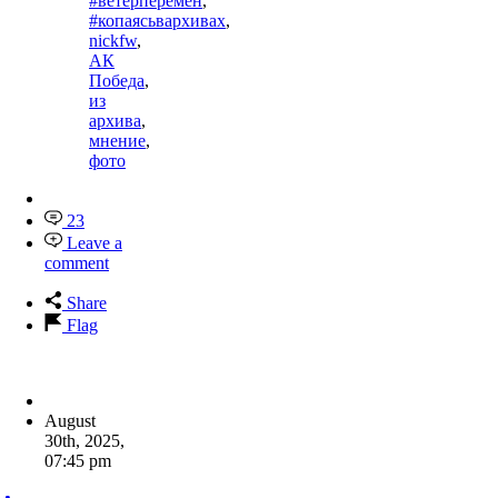
#ветерперемен
,
#копаясьвархивах
,
nickfw
,
АК
Победа
,
из
архива
,
мнение
,
фото
23
Leave a
comment
Share
Flag
August
30th, 2025
,
07:45 pm