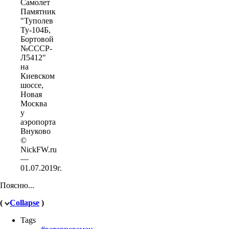
Самолет
Памятник
"Туполев
Ту-104Б,
Бортовой
№СССР-
Л5412"
на
Киевском
шоссе,
Новая
Москва
у
аэропорта
Внуково
©
NickFW.ru
—
01.07.2019г.
Поясню...
(
Collapse
)
Tags