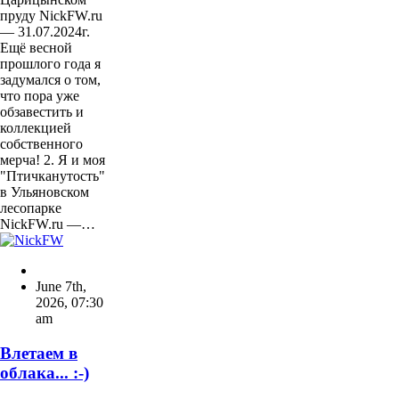
пруду NickFW.ru
— 31.07.2024г.
Ещё весной
прошлого года я
задумался о том,
что пора уже
обзавестить и
коллекцией
собственного
мерча! 2. Я и моя
"Птичканутость"
в Ульяновском
лесопарке
NickFW.ru —…
June 7th,
2026
,
07:30
am
Влетаем в
облака... :-)