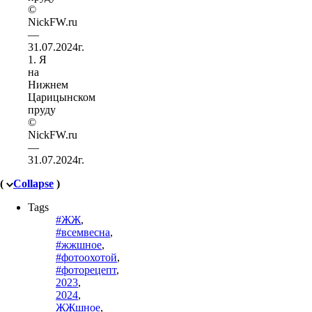
1. Я
на
Нижнем
Царицынском
пруду
©
NickFW.ru
—
31.07.2024г.
(
Collapse
)
Tags
#ЖЖ
,
#всемвесна
,
#жжшное
,
#фотоохотой
,
#фоторецепт
,
2023
,
2024
,
ЖЖшное
,