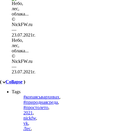
Небо,
лес,
облака...
©
NickFW.ru
—
23.07.2021г.
(
Collapse
)
Tags
#копаясьвархивах
,
#природнаясреда
,
#простолето
,
2021
,
nickfw
,
vk
,
Лес
,