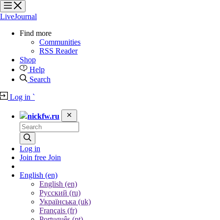
?
?
?
?
LiveJournal
Find more
Communities
RSS Reader
Shop
Help
Search
Log in
`
nickfw.ru
Log in
Join free
Join
English
(en)
English (en)
Русский (ru)
Українська (uk)
Français (fr)
Português (pt)