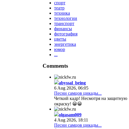
спорт
театр
техника
технологии
транспорт
финансы
фотография
цветы
энергетика
юмор
...
Comments
abyssal_being
6 Aug 2026, 06:05
Песни самцов цикады...
Четкий кадр! Несмотря на защитную
окраску! 😀😀
olgasam009
4 Aug 2026, 18:11
Песни самцов цикады...