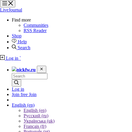
?
?
?
?
LiveJournal
Find more
Communities
RSS Reader
Shop
Help
Search
Log in
`
nickfw.ru
Log in
Join free
Join
English
(en)
English (en)
Русский (ru)
Українська (uk)
Français (fr)
Português (pt)