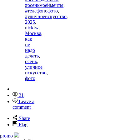
#осеньмоеймечты
,
#телефонофото
,
#уличноеискусство
,
2025
,
nickfw
,
Москва
,
как
не
надо
делать
,
осень
,
уличное
искусство
,
фото
21
Leave a
comment
Share
Flag
promo