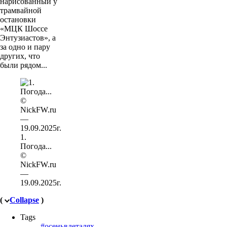
нарисованный у
трамвайной
остановки
«МЦК Шоссе
Энтузиастов», а
за одно и пару
других, что
были рядом...
1.
Погода...
©
NickFW.ru
—
19.09.2025г.
(
Collapse
)
Tags
#осеньвдеталях
,