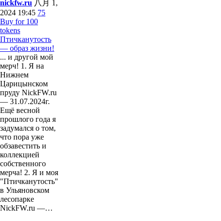
nickfw.ru
八月 1,
2024 19:45
75
Buy for 100
tokens
Птичканутость
— образ жизни!
... и другой мой
мерч! 1. Я на
Нижнем
Царицынском
пруду NickFW.ru
— 31.07.2024г.
Ещё весной
прошлого года я
задумался о том,
что пора уже
обзавестить и
коллекцией
собственного
мерча! 2. Я и моя
"Птичканутость"
в Ульяновском
лесопарке
NickFW.ru —…