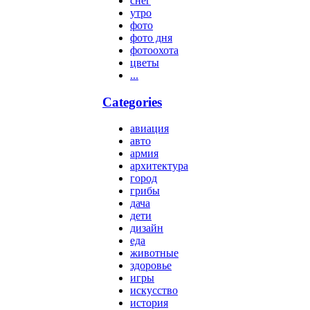
снег
утро
фото
фото дня
фотоохота
цветы
...
Categories
авиация
авто
армия
архитектура
город
грибы
дача
дети
дизайн
еда
животные
здоровье
игры
искусство
история