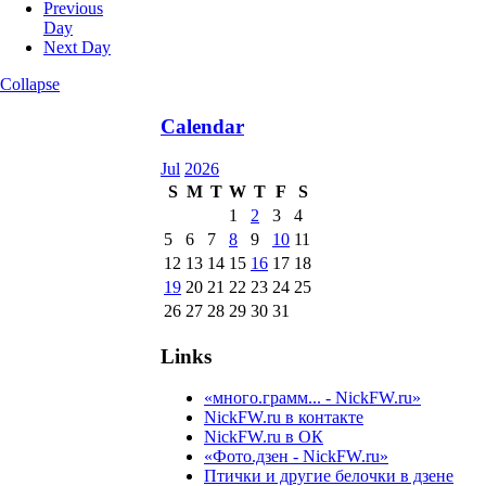
Previous
Day
Next Day
Collapse
Calendar
Jul
2026
S
M
T
W
T
F
S
1
2
3
4
5
6
7
8
9
10
11
12
13
14
15
16
17
18
19
20
21
22
23
24
25
26
27
28
29
30
31
Links
«много.грамм... - NickFW.ru»
NickFW.ru в контакте
NickFW.ru в ОК
«Фото.дзен - NickFW.ru»
Птички и другие белочки в дзене