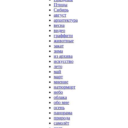
Птицы
Сибирь
август
архитектура
весна
видео
граффити
животные
закат
зима
из архива
искусство
лето
май
март
мнение
натюрморт
небо
облака
обо мне
осень
панорама
природа
самолёт