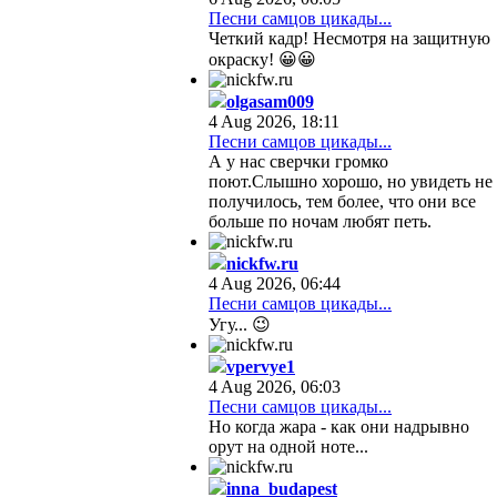
Песни самцов цикады...
Четкий кадр! Несмотря на защитную
окраску! 😀😀
olgasam009
4 Aug 2026, 18:11
Песни самцов цикады...
А у нас сверчки громко
поют.Слышно хорошо, но увидеть не
получилось, тем более, что они все
больше по ночам любят петь.
nickfw.ru
4 Aug 2026, 06:44
Песни самцов цикады...
Угу... 😉
vpervye1
4 Aug 2026, 06:03
Песни самцов цикады...
Но когда жара - как они надрывно
орут на одной ноте...
inna_budapest