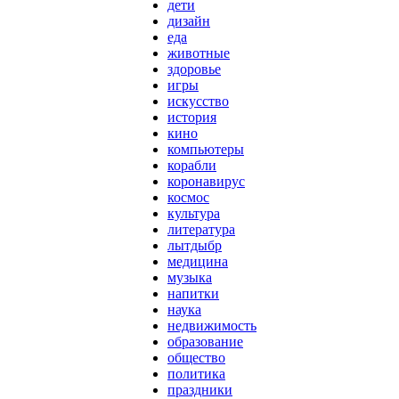
дети
дизайн
еда
животные
здоровье
игры
искусство
история
кино
компьютеры
корабли
коронавирус
космос
культура
литература
лытдыбр
медицина
музыка
напитки
наука
недвижимость
образование
общество
политика
праздники