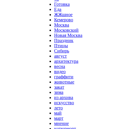
Готовка
Еда
ЖЖшное
Кемерово
Москва
Московский
Новая Москва
Праздник
Птицы
Сибирь
август
архитектура
весна
видео
граффити
животные
закат
зима
из архива
искусство
лето
май
март
мнение
натюрморт