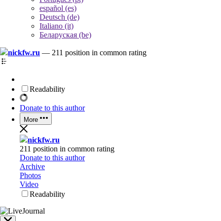
español (es)
Deutsch (de)
Italiano (it)
Беларуская (be)
nickfw.ru
—
211 position in common rating
Readability
Donate to this author
More
nickfw.ru
211 position in common rating
Donate to this author
Archive
Photos
Video
Readability