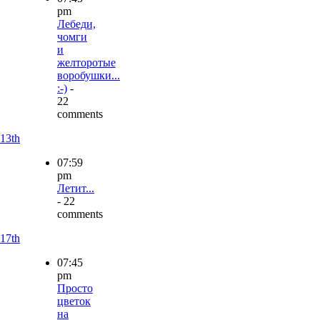
pm
Лебеди,
чомги
и
желторотые
воробушки...
:-)
-
22
comments
13th
07:59
pm
Летит...
- 22
comments
17th
07:45
pm
Просто
цветок
на