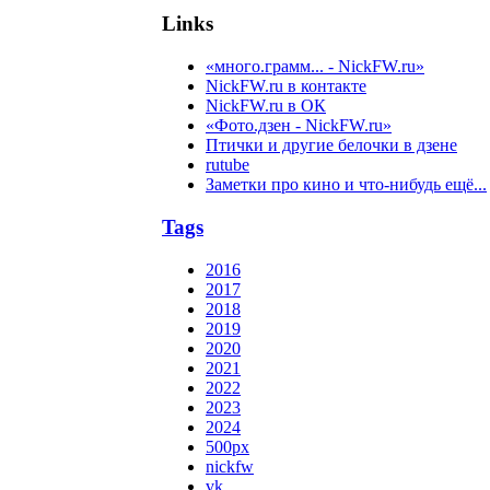
Links
«много.грамм... - NickFW.ru»
NickFW.ru в контакте
NickFW.ru в ОК
«Фото.дзен - NickFW.ru»
Птички и другие белочки в дзене
rutube
Заметки про кино и что-нибудь ещё...
Tags
2016
2017
2018
2019
2020
2021
2022
2023
2024
500px
nickfw
vk