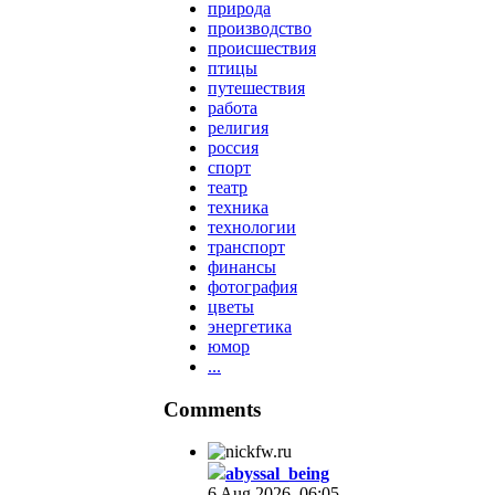
природа
производство
происшествия
птицы
путешествия
работа
религия
россия
спорт
театр
техника
технологии
транспорт
финансы
фотография
цветы
энергетика
юмор
...
Comments
abyssal_being
6 Aug 2026, 06:05