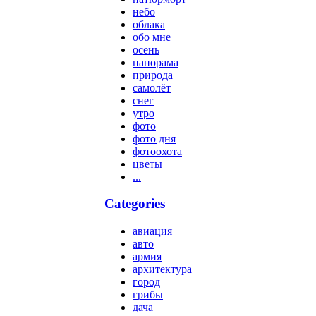
небо
облака
обо мне
осень
панорама
природа
самолёт
снег
утро
фото
фото дня
фотоохота
цветы
...
Categories
авиация
авто
армия
архитектура
город
грибы
дача