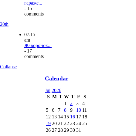
гараже...
- 15
comments
20th
07:15
am
Жаворонок...
- 17
comments
Collapse
Calendar
Jul
2026
S
M
T
W
T
F
S
1
2
3
4
5
6
7
8
9
10
11
12
13
14
15
16
17
18
19
20
21
22
23
24
25
26
27
28
29
30
31