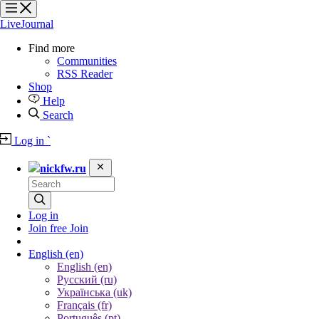
?
?
?
?
LiveJournal
Find more
Communities
RSS Reader
Shop
Help
Search
Log in
`
nickfw.ru
Log in
Join free
Join
English
(en)
English (en)
Русский (ru)
Українська (uk)
Français (fr)
Português (pt)