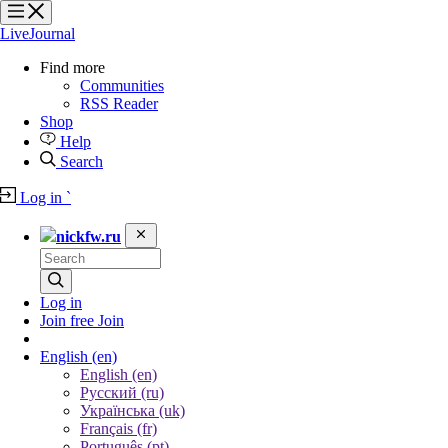
?
?
?
?
LiveJournal
Find more
Communities
RSS Reader
Shop
Help
Search
Log in
`
nickfw.ru
Log in
Join free
Join
English
(en)
English (en)
Русский (ru)
Українська (uk)
Français (fr)
Português (pt)