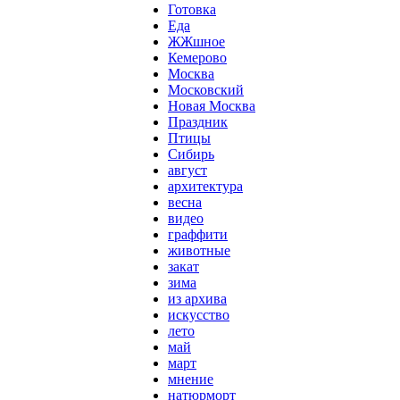
Готовка
Еда
ЖЖшное
Кемерово
Москва
Московский
Новая Москва
Праздник
Птицы
Сибирь
август
архитектура
весна
видео
граффити
животные
закат
зима
из архива
искусство
лето
май
март
мнение
натюрморт