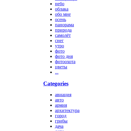
небо
облака
обо мне
осень
панорама
природа
самолёт
снег
утро
фото
фото дня
фотоохота
цветы
...
Categories
авиация
авто
армия
архитектура
город
грибы
дача