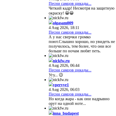
Песни самцов цикады...
Четкий кадр! Несмотря на защитную
окраску! 😀😀
olgasam009
4 Aug 2026, 18:11
Песни самцов цикады...
А у нас сверчки громко
поют.Слышно хорошо, но увидеть не
получилось, тем более, что они все
больше по ночам любят петь.
nickfw.ru
4 Aug 2026, 06:44
Песни самцов цикады...
Угу... 😉
vpervye1
4 Aug 2026, 06:03
Песни самцов цикады...
Но когда жара - как они надрывно
орут на одной ноте...
inna_budapest