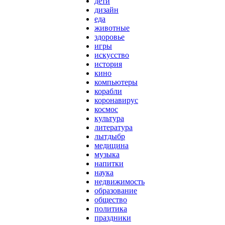
дети
дизайн
еда
животные
здоровье
игры
искусство
история
кино
компьютеры
корабли
коронавирус
космос
культура
литература
лытдыбр
медицина
музыка
напитки
наука
недвижимость
образование
общество
политика
праздники