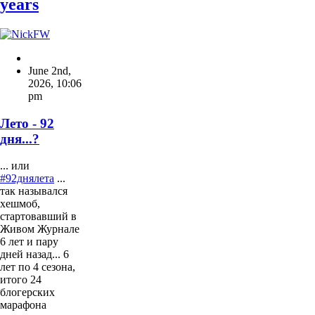
years
June 2nd,
2026
,
10:06
pm
Лето - 92
дня...?
... или
#92днялета
...
так назывался
хешмоб,
стартовавший в
Живом Журнале
6 лет и пару
дней назад... 6
лет по 4 сезона,
итого 24
блогерских
марафона