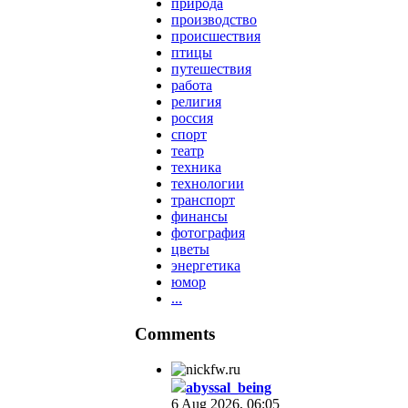
природа
производство
происшествия
птицы
путешествия
работа
религия
россия
спорт
театр
техника
технологии
транспорт
финансы
фотография
цветы
энергетика
юмор
...
Comments
abyssal_being
6 Aug 2026, 06:05