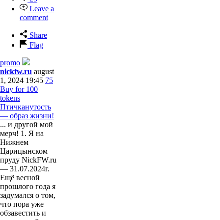
Leave a
comment
Share
Flag
promo
nickfw.ru
august
1, 2024 19:45
75
Buy for 100
tokens
Птичканутость
— образ жизни!
... и другой мой
мерч! 1. Я на
Нижнем
Царицынском
пруду NickFW.ru
— 31.07.2024г.
Ещё весной
прошлого года я
задумался о том,
что пора уже
обзавестить и