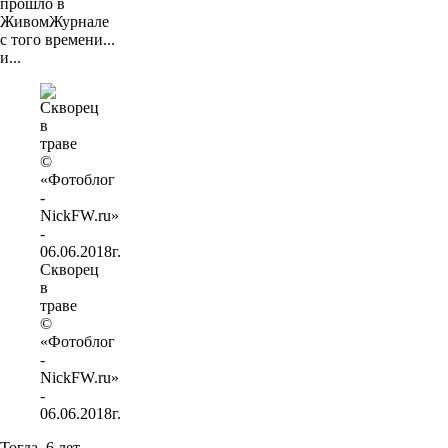
прошло в
ЖивомЖурнале
с того времени...
и...
Скворец
в
траве
©
«Фотоблог
-
NickFW.ru»
-
06.06.2018г.
Тогда, 6 лет