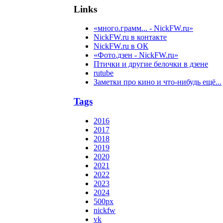
Links
«много.грамм... - NickFW.ru»
NickFW.ru в контакте
NickFW.ru в ОК
«Фото.дзен - NickFW.ru»
Птички и другие белочки в дзене
rutube
Заметки про кино и что-нибудь ещё...
Tags
2016
2017
2018
2019
2020
2021
2022
2023
2024
500px
nickfw
vk