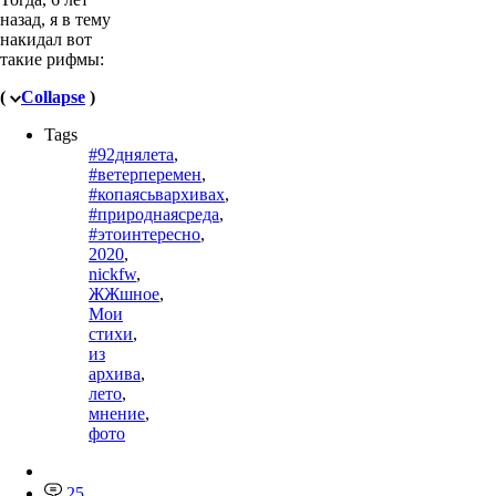
назад, я в тему
накидал вот
такие рифмы:
(
Collapse
)
Tags
#92днялета
,
#ветерперемен
,
#копаясьвархивах
,
#природнаясреда
,
#этоинтересно
,
2020
,
nickfw
,
ЖЖшное
,
Мои
стихи
,
из
архива
,
лето
,
мнение
,
фото
25