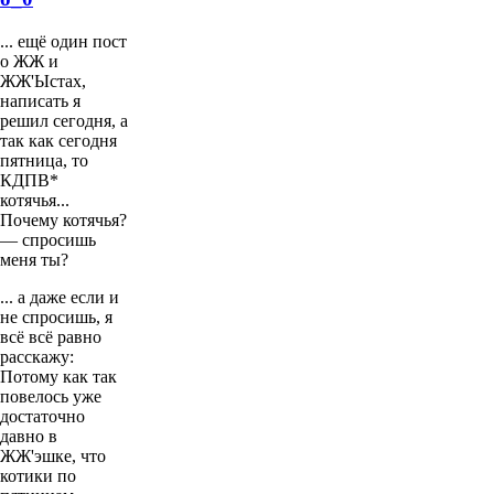
... ещё один пост
о ЖЖ и
ЖЖ'Ыстах,
написать я
решил сегодня, а
так как сегодня
пятница, то
КДПВ*
котячья...
Почему котячья?
— спросишь
меня ты?
... а даже если и
не спросишь, я
всё всё равно
расскажу:
Потому как так
повелось уже
достаточно
давно в
ЖЖ'эшке, что
котики по