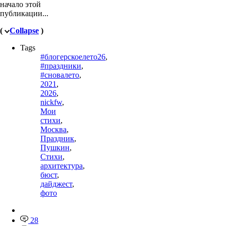
начало этой
публикации...
(
Collapse
)
Tags
#блогерскоелето26
,
#праздники
,
#сновалето
,
2021
,
2026
,
nickfw
,
Мои
стихи
,
Москва
,
Праздник
,
Пушкин
,
Стихи
,
архитектура
,
бюст
,
дайджест
,
фото
28