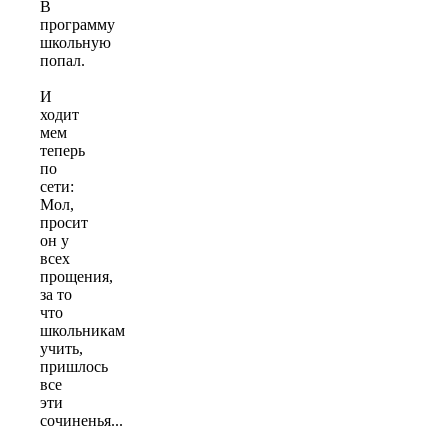
В
программу
школьную
попал.
И
ходит
мем
теперь
по
сети:
Мол,
просит
он у
всех
прощения,
за то
что
школьникам
учить,
пришлось
все
эти
сочиненья...