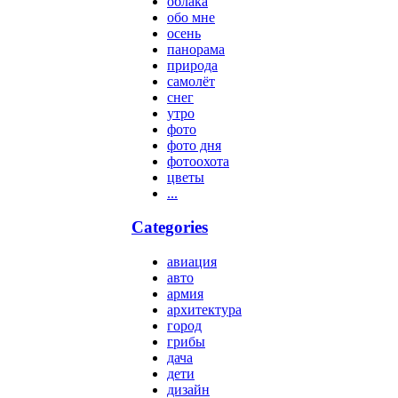
облака
обо мне
осень
панорама
природа
самолёт
снег
утро
фото
фото дня
фотоохота
цветы
...
Categories
авиация
авто
армия
архитектура
город
грибы
дача
дети
дизайн