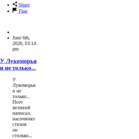
Share
Flag
June 6th,
2026
,
03:14
pm
У Лукоморья
и не только...
У
Лукоморья
и не
только...
Поэт
великий
написал,
насочинял
стихов
он
столько...