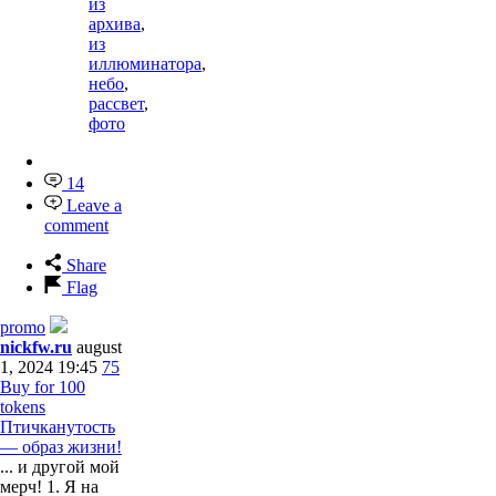
из
архива
,
из
иллюминатора
,
небо
,
рассвет
,
фото
14
Leave a
comment
Share
Flag
promo
nickfw.ru
august
1, 2024 19:45
75
Buy for 100
tokens
Птичканутость
— образ жизни!
... и другой мой
мерч! 1. Я на