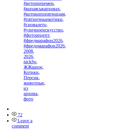
#ветерперемен
,
#копаясьвархивах
,
#котикипопятницам
,
#пятничныекотики
,
#сновалето
,
#уличноеискусство
,
#фоторецепт
,
#фредмарафон2026
,
#фредомарафон2026
,
2008
,
2026
,
nickfw
,
ЖЖшное
,
Котики
,
Персик
,
животные
,
из
архива
,
фото
72
Leave a
comment