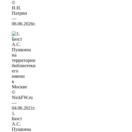
©
Н.Н.
Патрин
—
06.06.2026г.
1.
Бюст
А.С.
Пушкина