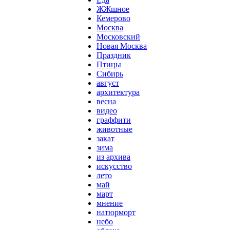
ЖЖшное
Кемерово
Москва
Московский
Новая Москва
Праздник
Птицы
Сибирь
август
архитектура
весна
видео
граффити
животные
закат
зима
из архива
искусство
лето
май
март
мнение
натюрморт
небо