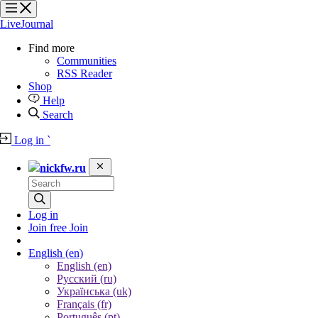
?
?
?
?
LiveJournal
Find more
Communities
RSS Reader
Shop
Help
Search
Log in
`
nickfw.ru
Log in
Join free
Join
English
(en)
English (en)
Русский (ru)
Українська (uk)
Français (fr)
Português (pt)