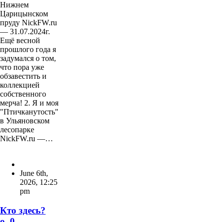
Нижнем
Царицынском
пруду NickFW.ru
— 31.07.2024г.
Ещё весной
прошлого года я
задумался о том,
что пора уже
обзавестить и
коллекцией
собственного
мерча! 2. Я и моя
"Птичканутость"
в Ульяновском
лесопарке
NickFW.ru —…
June 6th,
2026
,
12:25
pm
Кто здесь?
о_0