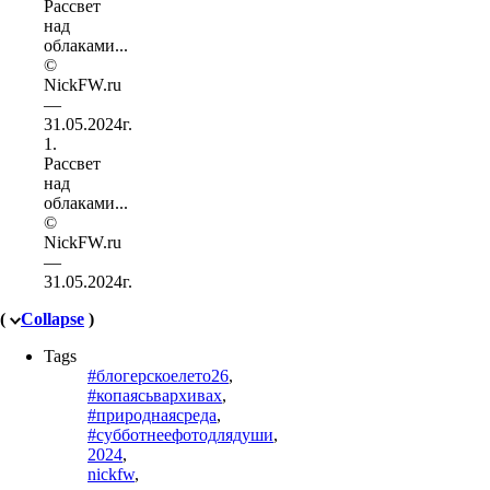
1.
Рассвет
над
облаками...
©
NickFW.ru
—
31.05.2024г.
(
Collapse
)
Tags
#блогерскоелето26
,
#копаясьвархивах
,
#природнаясреда
,
#субботнеефотодлядуши
,
2024
,
nickfw
,