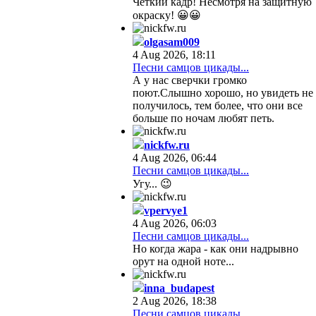
Четкий кадр! Несмотря на защитную
окраску! 😀😀
olgasam009
4 Aug 2026, 18:11
Песни самцов цикады...
А у нас сверчки громко
поют.Слышно хорошо, но увидеть не
получилось, тем более, что они все
больше по ночам любят петь.
nickfw.ru
4 Aug 2026, 06:44
Песни самцов цикады...
Угу... 😉
vpervye1
4 Aug 2026, 06:03
Песни самцов цикады...
Но когда жара - как они надрывно
орут на одной ноте...
inna_budapest
2 Aug 2026, 18:38
Песни самцов цикады...