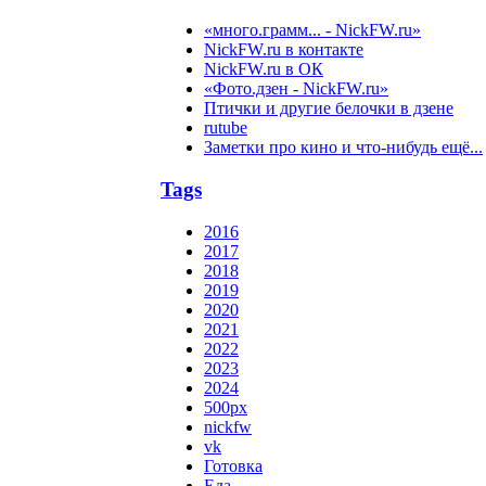
«много.грамм... - NickFW.ru»
NickFW.ru в контакте
NickFW.ru в ОК
«Фото.дзен - NickFW.ru»
Птички и другие белочки в дзене
rutube
Заметки про кино и что-нибудь ещё...
Tags
2016
2017
2018
2019
2020
2021
2022
2023
2024
500px
nickfw
vk
Готовка
Еда