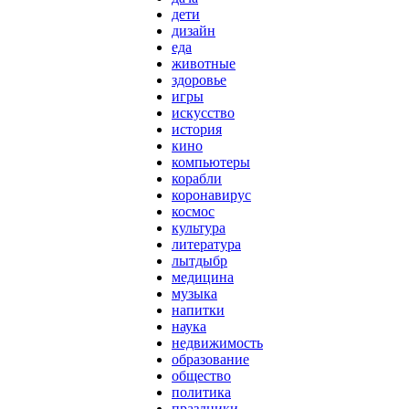
дети
дизайн
еда
животные
здоровье
игры
искусство
история
кино
компьютеры
корабли
коронавирус
космос
культура
литература
лытдыбр
медицина
музыка
напитки
наука
недвижимость
образование
общество
политика
праздники