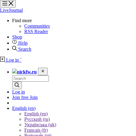
?
?
?
?
LiveJournal
Find more
Communities
RSS Reader
Shop
Help
Search
Log in
`
nickfw.ru
Log in
Join free
Join
English
(en)
English (en)
Русский (ru)
Українська (uk)
Français (fr)
Português (pt)