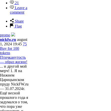
21
Leave a
comment
Share
Flag
promo
nickfw.ru
august
1, 2024 19:45
75
Buy for 100
tokens
Птичканутость
— образ жизни!
... и другой мой
мерч! 1. Я на
Нижнем
Царицынском
пруду NickFW.ru
— 31.07.2024г.
Ещё весной
прошлого года я
задумался о том,
что пора уже
обзавестить и