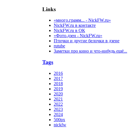
Links
«много.грамм... - NickFW.ru»
NickFW.ru в контакте
NickFW.ru в ОК
«Фото.дзен - NickFW.ru»
Птички и другие белочки в дзене
rutube
Заметки про кино и что-нибудь ещё...
Tags
2016
2017
2018
2019
2020
2021
2022
2023
2024
500px
nickfw