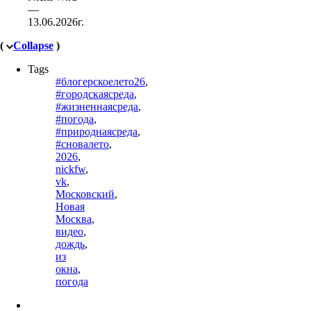
—
13.06.2026г.
(
Collapse
)
Tags
#блогерскоелето26
,
#городскаясреда
,
#жизненнаясреда
,
#погода
,
#природнаясреда
,
#сновалето
,
2026
,
nickfw
,
vk
,
Московский
,
Новая
Москва
,
видео
,
дождь
,
из
окна
,
погода