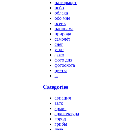
натюрморт
небо
облака
обо мне
осень
панорама
природа
самолёт
снег
утро
фото
фото дня
фотоохота
цветы
...
Categories
авиация
авто
армия
архитектура
город
грибы
дача