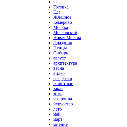
vk
Готовка
Еда
ЖЖшное
Кемерово
Москва
Московский
Новая Москва
Праздник
Птицы
Сибирь
август
архитектура
весна
видео
граффити
животные
закат
зима
из архива
искусство
лето
май
март
мнение