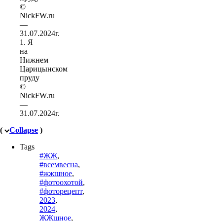
1. Я
на
Нижнем
Царицынском
пруду
©
NickFW.ru
—
31.07.2024г.
(
Collapse
)
Tags
#ЖЖ
,
#всемвесна
,
#жжшное
,
#фотоохотой
,
#фоторецепт
,
2023
,
2024
,
ЖЖшное
,