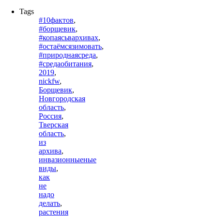
Tags
#10фактов
,
#борщевик
,
#копаясьвархивах
,
#остаёмсязимовать
,
#природнаясреда
,
#средаобитания
,
2019
,
nickfw
,
Борщевик
,
Новгородская
область
,
Россия
,
Тверская
область
,
из
архива
,
инвазионныеные
виды
,
как
не
надо
делать
,
растения