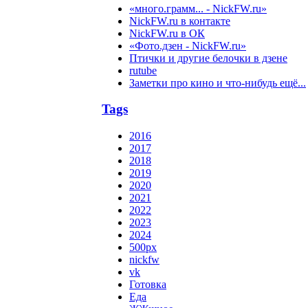
«много.грамм... - NickFW.ru»
NickFW.ru в контакте
NickFW.ru в ОК
«Фото.дзен - NickFW.ru»
Птички и другие белочки в дзене
rutube
Заметки про кино и что-нибудь ещё...
Tags
2016
2017
2018
2019
2020
2021
2022
2023
2024
500px
nickfw
vk
Готовка
Еда