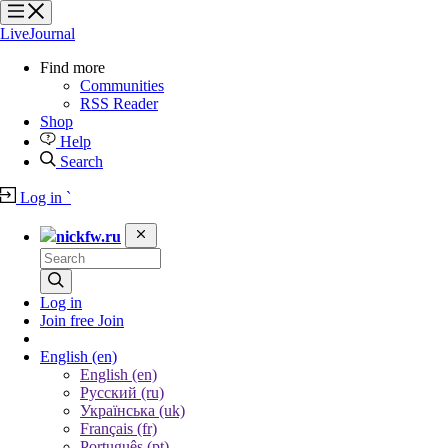
?
?
?
?
LiveJournal
Find more
Communities
RSS Reader
Shop
Help
Search
Log in
`
nickfw.ru
Log in
Join free
Join
English
(en)
English (en)
Русский (ru)
Українська (uk)
Français (fr)
Português (pt)