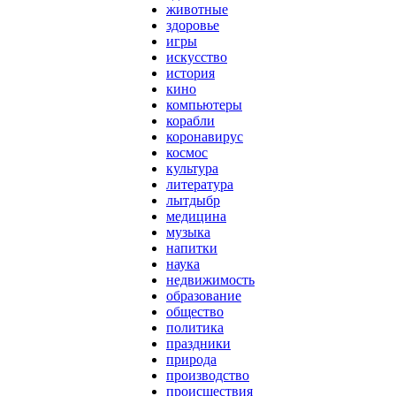
животные
здоровье
игры
искусство
история
кино
компьютеры
корабли
коронавирус
космос
культура
литература
лытдыбр
медицина
музыка
напитки
наука
недвижимость
образование
общество
политика
праздники
природа
производство
происшествия