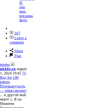
Я
,
обо
мне
,
реклама
,
фото
167
Leave a
comment
Share
Flag
promo
nickfw.ru
august
1, 2024 19:45
75
Buy for 100
tokens
Птичканутость
— образ жизни!
... и другой мой
мерч! 1. Я на
Нижнем
Царицынском