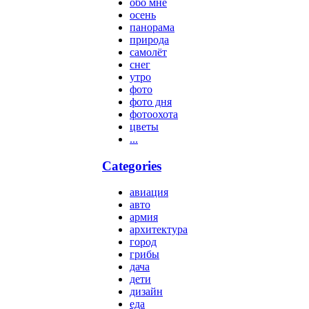
обо мне
осень
панорама
природа
самолёт
снег
утро
фото
фото дня
фотоохота
цветы
...
Categories
авиация
авто
армия
архитектура
город
грибы
дача
дети
дизайн
еда