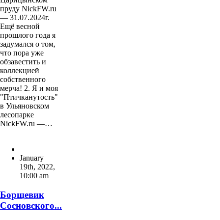
пруду NickFW.ru
— 31.07.2024г.
Ещё весной
прошлого года я
задумался о том,
что пора уже
обзавестить и
коллекцией
собственного
мерча! 2. Я и моя
"Птичканутость"
в Ульяновском
лесопарке
NickFW.ru —…
January
19th, 2022
,
10:00 am
Борщевик
Сосновского...