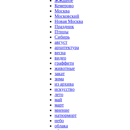
ЖЖшное
Кемерово
Москва
Московский
Новая Москва
Праздник
Птицы
Сибирь
август
архитектура
весна
видео
граффити
животные
закат
зима
из архива
искусство
лето
май
март
мнение
натюрморт
небо
облака