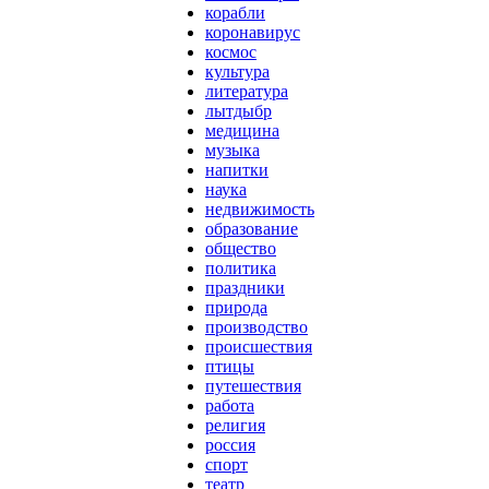
корабли
коронавирус
космос
культура
литература
лытдыбр
медицина
музыка
напитки
наука
недвижимость
образование
общество
политика
праздники
природа
производство
происшествия
птицы
путешествия
работа
религия
россия
спорт
театр