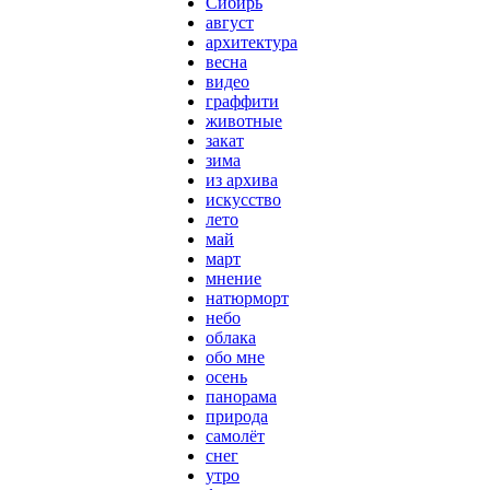
Сибирь
август
архитектура
весна
видео
граффити
животные
закат
зима
из архива
искусство
лето
май
март
мнение
натюрморт
небо
облака
обо мне
осень
панорама
природа
самолёт
снег
утро