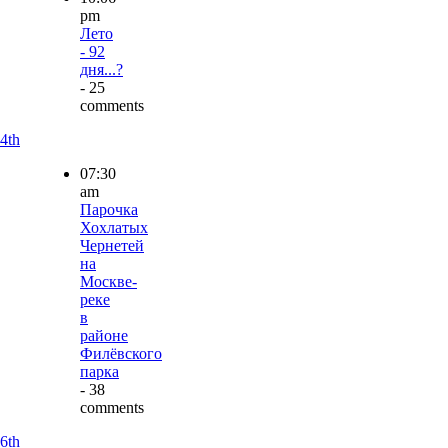
pm
Лето
- 92
дня...?
- 25
comments
4th
07:30
am
Парочка
Хохлатых
Чернетей
на
Москве-
реке
в
районе
Филёвского
парка
- 38
comments
6th