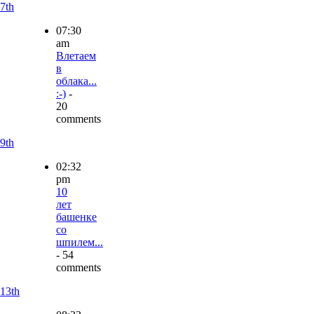
7th
07:30
am
Влетаем
в
облака...
:-)
-
20
comments
9th
02:32
pm
10
лет
башенке
со
шпилем...
- 54
comments
13th