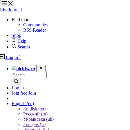
?
?
?
?
LiveJournal
Find more
Communities
RSS Reader
Shop
Help
Search
Log in
`
nickfw.ru
Log in
Join free
Join
English
(en)
English (en)
Русский (ru)
Українська (uk)
Français (fr)
Português (pt)