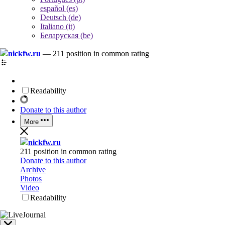
español (es)
Deutsch (de)
Italiano (it)
Беларуская (be)
nickfw.ru
—
211 position in common rating
Readability
Donate to this author
More
nickfw.ru
211 position in common rating
Donate to this author
Archive
Photos
Video
Readability