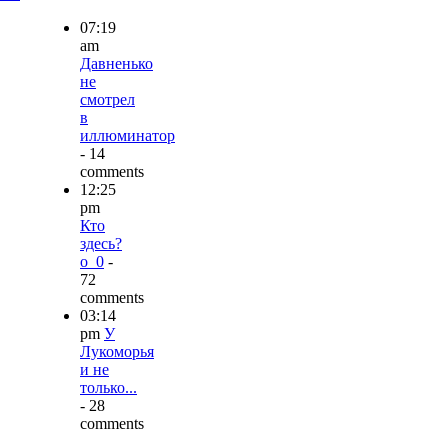
07:19
am
Давненько
не
смотрел
в
иллюминатор
- 14
comments
12:25
pm
Кто
здесь?
о_0
-
72
comments
03:14
pm
У
Лукоморья
и не
только...
- 28
comments