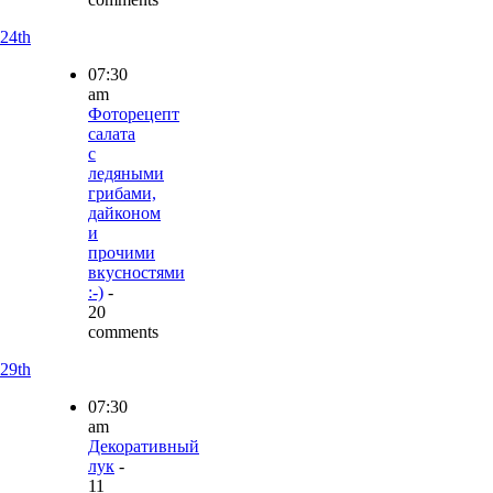
24th
07:30
am
Фоторецепт
салата
с
ледяными
грибами,
дайконом
и
прочими
вкусностями
:-)
-
20
comments
29th
07:30
am
Декоративный
лук
-
11