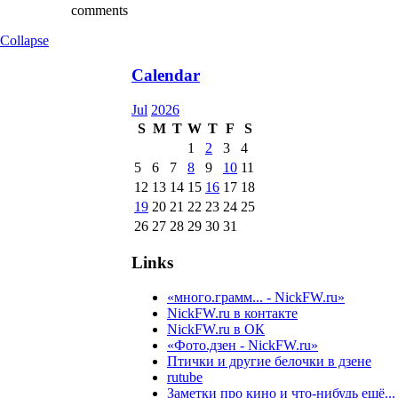
comments
Collapse
Calendar
Jul
2026
S
M
T
W
T
F
S
1
2
3
4
5
6
7
8
9
10
11
12
13
14
15
16
17
18
19
20
21
22
23
24
25
26
27
28
29
30
31
Links
«много.грамм... - NickFW.ru»
NickFW.ru в контакте
NickFW.ru в ОК
«Фото.дзен - NickFW.ru»
Птички и другие белочки в дзене
rutube
Заметки про кино и что-нибудь ещё...