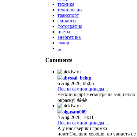
техника
технологии
транспорт
финансы
фотография
цветы
энергетика
юмор
...
Comments
abyssal_being
6 Aug 2026, 06:05
Песни самцов цикады...
Четкий кадр! Несмотря на защитную
окраску! 😀😀
olgasam009
4 Aug 2026, 18:11
Песни самцов цикады...
А у нас сверчки громко
поют.Слышно хорошо, но увидеть не