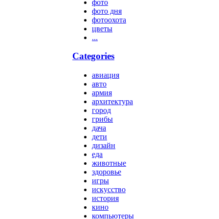
фото
фото дня
фотоохота
цветы
...
Categories
авиация
авто
армия
архитектура
город
грибы
дача
дети
дизайн
еда
животные
здоровье
игры
искусство
история
кино
компьютеры